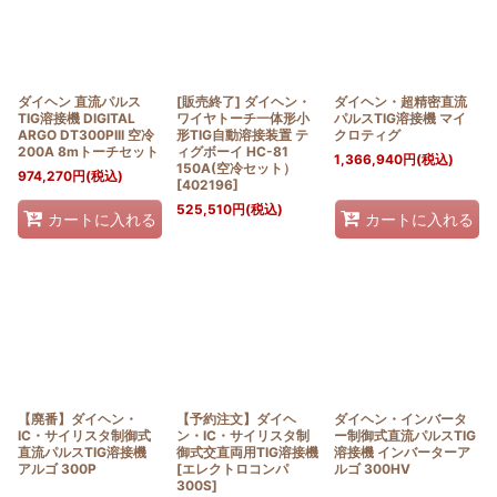
絞り込む
ダイヘン 直流パルス
[販売終了] ダイヘン・
ダイヘン・超精密直流
TIG溶接機 DIGITAL
ワイヤトーチ一体形小
パルスTIG溶接機 マイ
ARGO DT300PIII 空冷
形TIG自動溶接装置 テ
クロティグ
200A 8mトーチセット
ィグボーイ HC-81
1,366,940
円
(税込)
150A(空冷セット）
974,270
円
(税込)
[
402196
]
525,510
円
(税込)
カートに入れる
カートに入れる
【廃番】ダイヘン・
【予約注文】ダイヘ
ダイヘン・インバータ
IC・サイリスタ制御式
ン・IC・サイリスタ制
ー制御式直流パルスTIG
直流パルスTIG溶接機
御式交直両用TIG溶接機
溶接機 インバーターア
アルゴ 300P
[
エレクトロコンパ
ルゴ 300HV
300S
]