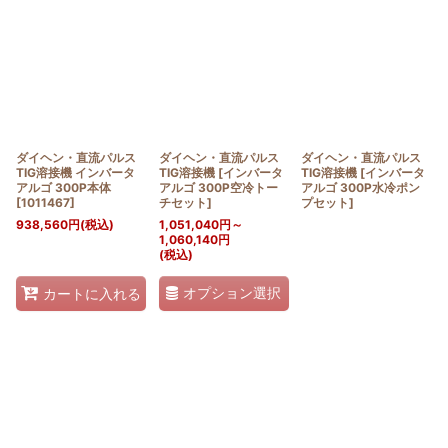
ダイヘン・直流パルス
ダイヘン・直流パルス
ダイヘン・直流パルス
TIG溶接機 インバータ
TIG溶接機
[
インバータ
TIG溶接機
[
インバータ
アルゴ 300P本体
アルゴ 300P空冷トー
アルゴ 300P水冷ポン
[
1011467
]
チセット
]
プセット
]
938,560
円
(税込)
1,051,040
円
～
1,060,140
円
(税込)
オプション選択
カートに入れる