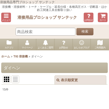
溶接用品専門プロショップ サンテック
溶接機・溶接材料・トーチ・ケーブル・延長仕様・各種高圧ガス・切断器・ほか
鉄工関連工具全般取り扱い
溶接用品プロショップ サンテック
メニュー
お問合せ
カート
検索
カテゴリ
マイページ
よくあるご質問
お問合せ
おしらせブログ
ご利用案内
ホーム
>
TIG 溶接機
>
ダイヘン
ダイヘン
表示順変更
閉じる
15
件
表示数
:
並び順
: