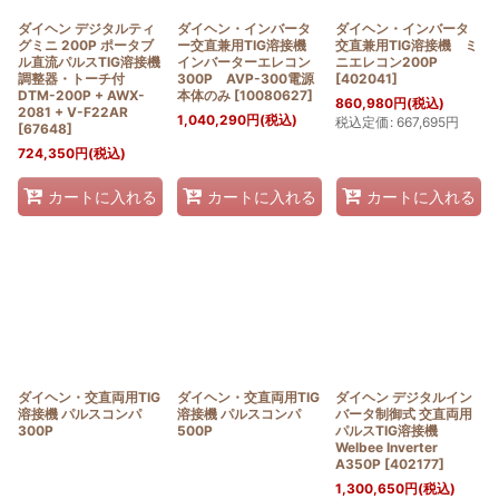
ダイヘン デジタルティ
ダイヘン・インバータ
ダイヘン・インバータ
グミニ 200P ポータブ
ー交直兼用TIG溶接機
交直兼用TIG溶接機 ミ
ル直流パルスTIG溶接機
インバーターエレコン
ニエレコン200P
調整器・トーチ付
300P AVP-300電源
[
402041
]
DTM-200P + AWX-
本体のみ
[
10080627
]
860,980
円
(税込)
2081 + V-F22AR
1,040,290
円
(税込)
税込定価
:
667,695
円
[
67648
]
724,350
円
(税込)
カートに入れる
カートに入れる
カートに入れる
ダイヘン・交直両用TIG
ダイヘン・交直両用TIG
ダイヘン デジタルイン
溶接機 パルスコンパ
溶接機 パルスコンパ
バータ制御式 交直両用
300P
500P
パルスTIG溶接機
Welbee Inverter
A350P
[
402177
]
1,300,650
円
(税込)