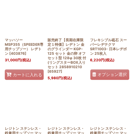
並び順
:
絞り込む
マッハソー
販売終了【長期在庫限
フレキシブル砥石 スー
MSP355（SPEEDER専
定１特価】レヂトン 金
パーレヂテクマ
用チップソー） レヂト
のグラインダー KGP-
SRT1003- 日本レヂボ
ン
[
403876
]
125 セット 金の卵 オフ
ン 25枚入
セット型 128φ 30枚 付
31,000
円
(税込)
6,220
円
(税込)
(リングスターBOX入り
セット 2858910210
[
65927
]
オプション選択
カートに入れる
5,980
円
(税込)
レジトン ステンレス・
レジトン ステンレス・
レジトン ステンレス・
鉄兼用チップソー マッ
鉄兼用チップソー マッ
鉄兼用チップソー マッ