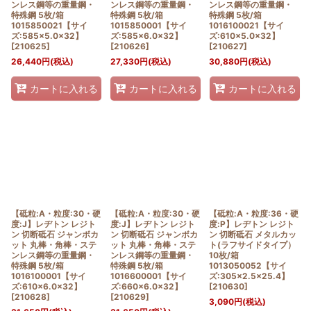
ンレス鋼等の重量鋼・
ンレス鋼等の重量鋼・
ンレス鋼等の重量鋼・
特殊鋼 5枚/箱
特殊鋼 5枚/箱
特殊鋼 5枚/箱
1015850021【サイ
1015850001【サイ
1016100021【サイ
ズ:585×5.0×32】
ズ:585×6.0×32】
ズ:610×5.0×32】
[
210625
]
[
210626
]
[
210627
]
26,440
円
(税込)
27,330
円
(税込)
30,880
円
(税込)
カートに入れる
カートに入れる
カートに入れる
【砥粒:A・粒度:30・硬
【砥粒:A・粒度:30・硬
【砥粒:A・粒度:36・硬
度:J】レヂトン レジト
度:J】レヂトン レジト
度:P】レヂトン レジト
ン 切断砥石 ジャンボカ
ン 切断砥石 ジャンボカ
ン 切断砥石 メタルカッ
ット 丸棒・角棒・ステ
ット 丸棒・角棒・ステ
ト(ラフサイドタイプ）
ンレス鋼等の重量鋼・
ンレス鋼等の重量鋼・
10枚/箱
特殊鋼 5枚/箱
特殊鋼 5枚/箱
1013050052【サイ
1016100001【サイ
1016600001【サイ
ズ:305×2.5×25.4】
ズ:610×6.0×32】
ズ:660×6.0×32】
[
210630
]
[
210628
]
[
210629
]
3,090
円
(税込)