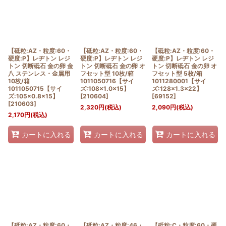
【砥粒:AZ・粒度:60・
【砥粒:AZ・粒度:60・
【砥粒:AZ・粒度:60・
硬度:P】レヂトン レジ
硬度:P】レヂトン レジ
硬度:P】レヂトン レジ
トン 切断砥石 金の卵 金
トン 切断砥石 金の卵 オ
トン 切断砥石 金の卵 オ
八 ステンレス・金属用
フセット型 10枚/箱
フセット型 5枚/箱
10枚/箱
1011050716【サイ
1011280001【サイ
1011050715【サイ
ズ:108×1.0×15】
ズ:128×1.3×22】
ズ:105×0.8×15】
[
210604
]
[
69152
]
[
210603
]
2,320
円
(税込)
2,090
円
(税込)
2,170
円
(税込)
カートに入れる
カートに入れる
カートに入れる
【砥粒:AZ・粒度:60・
【砥粒:AZ・粒度:46・
【砥粒:C・粒度:60・硬