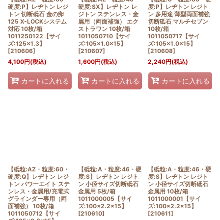
硬度:P】レヂトン レジ
硬度:SX】レヂトン レ
度:P】レヂトン レジト
トン 切断砥石 金の卵
ジトン ステンレス・金
ン 多用途 薄型両面補強
125 X-LOCKシステム
属用（両面補強） エク
切断砥石 マルチセブン
対応 10枚/箱
ストラワン 10枚/箱
10枚/箱
1011250122【サイ
1011050710【サイ
1011050717【サイ
ズ:125×1.3】
ズ:105×1.0×15】
ズ:105×1.0×15】
[
210606
]
[
210607
]
[
210608
]
4,100
円
(税込)
1,600
円
(税込)
2,240
円
(税込)
カートに入れる
カートに入れる
カートに入れる
【砥粒:AZ・粒度:60・
【砥粒:A・粒度:46・硬
【砥粒:A・粒度:46・硬
硬度:Q】レヂトン レジ
度:S】レヂトン レジト
度:S】レヂトン レジト
トン パワーエイト ステ
ン 小径サイズ切断砥石
ン 小径サイズ切断砥石
ンレス・金属用/充電式
金属用 5枚/箱
金属用 10枚/箱
グラインダー専用（両
1011000005【サイ
1011000001【サイ
面補強） 10枚/箱
ズ:100×2.2×15】
ズ:100×2.2×15】
1011050712【サイ
[
210610
]
[
210611
]