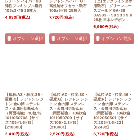
レヂトン ハイパーGS
レヂトン ハイパーGT
ミニ(エアグラインダ専
弾性フレキシブル砥石
高性能オフセット砥石
用砥石） グリーンエー
105x3x15 25枚入
105x5x15 25枚入
スゴールド GA-58
GA583-- 58ｘ3ｘ9.6
4,630
円
(税込)
7,720
円
(税込)
25枚 日本レヂボン
6,960
円
(税込)
オプション選択
オプション選択
オプション選択
【砥粒:AZ・粒度:36・
【砥粒:AZ・粒度:30・
【砥粒:AZ・粒度:46・
硬度:Q】レヂトン レジ
硬度:Q】レヂトン レジ
硬度:P】レヂトン レジ
トン 金の卵 ステンレ
トン 金の卵 ステンレ
トン 金の卵 ステンレ
ス・金属用切断砥石
ス・金属用切断砥石
ス・金属用切断砥石
（両面補強） 10枚/箱
（両面補強） 10枚/箱
（両面補強） 10枚/箱
1011050708【サイ
1011050709【サイ
1012050501【サイ
ズ:105×1.6×15】
ズ:105×2.3×15】
ズ:205×1.6×22】
[
210600
]
[
210601
]
[
62482
]
2,410
円
(税込)
2,520
円
(税込)
6,720
円
(税込)