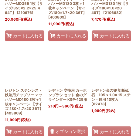
ハソーMD355 1枚【サ
ハソーMD180 3枚＋1
ハソーMG180 1枚【サ
イズ:355×2.2×25.4
枚キャンペーン 【サイ
イズ:180×1.6×20
64T】
[
210676
]
ズ:180×1.7×20 36T】
48T】
[
2106682
]
[
403809
]
20,960
円
(税込)
7,470
円
(税込)
11,990
円
(税込)
カートに入れる
カートに入れる
カートに入れる
レジトン ステンレス・
レヂトン 交換用 カーボ
レヂトン金の卵 切断砥
鉄兼用チップソー マッ
ンブラシ セット 金のグ
石 105 x 1.0x 15 ステ
ハソーMD180 3枚＋1
ラインダー KGP-125用
ン・鉄用 10枚入
枚キャンペーン 【サイ
[
62478
]
210
円
～360
円
(税込)
ズ:180×1.7×20 36T】
1,980
円
(税込)
[
403809
]
11,990
円
(税込)
オプション選択
カートに入れる
カートに入れる