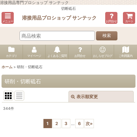
溶接用品専門プロショップ サンテック
切断砥石
溶接用品プロショップ サンテック
メニュー
お問合せ
カート
検索
カテゴリ
マイページ
よくあるご質問
お問合せ
おしらせブログ
ご利用案内
ホーム
>
研削・切断砥石
研削・切断砥石
表示順変更
閉じる
344
件
サブカテゴリ
:
1
2
3
...
6
次
»
表示数
: