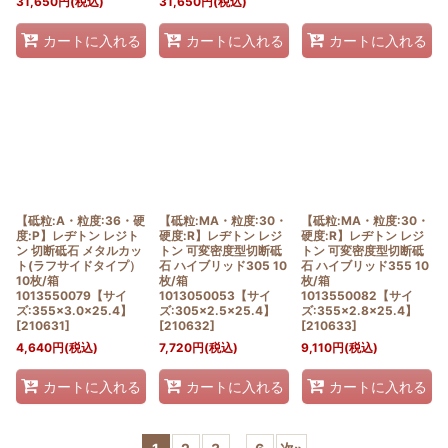
31,650
円
(税込)
31,650
円
(税込)
カートに入れる
カートに入れる
カートに入れる
【砥粒:A・粒度:36・硬
【砥粒:MA・粒度:30・
【砥粒:MA・粒度:30・
度:P】レヂトン レジト
硬度:R】レヂトン レジ
硬度:R】レヂトン レジ
ン 切断砥石 メタルカッ
トン 可変密度型切断砥
トン 可変密度型切断砥
ト(ラフサイドタイプ）
石 ハイブリッド305 10
石 ハイブリッド355 10
10枚/箱
枚/箱
枚/箱
1013550079【サイ
1013050053【サイ
1013550082【サイ
ズ:355×3.0×25.4】
ズ:305×2.5×25.4】
ズ:355×2.8×25.4】
[
210631
]
[
210632
]
[
210633
]
4,640
円
(税込)
7,720
円
(税込)
9,110
円
(税込)
カートに入れる
カートに入れる
カートに入れる