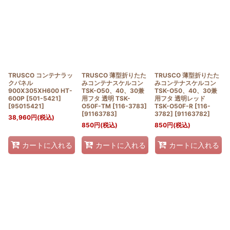
絞り込む
TRUSCO コンテナラッ
TRUSCO 薄型折りたた
TRUSCO 薄型折りたた
クパネル
みコンテナスケルコン
みコンテナスケルコン
900X305XH600 HT-
TSK-O50、40、30兼
TSK-O50、40、30兼
600P [501-5421]
用フタ 透明 TSK-
用フタ 透明レッド
[
95015421
]
O50F-TM [116-3783]
TSK-O50F-R [116-
[
91163783
]
3782]
[
91163782
]
38,960
円
(税込)
850
円
(税込)
850
円
(税込)
カートに入れる
カートに入れる
カートに入れる