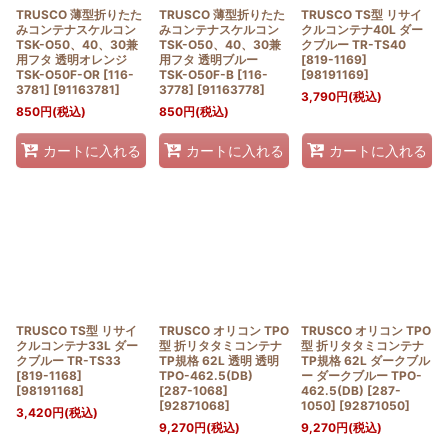
TRUSCO 薄型折りたた
TRUSCO 薄型折りたた
TRUSCO TS型 リサイ
みコンテナスケルコン
みコンテナスケルコン
クルコンテナ40L ダー
TSK-O50、40、30兼
TSK-O50、40、30兼
クブルー TR-TS40
用フタ 透明オレンジ
用フタ 透明ブルー
[819-1169]
TSK-O50F-OR [116-
TSK-O50F-B [116-
[
98191169
]
3781]
[
91163781
]
3778]
[
91163778
]
3,790
円
(税込)
850
円
(税込)
850
円
(税込)
カートに入れる
カートに入れる
カートに入れる
TRUSCO TS型 リサイ
TRUSCO オリコン TPO
TRUSCO オリコン TPO
クルコンテナ33L ダー
型 折リタタミコンテナ
型 折リタタミコンテナ
クブルー TR-TS33
TP規格 62L 透明 透明
TP規格 62L ダークブル
[819-1168]
TPO-462.5(DB)
ー ダークブルー TPO-
[
98191168
]
[287-1068]
462.5(DB) [287-
[
92871068
]
1050]
[
92871050
]
3,420
円
(税込)
9,270
円
(税込)
9,270
円
(税込)