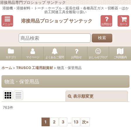
溶接用品専門プロショップ サンテック
溶接機・溶接材料・トーチ・ケーブル・延長仕様・各種高圧ガス・切断器・ほか
鉄工関連工具全般取り扱い
溶接用品プロショップ サンテック
メニュー
お問合せ
カート
検索
カテゴリ
マイページ
よくあるご質問
お問合せ
おしらせブログ
ご利用案内
ホーム
>
TRUSCO 工場用副資材
>
物流・保管用品
物流・保管用品
表示順変更
閉じる
763
件
表示数
:
1
2
3
...
13
次
»
並び順
: