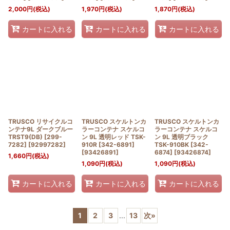
2,000
円
(税込)
1,970
円
(税込)
1,870
円
(税込)
カートに入れる
カートに入れる
カートに入れる
TRUSCO リサイクルコ
TRUSCO スケルトンカ
TRUSCO スケルトンカ
ンテナ9L ダークブルー
ラーコンテナ スケルコ
ラーコンテナ スケルコ
TRST9(DB) [299-
ン 9L 透明レッド TSK-
ン 9L 透明ブラック
7282]
[
92997282
]
910R [342-6891]
TSK-910BK [342-
[
93426891
]
6874]
[
93426874
]
1,660
円
(税込)
1,090
円
(税込)
1,090
円
(税込)
カートに入れる
カートに入れる
カートに入れる
1
2
3
...
13
次
»