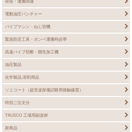
荷役・運搬関連
電動油圧パンチャー
パイプマシン・ねじ切機
緊急防災工具・ボンベ運搬時必帯
高速パイプ切断・開先加工機
油圧製品
化学製品.溶剤用品
ソニコート（超音波探傷試験用接触媒質）
特別ご注文分
TRUSCO 工場用副資材
新商品