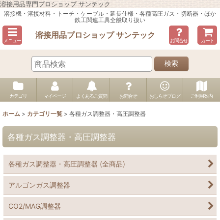
溶接用品専門プロショップ サンテック
溶接機・溶接材料・トーチ・ケーブル・延長仕様・各種高圧ガス・切断器・ほか
鉄工関連工具全般取り扱い
溶接用品プロショップ サンテック
メニュー
お問合せ
カート
検索
カテゴリ
マイページ
よくあるご質問
お問合せ
おしらせブログ
ご利用案内
ホーム
>
カテゴリ一覧
>
各種ガス調整器・高圧調整器
各種ガス調整器・高圧調整器
各種ガス調整器・高圧調整器 (全商品)
アルゴンガス調整器
CO2/MAG調整器