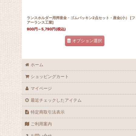
ランスホルダー用押座金・ゴムパッキン2点セット・座金(小）
[
フ
アーランス工業
]
900
円
～5,790
円
(税込)
オプション選択
ホーム
ショッピングカート
マイページ
最近チェックしたアイテム
特定商取引法表示
ご利用案内
お問い合せ