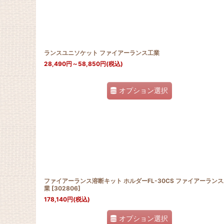
並び順
:
ランスユニソケット ファイアーランス工業
28,490
円
～58,850
円
(税込)
オプション選択
ファイアーランス溶断キット ホルダーFL-30CS ファイアーラン
業
[
302806
]
178,140
円
(税込)
オプション選択