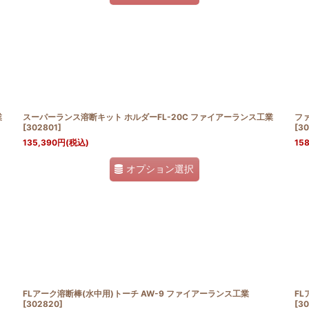
業
スーパーランス溶断キット ホルダーFL-20C ファイアーランス工業
ファ
[
302801
]
[
30
135,390
円
(税込)
158
オプション選択
FLアーク溶断棒(水中用)トーチ AW-9 ファイアーランス工業
FL
[
302820
]
[
30