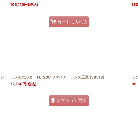
105,110
円
(税込)
130
カートに入れる
ラン
ランスホルダー FL-20C ファイアーランス工業
[
58518
]
ラン
72,150
円
(税込)
89
オプション選択