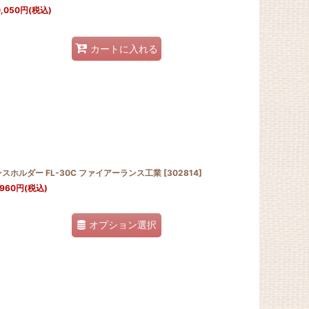
,050
円
(税込)
カートに入れる
スホルダー FL-30C ファイアーランス工業
[
302814
]
,960
円
(税込)
オプション選択