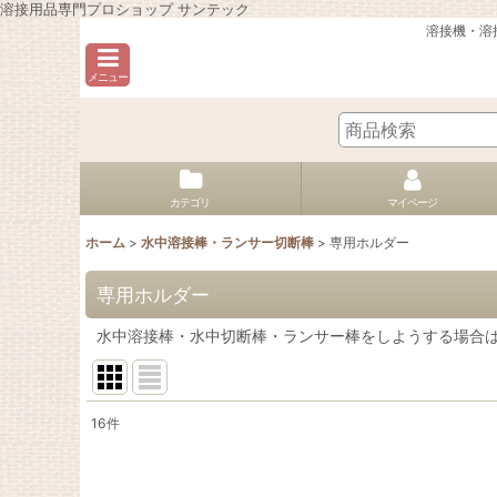
溶接用品専門プロショップ サンテック
溶接機・溶
メニュー
カテゴリ
マイページ
ホーム
>
水中溶接棒・ランサー切断棒
>
専用ホルダー
専用ホルダー
水中溶接棒・水中切断棒・ランサー棒をしようする場合
16
件
表示数
: