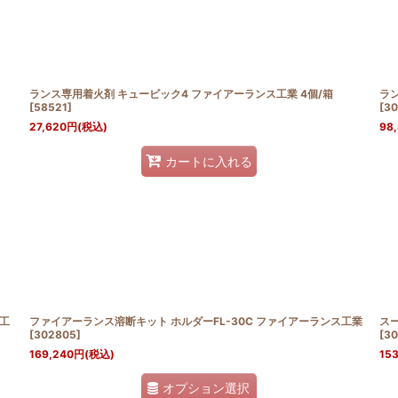
絞り込む
ランス専用着火剤 キュービック4 ファイアーランス工業 4個/箱
ラン
[
58521
]
[
30
27,620
円
(税込)
98
カートに入れる
ス工
ファイアーランス溶断キット ホルダーFL-30C ファイアーランス工業
スー
[
302805
]
[
30
169,240
円
(税込)
153
オプション選択