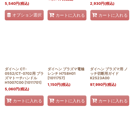
5,540
円
(税込)
2,930
円
(税込)
オプション選択
カートに入れる
カートに入れる
ダイヘン CT-
ダイヘン プラズマ電極
ダイヘン プラズマ用 ノ
0552/CT-0702用 プラ
レンチ H758H01
ッチ切断用ガイド
ズマトーチハンドル
[
1011757
]
K2523A00
H1007C00
[
1011701
]
1,150
円
(税込)
97,990
円
(税込)
5,060
円
(税込)
カートに入れる
カートに入れる
カートに入れる