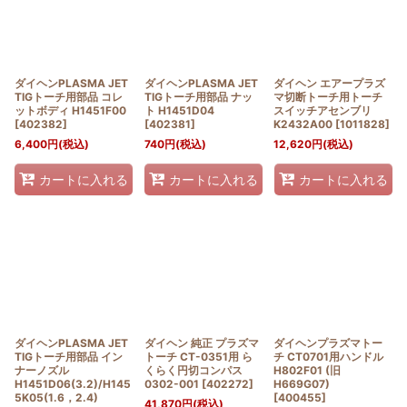
絞り込む
ダイヘンPLASMA JET
ダイヘンPLASMA JET
ダイヘン エアープラズ
TIGトーチ用部品 コレ
TIGトーチ用部品 ナッ
マ切断トーチ用トーチ
ットボディ H1451F00
ト H1451D04
スイッチアセンブリ
[
402382
]
[
402381
]
K2432A00
[
1011828
]
6,400
円
(税込)
740
円
(税込)
12,620
円
(税込)
カートに入れる
カートに入れる
カートに入れる
ダイヘンPLASMA JET
ダイヘン 純正 プラズマ
ダイヘンプラズマトー
TIGトーチ用部品 イン
トーチ CT-0351用 ら
チ CT0701用ハンドル
ナーノズル
くらく円切コンパス
H802F01 (旧
H1451D06(3.2)/H145
0302-001
[
402272
]
H669G07)
5K05(1.6，2.4)
[
400455
]
41,870
円
(税込)