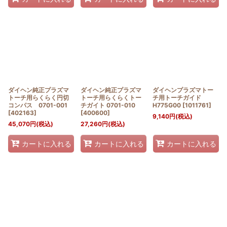
ダイヘン純正プラズマ
ダイヘン純正プラズマ
ダイヘンプラズマトー
トーチ用らくらく円切
トーチ用らくらくトー
チ用トーチガイド
コンパス 0701-001
チガイト 0701-010
H775G00
[
1011761
]
[
402163
]
[
400600
]
9,140
円
(税込)
45,070
円
(税込)
27,260
円
(税込)
カートに入れる
カートに入れる
カートに入れる