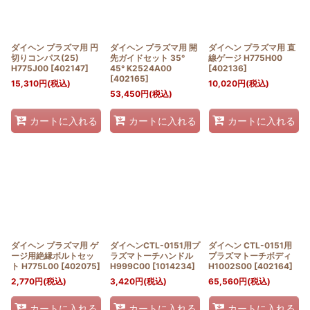
ダイヘン プラズマ用 円
ダイヘン プラズマ用 開
ダイヘン プラズマ用 直
切りコンパス(25)
先ガイドセット 35°
線ゲージ H775H00
H775J00
[
402147
]
45° K2524A00
[
402136
]
[
402165
]
15,310
円
(税込)
10,020
円
(税込)
53,450
円
(税込)
カートに入れる
カートに入れる
カートに入れる
ダイヘン プラズマ用 ゲ
ダイヘンCTL-0151用プ
ダイヘン CTL-0151用
ージ用絶縁ボルトセッ
ラズマトーチハンドル
プラズマトーチボディ
ト H775L00
[
402075
]
H999C00
[
1014234
]
H1002S00
[
402164
]
2,770
円
(税込)
3,420
円
(税込)
65,560
円
(税込)
カートに入れる
カートに入れる
カートに入れる