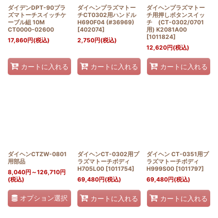
ダイデンDPT-90プラ
ダイヘンプラズマトー
ダイヘンプラズマトー
ズマトーチスイッチケ
チCT0302用ハンドル
チ用押しボタンスイッ
ーブル組 10M
H690F04 (#36969)
チ (CT-0302/0701
CT0000-02600
[
402074
]
用) K2081A00
[
1011824
]
17,860
円
(税込)
2,750
円
(税込)
12,620
円
(税込)
カートに入れる
カートに入れる
カートに入れる
ダイヘンCTZW-0801
ダイヘンCT-0302用プ
ダイヘン CT-0351用プ
用部品
ラズマトーチボディ
ラズマトーチボディ
H705L00
[
1011754
]
H999S00
[
1011797
]
8,040
円
～126,710
円
(税込)
69,480
円
(税込)
69,480
円
(税込)
オプション選択
カートに入れる
カートに入れる