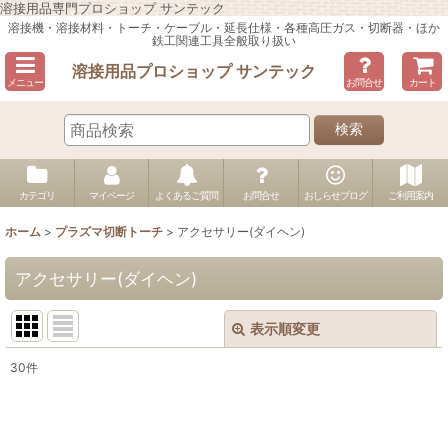
溶接用品専門プロショップ サンテック
溶接機・溶接材料・トーチ・ケーブル・延長仕様・各種高圧ガス・切断器・ほか
鉄工関連工具全般取り扱い
溶接用品プロショップ サンテック
メニュー
お問合せ
カート
検索
カテゴリ
マイページ
よくあるご質問
お問合せ
おしらせブログ
ご利用案内
ホーム
>
プラズマ切断トーチ
>
アクセサリー(ダイヘン)
アクセサリー(ダイヘン)
表示順変更
閉じる
30
件
表示数
:
並び順
: