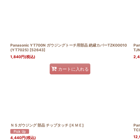
Panasonic YT700N ガウジングトーチ用部品 絶縁カバーTZK00010
Pa
(YT7025)
[
52643
]
TJ
1,840
円
(税込)
2,
カートに入れる
ＮＳガウジング 部品 チップタッチ
[
ＫＭＥ
]
Pa
TC
12,
4,440
円
(税込)