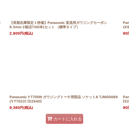
絞り込む
]
【長期在庫限定１特価】Panasonic 直流用ガウジングカーボン
Pa
6.5mm 2箱(計100本)セット （標準タイプ）
(X
2,800
円
(税込)
80
Panasonic YT700N ガウジングトーチ用部品 ソケットA TJM00069
Pa
(YT7022)
[
52640
]
[
52
9,360
円
(税込)
90
カートに入れる