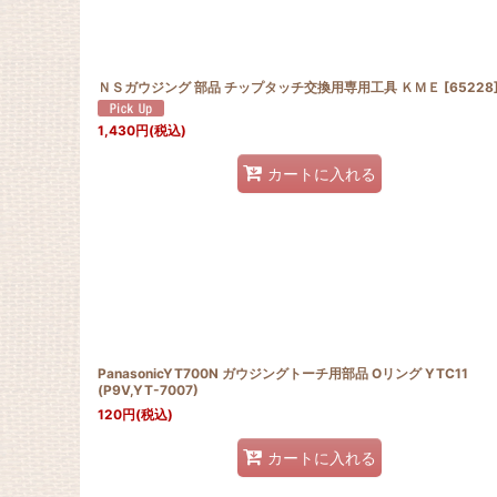
ＮＳガウジング 部品 チップタッチ交換用専用工具 ＫＭＥ
[
65228
1,430
円
(税込)
カートに入れる
PanasonicYT700N ガウジングトーチ用部品 Oリング YTC11
(P9V,YT-7007)
120
円
(税込)
カートに入れる