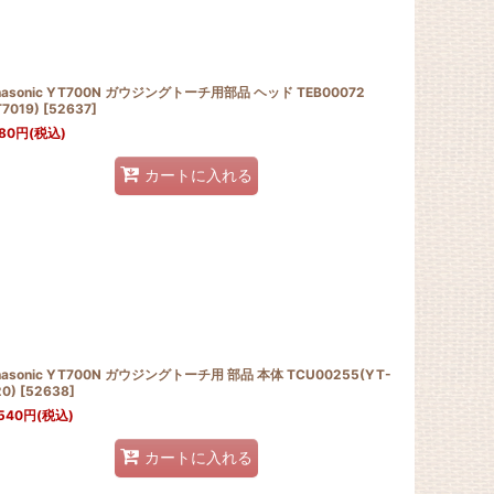
nasonic YT700N ガウジングトーチ用部品 ヘッド TEB00072
7019)
[
52637
]
80
円
(税込)
カートに入れる
nasonic YT700N ガウジングトーチ用 部品 本体 TCU00255(YT-
20)
[
52638
]
540
円
(税込)
カートに入れる