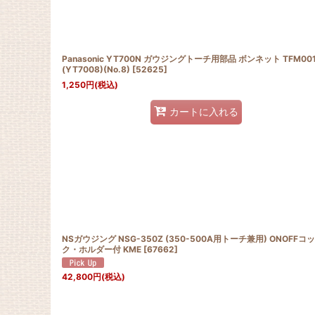
Panasonic YT700N ガウジングトーチ用部品 ボンネット TFM00
(YT7008)(No.8)
[
52625
]
1,250
円
(税込)
カートに入れる
NSガウジング NSG-350Z (350-500A用トーチ兼用) ONOFFコッ
ク・ホルダー付 KME
[
67662
]
42,800
円
(税込)