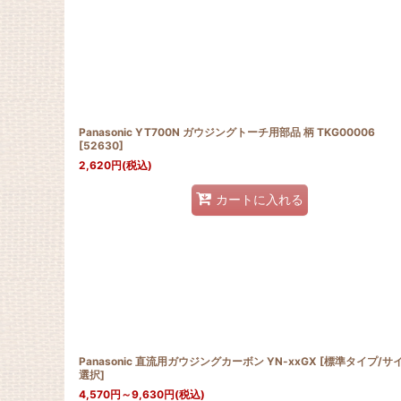
Panasonic YT700N ガウジングトーチ用部品 柄 TKG00006
[
52630
]
2,620
円
(税込)
カートに入れる
Panasonic 直流用ガウジングカーボン YN-xxGX [標準タイプ/サ
選択]
4,570
円
～9,630
円
(税込)