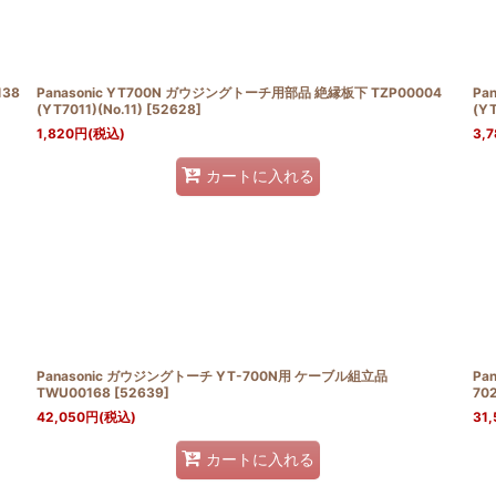
138
Panasonic YT700N ガウジングトーチ用部品 絶縁板下 TZP00004
Pa
(YT7011)(No.11)
[
52628
]
(YT
1,820
円
(税込)
3,7
カートに入れる
Panasonic ガウジングトーチ YT-700N用 ケーブル組立品
Pa
TWU00168
[
52639
]
70
42,050
円
(税込)
31,
カートに入れる