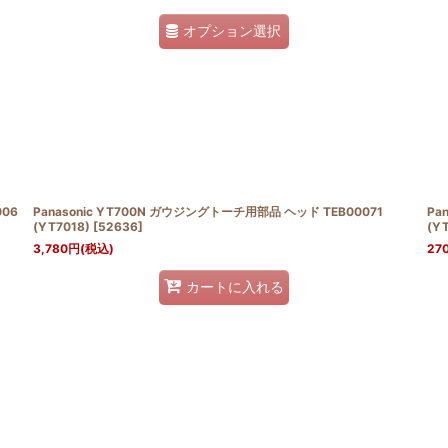
オプション選択
006
Panasonic YT700N ガウジングトーチ用部品 ヘッド TEB00071
Pa
(YT7018)
[
52636
]
(Y
3,780
円
(税込)
27
カートに入れる