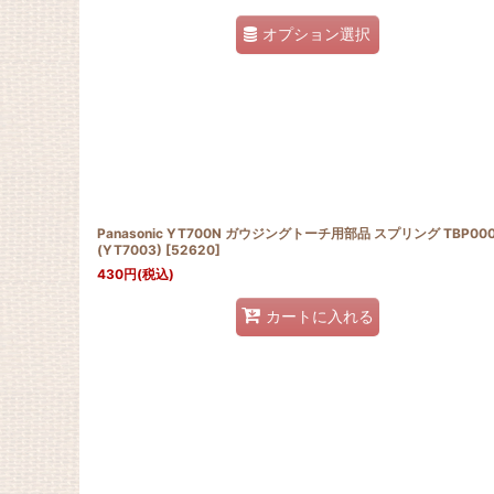
オプション選択
Panasonic YT700N ガウジングトーチ用部品 スプリング TBP00
(YT7003)
[
52620
]
430
円
(税込)
カートに入れる