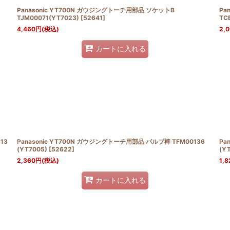
Panasonic YT700N ガウジングトーチ用部品 ソケットB
Pa
TJM00071(YT7023)
[
52641
]
TC
4,460
円
(税込)
2,
カートに入れる
13
Panasonic YT700N ガウジングトーチ用部品 バルブ棒 TFM00136
Pa
(YT7005)
[
52622
]
(YT
2,360
円
(税込)
1,8
カートに入れる