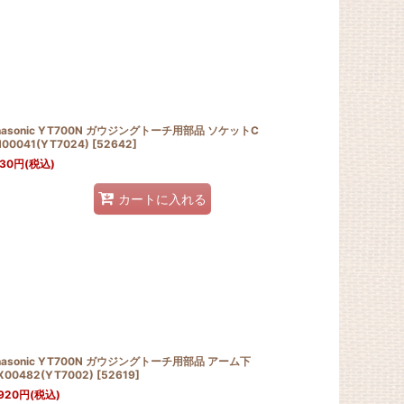
nasonic YT700N ガウジングトーチ用部品 ソケットC
N00041(YT7024)
[
52642
]
430
円
(税込)
カートに入れる
nasonic YT700N ガウジングトーチ用部品 アーム下
X00482(YT7002)
[
52619
]
920
円
(税込)