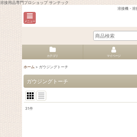
溶接用品専門プロショップ サンテック
溶接機・溶
メニュー
カテゴリ
マイページ
ホーム
>
ガウジングトーチ
ガウジングトーチ
31
件
表示数
:
並び順
: