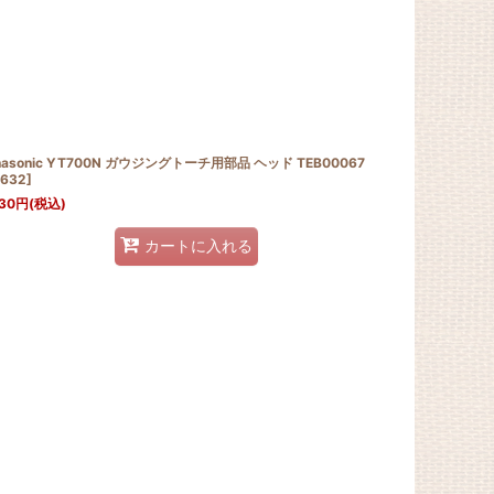
nasonic YT700N ガウジングトーチ用部品 ヘッド TEB00067
632
]
30
円
(税込)
カートに入れる