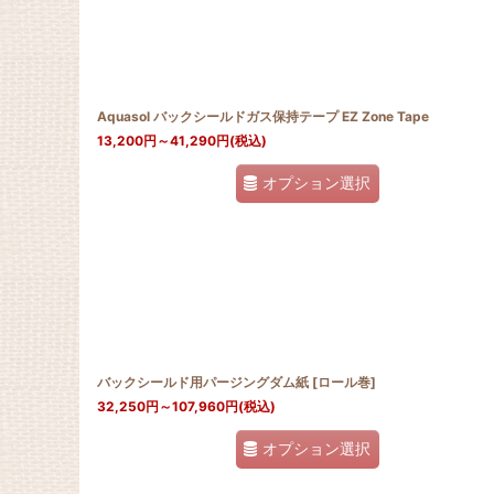
並び順
:
Aquasol バックシールドガス保持テープ EZ Zone Tape
13,200
円
～41,290
円
(税込)
オプション選択
バックシールド用パージングダム紙
[
ロール巻
]
32,250
円
～107,960
円
(税込)
オプション選択