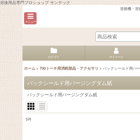
溶接用品専門プロショップ サンテック
溶接機・溶
メニュー
カテゴリ
マイページ
ホーム
>
TIGトーチ用消耗部品・アクセサリ
>
バックシールド用パ
バックシールド用パージングダム紙
バックシールド用パージングダム紙
5
件
表示数
: