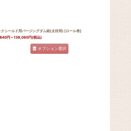
ックシールド用パージングダム紙(太径用)
[
ロール巻
]
,840
円
～138,060
円
(税込)
オプション選択