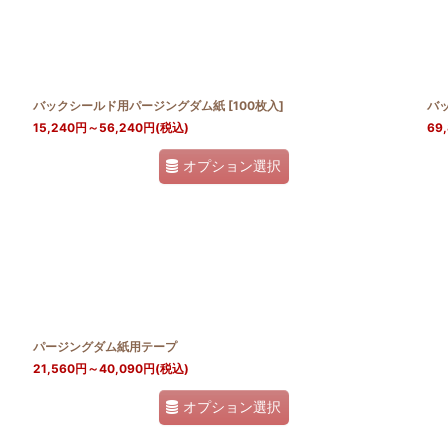
絞り込む
バックシールド用パージングダム紙
[
100枚入
]
バ
15,240
円
～56,240
円
(税込)
69
オプション選択
パージングダム紙用テープ
21,560
円
～40,090
円
(税込)
オプション選択