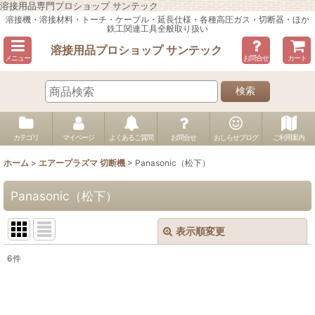
溶接用品専門プロショップ サンテック
溶接機・溶接材料・トーチ・ケーブル・延長仕様・各種高圧ガス・切断器・ほか
鉄工関連工具全般取り扱い
溶接用品プロショップ サンテック
メニュー
お問合せ
カート
検索
カテゴリ
マイページ
よくあるご質問
お問合せ
おしらせブログ
ご利用案内
ホーム
>
エアープラズマ 切断機
>
Panasonic（松下）
Panasonic（松下）
表示順変更
閉じる
6
件
表示数
:
並び順
: