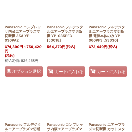
絞り込む
Panasonic コンプレッ
Panasonic フルデジタ
Panasonic フルデジタ
サ内蔵エアープラズマ
ルエアープラズマ切断
ルエアープラズマ切断
切断機 35A YP-
機 YP-035PF3
機 電源本体のみ YP-
030PA2
[
53018
]
060PF3
[
53330
]
674,890
円
～759,420
564,370
円
(税込)
672,440
円
(税込)
円
(税込)
税込定価
:
936,468
円
オプション選択
カートに入れる
カートに入れる
Panasonic フルデジタ
Panasonic コンプレッ
Panasonic エアープラ
ルエアープラズマ切断
サ内蔵エアープラズマ
ズマ切断機 カットスタ