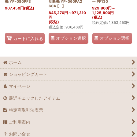
機 YP-080PF3
切断機 YP-060PA2
ー PF130
60A
[
]
907,450
円
(税込)
929,800
円
～
845,270
円
～971,310
1,125,800
円
円
(税込)
(税込)
税込定価
:
1,353,450
円
税込定価
:
936,468
円
オプション選択
オプション選択
カートに入れる
ホーム
ショッピングカート
マイページ
最近チェックしたアイテム
特定商取引法表示
ご利用案内
お問い合せ