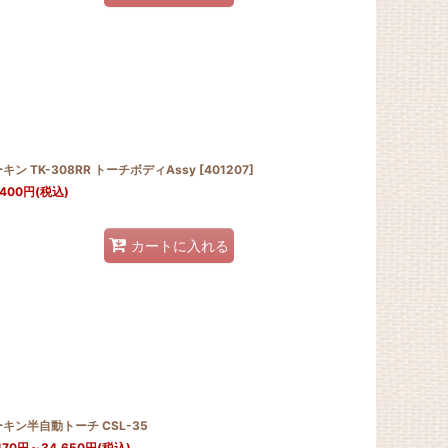
キン TK-308RR トーチボディAssy
[
401207
]
,400
円
(税込)
カートに入れる
キン半自動トーチ CSL-35
170
円
～34,650
円
(税込)