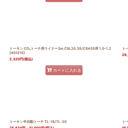
トーキン CO₂トーチ用ライナー3m CSL20.35/CSH35用 1.0-1.2
トー
[
401215
]
29
2,320
円
(税込)
カートに入れる
トーキン半自動トーチ TL-18/TL-20
トー
25,830
円
～31,000
円
(税込)
16,