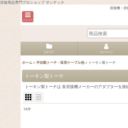
溶接用品専門プロショップ サンテック
溶接機・溶
メニュー
カテゴリ
マイページ
ホーム
>
半自動トーチ・延長ケーブル他
>
トーキン製トーチ
トーキン製トーチ
トーキン製トーチは 各溶接機メーカーのアダプターを接続
14
件
表示数
: