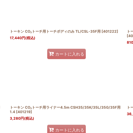
絞り込む
トーキン CO₂トーチ用トーチボディのみ TL/CSL-35F用
[
401222
]
トー
[
40
17,440
円
(税込)
81
カートに入れる
用
トーキン CO₂トーチ用ライナー4.5m CSH35/35K/35L/35G/35F用
トー
1.4
[
401219
]
36
3,280
円
(税込)
カートに入れる