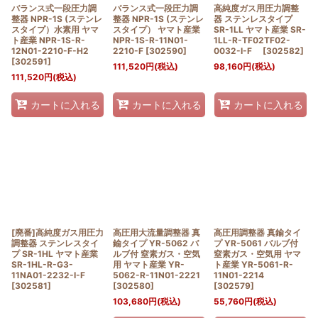
バランス式一段圧力調
バランス式一段圧力調
高純度ガス用圧力調整
整器 NPR-1S (ステンレ
整器 NPR-1S (ステンレ
器 ステンレスタイプ
スタイプ）水素用 ヤマ
スタイプ） ヤマト産業
SR-1LL ヤマト産業 SR-
ト産業 NPR-1S-R-
NPR-1S-R-11N01-
1LL-R-TF02TF02-
12N01-2210-F-H2
2210-F
[
302590
]
0032-I-F
[
302582
]
[
302591
]
111,520
円
(税込)
98,160
円
(税込)
111,520
円
(税込)
カートに入れる
カートに入れる
カートに入れる
[廃番]高純度ガス用圧力
高圧用大流量調整器 真
高圧用調整器 真鍮タイ
調整器 ステンレスタイ
鍮タイプ YR-5062 バ
プ YR-5061 バルブ付
プ SR-1HL ヤマト産業
ルブ付 窒素ガス・空気
窒素ガス・空気用 ヤマ
SR-1HL-R-G3-
用 ヤマト産業 YR-
ト産業 YR-5061-R-
11NA01-2232-I-F
5062-R-11N01-2221
11N01-2214
[
302581
]
[
302580
]
[
302579
]
103,680
円
(税込)
55,760
円
(税込)