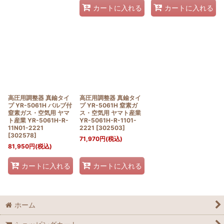
カートに入れる
カートに入れる
高圧用調整器 真鍮タイ
高圧用調整器 真鍮タイ
プ YR-5061H バルブ付
プ YR-5061H 窒素ガ
窒素ガス・空気用 ヤマ
ス・空気用 ヤマト産業
ト産業 YR-5061H-R-
YR-5061H-R-1101-
11N01-2221
2221
[
302503
]
[
302578
]
71,970
円
(税込)
81,950
円
(税込)
カートに入れる
カートに入れる
ホーム