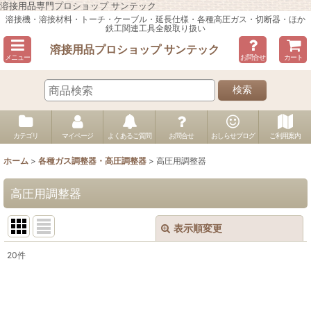
溶接用品専門プロショップ サンテック
溶接機・溶接材料・トーチ・ケーブル・延長仕様・各種高圧ガス・切断器・ほか
鉄工関連工具全般取り扱い
溶接用品プロショップ サンテック
メニュー
お問合せ
カート
検索
カテゴリ
マイページ
よくあるご質問
お問合せ
おしらせブログ
ご利用案内
ホーム
>
各種ガス調整器・高圧調整器
>
高圧用調整器
高圧用調整器
表示順変更
閉じる
20
件
表示数
:
並び順
: