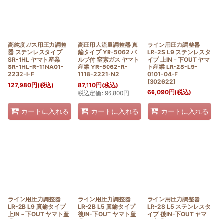
絞り込む
高純度ガス用圧力調整
高圧用大流量調整器 真
ライン用圧力調整器
器 ステンレスタイプ
鍮タイプ YR-5062 バ
LR-2S L9 ステンレスタ
SR-1HL ヤマト産業
ルブ付 窒素ガス ヤマト
イプ 上IN－下OUT ヤマ
SR-1HL-R-11NA01-
産業 YR-5062-R-
ト産業 LR-2S-L9-
2232-I-F
1118-2221-N2
0101-04-F
[
302622
]
127,980
円
(税込)
87,110
円
(税込)
66,090
円
(税込)
税込定価
:
96,800
円
カートに入れる
カートに入れる
カートに入れる
ライン用圧力調整器
ライン用圧力調整器
ライン用圧力調整器
LR-2B L9 真鍮タイプ
LR-2B L5 真鍮タイプ
LR-2S L5 ステンレスタ
上IN－下OUT ヤマト産
後IN-下OUT ヤマト産
イプ 後IN-下OUT ヤマ