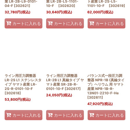
業 LR-2B-L9-0101-
業 LR-2B-L5-1101-
ト産業 LR-2S-L5-
04-F
[
302621
]
10-F
[
302620
]
1101-10-F
[
302619
]
32,780
円
(税込)
30,640
円
(税込)
62,000
円
(税込)
カートに入れる
カートに入れる
カートに入れる
ライン用圧力調整器
ライン用圧力調整器
バランス式一段圧力調
LR-2S L1 ステンレスタ
LR-2B L1 真鍮タイプ ヤ
整器 NPR-1B (真鍮タイ
イプ ヤマト産業 LR-
マト産業 SR-2B-R-
プ）ヘリウム 用 ヤマト
2S-R-0101-10-F
0101-10-F
[
302617
]
産業 NPR-1B-R-
[
302618
]
13N01-2210-F-He
24,050
円
(税込)
[
302611
]
53,800
円
(税込)
47,920
円
(税込)
カートに入れる
カートに入れる
カートに入れる