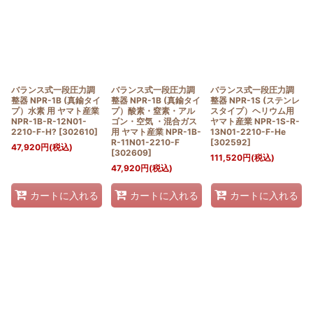
バランス式一段圧力調
バランス式一段圧力調
バランス式一段圧力調
整器 NPR-1B (真鍮タイ
整器 NPR-1B (真鍮タイ
整器 NPR-1S (ステンレ
プ）水素 用 ヤマト産業
プ）酸素・窒素・アル
スタイプ）ヘリウム用
NPR-1B-R-12N01-
ゴン・空気 ・混合ガス
ヤマト産業 NPR-1S-R-
2210-F-H?
[
302610
]
用 ヤマト産業 NPR-1B-
13N01-2210-F-He
R-11N01-2210-F
[
302592
]
47,920
円
(税込)
[
302609
]
111,520
円
(税込)
47,920
円
(税込)
カートに入れる
カートに入れる
カートに入れる