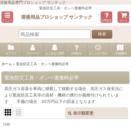
溶接用品専門プロショップ サンテック
緊急防災工具・ボンベ運搬時必帯
溶接用品プロショップ サンテック
メニュー
お問合せ
カート
検索
カテゴリ
マイページ
よくあるご質問
お問合せ
おしらせブログ
ご利用案内
ホーム
>
緊急防災工具・ボンベ運搬時必帯
緊急防災工具・ボンベ運搬時必帯
高圧ガス容器を車両に積載して移動する場合、高圧ガス保安法に
より緊急防災工具等の資材・機材の携行が義務付けられていま
す 不備の場合 30万円以下の罰金となります
表示順変更
閉じる
15
件
表示数
: