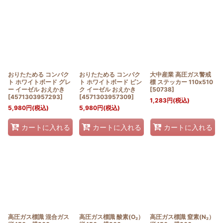
並び順
:
絞り込む
おりたためる コンパク
おりたためる コンパク
大中産業 高圧ガス警戒
ト ホワイトボード グレ
ト ホワイトボード ピン
標 ステッカー 110x510
ー イーゼル おえかき
ク イーゼル おえかき
[
50738
]
[
4571303957293
]
[
4571303957309
]
1,283
円
(税込)
5,980
円
(税込)
5,980
円
(税込)
カートに入れる
カートに入れる
カートに入れる
高圧ガス標識 混合ガス
高圧ガス標識 酸素(O₂）
高圧ガス標識 窒素(N₂）