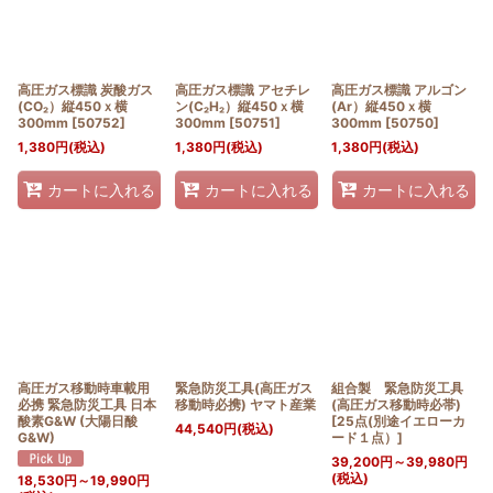
高圧ガス標識 炭酸ガス
高圧ガス標識 アセチレ
高圧ガス標識 アルゴン
(CO₂）縦450ｘ横
ン(C₂H₂）縦450ｘ横
(Ar）縦450ｘ横
300mm
[
50752
]
300mm
[
50751
]
300mm
[
50750
]
1,380
円
(税込)
1,380
円
(税込)
1,380
円
(税込)
カートに入れる
カートに入れる
カートに入れる
高圧ガス移動時車載用
緊急防災工具(高圧ガス
組合製 緊急防災工具
必携 緊急防災工具 日本
移動時必携) ヤマト産業
(高圧ガス移動時必帯)
酸素G&W (大陽日酸
[
25点(別途イエローカ
44,540
円
(税込)
G&W)
ード１点）
]
39,200
円
～39,980
円
(税込)
18,530
円
～19,990
円