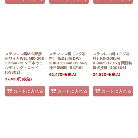
ステンレス鋼MIG溶接
ステンレス鋼（マグ材
ステンレス鋼（ミグ材
用ワイヤWEL MIG 308
料） 高温仕様 DW-
料）KS-308LM
1.2mm-12.5 日本ウェ
308H 1.2mm-12.5kg
0.9mm-12.5kg 関西特
ルディング・ロッド
神戸製鋼所
[
54716
]
殊溶接棒
[
400306
]
[
55802
]
42,470
円
(税込)
34,520
円
(税込)
37,420
円
(税込)
カートに入れる
カートに入れる
カートに入れる