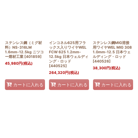
ステンレス鋼（ミグ材
インコネル625用フラ
ステンレス鋼MIG溶接
料）NS-316LM
ックス入りワイヤWEL
用ワイヤWEL MIG 308
1.6mm-12.5kg ニツコ
FCW 625 1.2mm-
1.0mm-12.5 日本ウェ
ー熔材工業
[
401859
]
12.5kg 日本ウェルディ
ルディング・ロッド
ング・ロッド
[
440526
]
45,980
円
(税込)
[
440525
]
38,300
円
(税込)
264,320
円
(税込)
カートに入れる
カートに入れる
カートに入れる