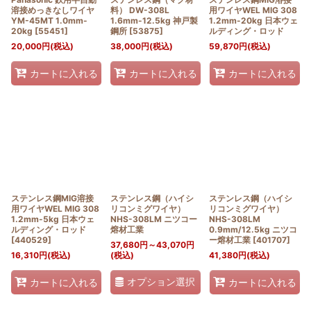
溶接めっきなしワイヤ
料） DW-308L
用ワイヤWEL MIG 308
YM-45MT 1.0mm-
1.6mm-12.5kg 神戸製
1.2mm-20kg 日本ウェ
20kg
[
55451
]
鋼所
[
53875
]
ルディング・ロッド
20,000
円
(税込)
38,000
円
(税込)
59,870
円
(税込)
カートに入れる
カートに入れる
カートに入れる
ステンレス鋼MIG溶接
ステンレス鋼（ハイシ
ステンレス鋼（ハイシ
用ワイヤWEL MIG 308
リコンミグワイヤ）
リコンミグワイヤ）
1.2mm-5kg 日本ウェ
NHS-308LM ニツコー
NHS-308LM
ルディング・ロッド
熔材工業
0.9mm/12.5kg ニツコ
[
440529
]
ー熔材工業
[
401707
]
37,680
円
～43,070
円
16,310
円
(税込)
(税込)
41,380
円
(税込)
オプション選択
カートに入れる
カートに入れる