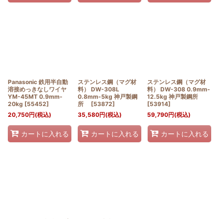
Panasonic 鉄用半自動
ステンレス鋼（マグ材
ステンレス鋼（マグ材
溶接めっきなしワイヤ
料） DW-308L
料） DW-308 0.9mm-
YM-45MT 0.9mm-
0.8mm-5kg 神戸製鋼
12.5kg 神戸製鋼所
20kg
[
55452
]
所
[
53872
]
[
53914
]
20,750
円
(税込)
35,580
円
(税込)
59,790
円
(税込)
カートに入れる
カートに入れる
カートに入れる