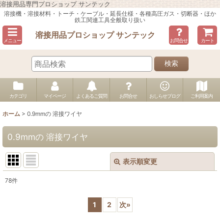
溶接用品専門プロショップ サンテック
溶接機・溶接材料・トーチ・ケーブル・延長仕様・各種高圧ガス・切断器・ほか
鉄工関連工具全般取り扱い
溶接用品プロショップ サンテック
メニュー
お問合せ
カート
検索
カテゴリ
マイページ
よくあるご質問
お問合せ
おしらせブログ
ご利用案内
ホーム
>
0.9mmの 溶接ワイヤ
0.9mmの 溶接ワイヤ
表示順変更
閉じる
78
件
表示数
:
1
2
次
»
並び順
: