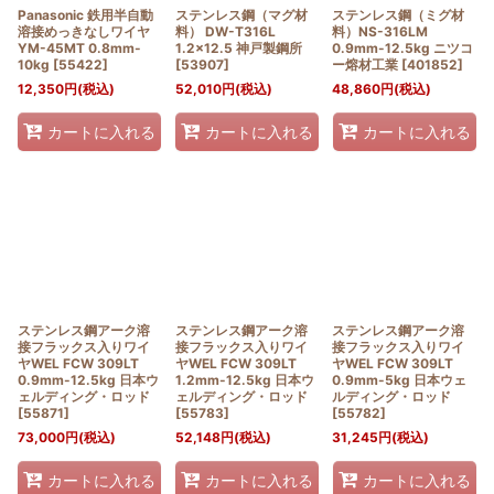
Panasonic 鉄用半自動
ステンレス鋼（マグ材
ステンレス鋼（ミグ材
溶接めっきなしワイヤ
料） DW-T316L
料）NS-316LM
YM-45MT 0.8mm-
1.2×12.5 神戸製鋼所
0.9mm-12.5kg ニツコ
10kg
[
55422
]
[
53907
]
ー熔材工業
[
401852
]
12,350
円
(税込)
52,010
円
(税込)
48,860
円
(税込)
カートに入れる
カートに入れる
カートに入れる
ステンレス鋼アーク溶
ステンレス鋼アーク溶
ステンレス鋼アーク溶
接フラックス入りワイ
接フラックス入りワイ
接フラックス入りワイ
ヤWEL FCW 309LT
ヤWEL FCW 309LT
ヤWEL FCW 309LT
0.9mm-12.5kg 日本ウ
1.2mm-12.5kg 日本ウ
0.9mm-5kg 日本ウェ
ェルディング・ロッド
ェルディング・ロッド
ルディング・ロッド
[
55871
]
[
55783
]
[
55782
]
73,000
円
(税込)
52,148
円
(税込)
31,245
円
(税込)
カートに入れる
カートに入れる
カートに入れる