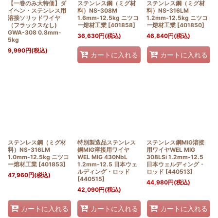
【一巻のみ大特価】ダ
ステンレス鋼（ミグ材
ステンレス鋼（ミグ材
イヘン・ステンレス用
料）NS-308M
料）NS-316LM
溶接ソリッドワイヤ
1.6mm-12.5kg ニツコ
1.2mm-12.5kg ニツコ
（フラックスなし)
ー熔材工業
[
401858
]
ー熔材工業
[
401850
]
GWA-308 0.8mm-
36,630
円
(税込)
46,840
円
(税込)
5kg
9,990
円
(税込)
カートに入れる
カートに入れる
ステンレス鋼（ミグ材
特別製造品ステンレス
ステンレス鋼MIG溶接
料）NS-316LM
鋼MIG溶接用ワイヤ
用ワイヤWEL MIG
1.0mm-12.5kg ニツコ
WEL MIG 430NbL
308LSi 1.2mm-12.5
ー熔材工業
[
401853
]
1.2mm-12.5 日本ウェ
日本ウェルディング・
ルディング・ロッド
ロッド
[
440513
]
47,960
円
(税込)
[
440515
]
44,980
円
(税込)
42,090
円
(税込)
カートに入れる
カートに入れる
カートに入れる