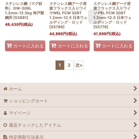
ステンレス鋼（マグ材
ステンレス鋼アーク溶
ステンレス鋼アーク溶
料） DW-309L
接フラックス入りワイ
接フラックス入りワイ
1.2mm-12.5kg 神戸製
ヤWEL FCW 309T
ヤWEL FCW 308T
鋼所
[
53881
]
1.2mm-12.5 日本ウェ
1.2mm-12.5 日本ウェ
ルディング・ロッド
ルディング・ロッド
48,430
円
(税込)
[
55789
]
[
55779
]
44,866
円
(税込)
41,698
円
(税込)
カートに入れる
カートに入れる
カートに入れる
1
2
次
»
ホーム
ショッピングカート
マイページ
最近チェックしたアイテム
特定商取引法表示