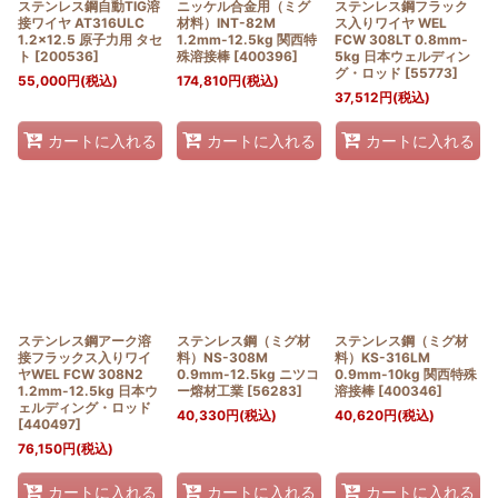
ステンレス鋼自動TIG溶
ニッケル合金用（ミグ
ステンレス鋼フラック
接ワイヤ AT316ULC
材料）INT-82M
ス入りワイヤ WEL
1.2x12.5 原子力用 タセ
1.2mm-12.5kg 関西特
FCW 308LT 0.8mm-
ト
[
200536
]
殊溶接棒
[
400396
]
5kg 日本ウェルディン
グ・ロッド
[
55773
]
55,000
円
(税込)
174,810
円
(税込)
37,512
円
(税込)
カートに入れる
カートに入れる
カートに入れる
ステンレス鋼アーク溶
ステンレス鋼（ミグ材
ステンレス鋼（ミグ材
接フラックス入りワイ
料）NS-308M
料）KS-316LM
ヤWEL FCW 308N2
0.9mm-12.5kg ニツコ
0.9mm-10kg 関西特殊
1.2mm-12.5kg 日本ウ
ー熔材工業
[
56283
]
溶接棒
[
400346
]
ェルディング・ロッド
40,330
円
(税込)
40,620
円
(税込)
[
440497
]
76,150
円
(税込)
カートに入れる
カートに入れる
カートに入れる