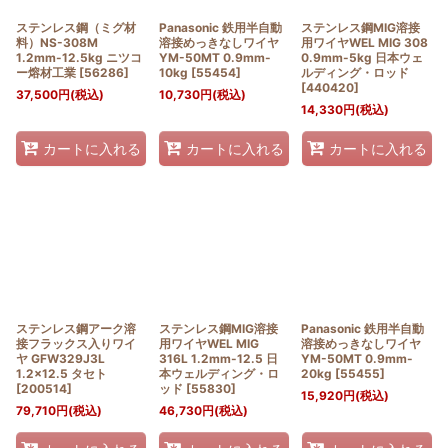
ステンレス鋼（ミグ材
Panasonic 鉄用半自動
ステンレス鋼MIG溶接
料）NS-308M
溶接めっきなしワイヤ
用ワイヤWEL MIG 308
1.2mm-12.5kg ニツコ
YM-50MT 0.9mm-
0.9mm-5kg 日本ウェ
ー熔材工業
[
56286
]
10kg
[
55454
]
ルディング・ロッド
[
440420
]
37,500
円
(税込)
10,730
円
(税込)
14,330
円
(税込)
カートに入れる
カートに入れる
カートに入れる
ステンレス鋼アーク溶
ステンレス鋼MIG溶接
Panasonic 鉄用半自動
接フラックス入りワイ
用ワイヤWEL MIG
溶接めっきなしワイヤ
ヤ GFW329J3L
316L 1.2mm-12.5 日
YM-50MT 0.9mm-
1.2x12.5 タセト
本ウェルディング・ロ
20kg
[
55455
]
[
200514
]
ッド
[
55830
]
15,920
円
(税込)
79,710
円
(税込)
46,730
円
(税込)