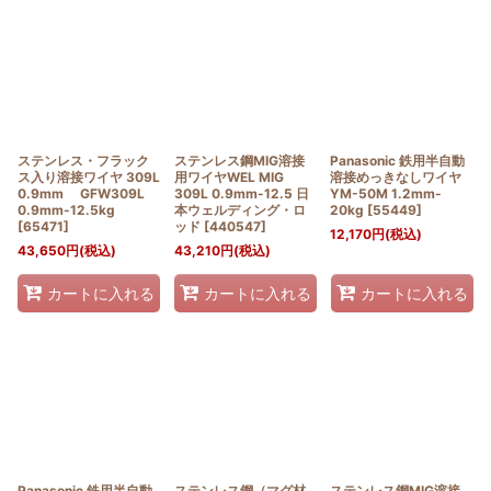
絞り込む
ステンレス・フラック
ステンレス鋼MIG溶接
Panasonic 鉄用半自動
ス入り溶接ワイヤ 309L
用ワイヤWEL MIG
溶接めっきなしワイヤ
0.9mm GFW309L
309L 0.9mm-12.5 日
YM-50M 1.2mm-
0.9mm-12.5kg
本ウェルディング・ロ
20kg
[
55449
]
[
65471
]
ッド
[
440547
]
12,170
円
(税込)
43,650
円
(税込)
43,210
円
(税込)
カートに入れる
カートに入れる
カートに入れる
Panasonic 鉄用半自動
ステンレス鋼（マグ材
ステンレス鋼MIG溶接