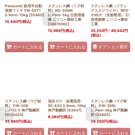
Panasonic 鉄用半自動
ステンレス鋼（ミグ材
ステンレス鋼（フラッ
溶接ワイヤ YM-50T1
料）NS-308M
クス入りワイヤ） NFG-
0.9mm-10kg
[
55460
]
0.9mm-5kg 日亜溶接
316LP （全姿勢用） 日
棒 ニツコー熔材工業
亜溶接棒 ニツコー熔材
10,440
円
(税込)
[
10070062
]
工業
15,989
円
(税込)
35,204
円
～86,842
円
(税込)
オプション選択
カートに入れる
カートに入れる
ステンレス鋼（マグ材
混合ガス・低電流用
ステンレス鋼（マグ材
料） DW-308
SE-A50 0.9mm-10kg
料） DW-309L
1.6×12.5 神戸製鋼所
神戸製鋼所
[
53847
]
0.9mm-5kg 神戸製鋼
[
1010420
]
所
[
53880
]
8,080
円
(税込)
35,860
円
(税込)
29,260
円
(税込)
カートに入れる
カートに入れる
カートに入れる