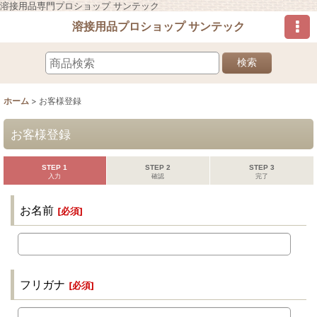
溶接用品専門プロショップ サンテック
溶接用品プロショップ サンテック
検索
ホーム
>
お客様登録
お客様登録
STEP 1
STEP 2
STEP 3
入力
確認
完了
お名前
[
必須
]
フリガナ
[
必須
]