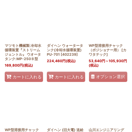
マツモト機械製:冷却水
ダイヘン ウォータータ
WP型溶接用チャック
循環装置『ストリーム
ンク(冷却水循環装置)
（ポジショナー用）
[
カ
ジェントル』 ウオータ
PU-701
[
402239
]
ワタテック
]
タンク:MP-250Ｂ型
224,460
円
(税込)
53,640
円
～105,930
円
169,800
円
(税込)
(税込)
オプション選択
カートに入れる
カートに入れる
WP型溶接用チャック
ダイヘン (旧大電) 送給
山川エンジニアリング