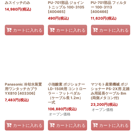
みスイッチのみ
PU-701部品 ジョイン
PU-701部品 フィルタ
トニップル 100-3105
ー 100-3113
14,980
円
(税込)
[
400465
]
[
400466
]
490
円
(税込)
11,620
円
(税込)
カートに入れる
カートに入れる
カートに入れる
Panasonic 冷却水装置
小池酸素 ポジショナー
マツモト産業機械 ポジ
用ワンタッチカプラ
LD-150R用 コントロー
ショナー PS-2X用 足踏
YXB10
[
403306
]
ラー・フットペダル
み用延長ケーブル 8m
（ケーブル長 1.2m）
(両側メタコン付)
7,483
円
(税込)
一式
23,200
円
(税込)
106,880
円
(税込)
オープン価格
オープン価格
カートに入れる
カートに入れる
カートに入れる