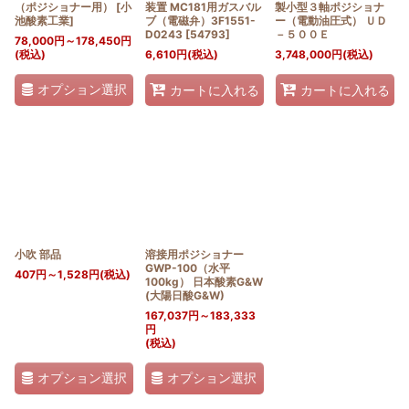
（ポジショナー用）
[
小
装置 MC181用ガスバル
製小型３軸ポジショナ
池酸素工業
]
ブ（電磁弁）3F1551-
ー（電動油圧式） ＵＤ
D0243
[
54793
]
－５００Ｅ
78,000
円
～178,450
円
(税込)
6,610
円
(税込)
3,748,000
円
(税込)
オプション選択
カートに入れる
カートに入れる
小吹 部品
溶接用ポジショナー
GWP-100（水平
407
円
～1,528
円
(税込)
100kg） 日本酸素G&W
(大陽日酸G&W)
167,037
円
～183,333
円
(税込)
オプション選択
オプション選択