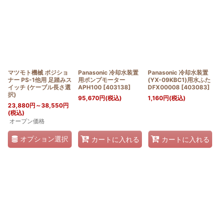
マツモト機械 ポジショ
Panasonic 冷却水装置
Panasonic 冷却水装置
ナー PS-1他用 足踏みス
用ポンプモーター
(YX-09KBC1)用水ふた
イッチ (ケーブル長さ選
APH100
[
403138
]
DFX00008
[
403083
]
択)
95,670
円
(税込)
1,160
円
(税込)
23,880
円
～38,550
円
(税込)
オープン価格
オプション選択
カートに入れる
カートに入れる