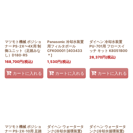
並び順
:
絞り込む
マツモト機械 ポジショ
Panasonic 冷却水装置
ダイヘン 冷却水装置
ナー PS-2X〜4X用 制
用フィルタボール
PU-701用 フロースイ
御ユニット（足踏みな
CFK00001
[
403433
ッチ キット K8051B00
し）D180-R5
＊
]
26,370
円
(税込)
168,700
円
(税込)
1,530
円
(税込)
カートに入れる
カートに入れる
カートに入れる
マツモト機械 ポジショ
ダイヘン ウォータータ
ダイヘン ウォータータ
ナー PS-2X-10用 足踏
ンク(冷却水循環装置)
ンク(冷却水循環装置)