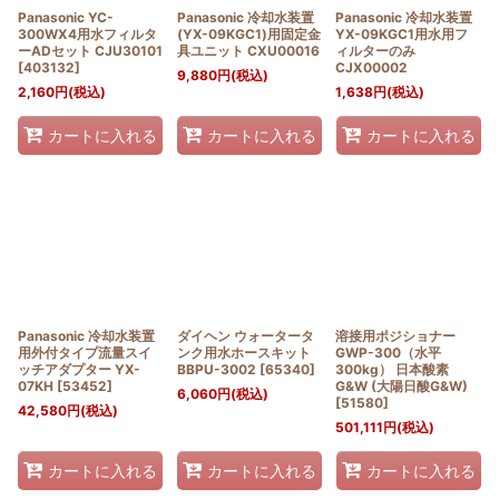
Panasonic YC-
Panasonic 冷却水装置
Panasonic 冷却水装置
300WX4用水フィルタ
(YX-09KGC1)用固定金
YX-09KGC1用水用フ
ーADセット CJU30101
具ユニット CXU00016
ィルターのみ
[
403132
]
CJX00002
9,880
円
(税込)
2,160
円
(税込)
1,638
円
(税込)
カートに入れる
カートに入れる
カートに入れる
Panasonic 冷却水装置
ダイヘン ウォータータ
溶接用ポジショナー
用外付タイプ流量スイ
ンク用水ホースキット
GWP-300（水平
ッチアダプター YX-
BBPU-3002
[
65340
]
300kg） 日本酸素
07KH
[
53452
]
G&W (大陽日酸G&W)
6,060
円
(税込)
[
51580
]
42,580
円
(税込)
501,111
円
(税込)
カートに入れる
カートに入れる
カートに入れる