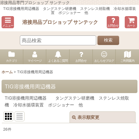
溶接用品専門プロショップ サンテック
TIG溶接機用周辺機器 タングステン研磨機 ステンレス焼取機 冷却水循環装
置 ポジショナー 他
溶接用品プロショップ サンテック
メニュー
お問合せ
カート
検索
カテゴリ
マイページ
よくあるご質問
お問合せ
おしらせブログ
ご利用案内
ホーム
>
TIG溶接機用周辺機器
TIG溶接機用周辺機器
TIG溶接機用周辺機器 タングステン研磨機 ステンレス焼取
機 冷却水循環装置 ポジショナー 他
表示順変更
閉じる
26
件
表示数
: