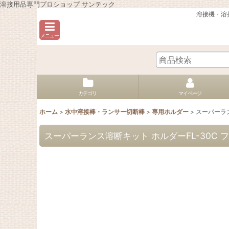
溶接用品専門プロショップ サンテック
溶接機・溶
メニュー
カテゴリ
マイページ
ホーム
>
水中溶接棒・ランサー切断棒
>
専用ホルダー
>
スーパーラン
スーパーランス溶断キット ホルダーFL-30C