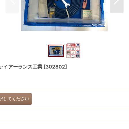
ファイアーランス工業
[
302802
]
択してください