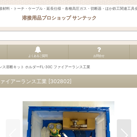
接材料・トーチ・ケーブル・延長仕様・各種高圧ガス・切断器・ほか鉄工関連工具
溶接用品プロショップ サンテック
よくあるご質問
お問合せ
ス溶断キット ホルダーFL-30C ファイアーランス工業
 ファイアーランス工業
[
302802
]