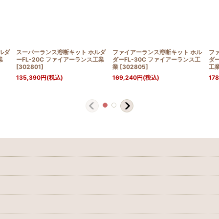
ルダ
スーパーランス溶断キット ホルダ
ファイアーランス溶断キット ホル
フ
業
ーFL-20C ファイアーランス工業
ダーFL-30C ファイアーランス工
ダー
[
302801
]
業
[
302805
]
工
135,390
円
(税込)
169,240
円
(税込)
178