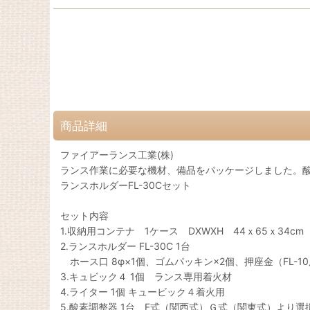
商品詳細
ファイアーランス工業(株)
ランス作業に必要な機材、備品をパッケージしました。
ランスホルダーFL-30Cセット
セット内容
1.収納用コンテナ 1ケース DXWXH 44ｘ65ｘ34cm
2.ランスホルダー FL-30C 1台
ホース口 8φ×1個、ゴムパッキン×2個、押座金（FL-10
3.キュビック４ 1個 ランス専用着火材
4.ライター 1個 キュービック４着火用
5.酸素調整器 1台 F式（関西式）Ｇ式（関東式）より選