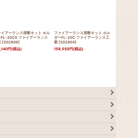
ァイアーランス溶断キット ホル
ファイアーランス溶断キット ホル
ランスホルダ
FL-30CS ファイアーランス
ダーFL-20C ファイアーランス工
専用ホルダー) 
業
[
302806
]
業
[
302804
]
ランス工業
[
5
,140
円
(税込)
158,550
円
(税込)
69,550
円
(税