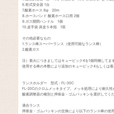
6.乾式安全器 1台
7.酸素ホース 8φ 20m
8.ホースバンド 酸素ホース口用 2個
9.ガス開閉ハンドル 1個
10.皮手袋 床皮５本指 1双
その他必要なもの
1.ランス棒スーパーランス（使用可能なランス棒）
2.酸素ガス
注）着火につきましてはキュービック4を1個同梱してます
使用する棒の本数により追加のキュービック4もしくは着
ランスホルダー 型式：FL-30C
FL-20Cのクロムメッキタイプ。メッキ処理により耐
酸素調整器の種別と押座金・ゴムパッキンを選択してく
適合ランス
押座金・ゴムパッキンの交換により以下のランス棒の使