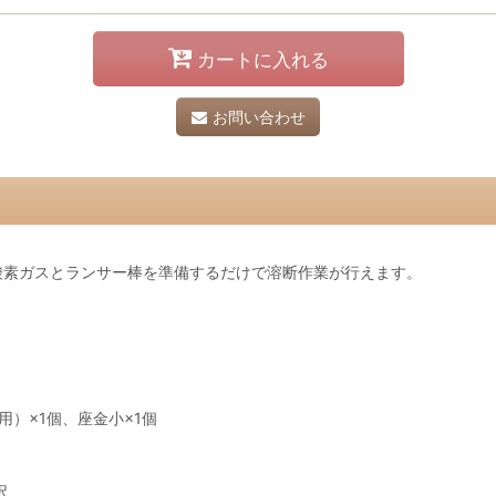
カートに入れる
お問い合わせ
酸素ガスとランサー棒を準備するだけで溶断作業が行えます。
用）×1個、座金小×1個
択