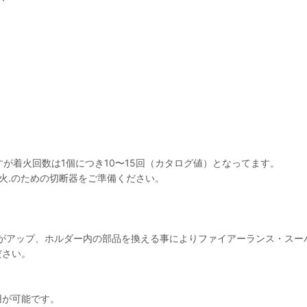
が着火回数は1個につき10〜15回（カタログ値）となってます。
火.のための切断器をご準備ください。
久性がアップ、ホルダー内の部品を換える事によりファイアーランス・ス
ださい。
用が可能です。