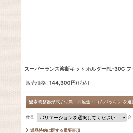
スーパーランス溶断キット ホルダーFL-30C 
販売価格
:
144,300
円
(税込)
酸素調整器形式
/
付属：押座金・ゴムパッキン
を選
数量
:
台
返品特約に関する重要事項