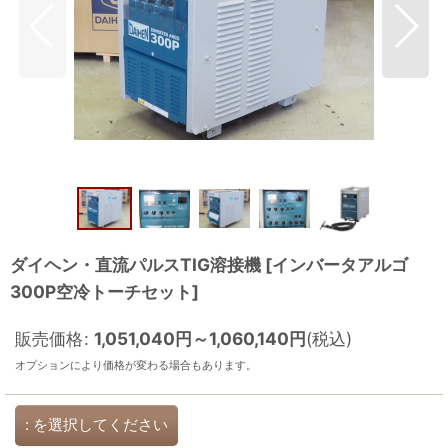
ダイヘン・直流パルスTIG溶接機
[
インバータアルゴ
300P空冷トーチセット
]
販売価格
:
1,051,040
円
～1,060,140
円
(税込)
オプションにより価格が変わる場合もあります。
:
を選択してください