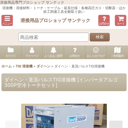
溶接用品専門プロショップ サンテック
溶接機・溶接材料・トーチ・ケーブル・延長仕様・各種高圧ガス・切断器・ほか
鉄工関連工具全般取り扱い
溶接用品プロショップ サンテック
メニュー
お問合せ
カート
検索
カテゴリ
マイページ
よくあるご質問
お問合せ
おしらせブログ
ご利用案内
ホーム
>
TIG 溶接機
>
ダイヘン
>
ダイヘン・直流パルスTIG溶接機
ダイヘン・直流パルスTIG溶接機
[
インバータアルゴ
300P空冷トーチセット
]