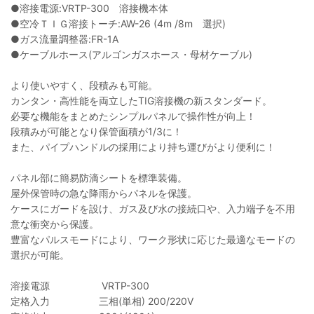
●溶接電源:VRTP-300 溶接機本体
●空冷ＴＩＧ溶接トーチ:AW-26 (4m /8m 選択)
●ガス流量調整器:FR-1A
●ケーブルホース(アルゴンガスホース・母材ケーブル)
より使いやすく、段積みも可能。
カンタン・高性能を両立したTIG溶接機の新スタンダード。
必要な機能をまとめたシンプルパネルで操作性が向上！
段積みが可能となり保管面積が1/3に！
また、パイプハンドルの採用により持ち運びがより便利に！
パネル部に簡易防滴シートを標準装備。
屋外保管時の急な降雨からパネルを保護。
ケースにガードを設け、ガス及び水の接続口や、入力端子を不用
意な衝突から保護。
豊富なパルスモードにより、ワーク形状に応じた最適なモードの
選択が可能。
溶接電源 VRTP-300
定格入力 三相(単相) 200/220V