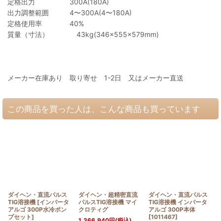
定格出力 300A(180A)
出力調整範囲 4〜300A(4〜180A)
定格使用率 40%
質量（寸法） 43kg(346×555×579mm)
メーカー在庫あり 取り寄せ 1-2日 又はメーカー直送
この商品を買った人は、こんな商品も買っています
ダイヘン・直流パルス
ダイヘン・超精密直流
ダイヘン・直流パルス
TIG溶接機
[
インバータ
パルスTIG溶接機 マイ
TIG溶接機 インバータ
アルゴ 300P水冷ポン
クロティグ
アルゴ 300P本体
プセット
]
[
1011467
]
1,366,940
円
(税込)