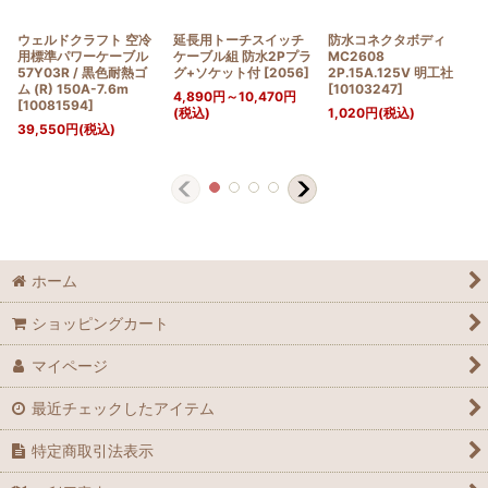
ウェルドクラフト 空冷
延長用トーチスイッチ
防水コネクタボディ
用標準パワーケーブル
ケーブル組 防水2Pプラ
MC2608
57Y03R / 黒色耐熱ゴ
グ+ソケット付
[
2056
]
2P.15A.125V 明工社
ム (R) 150A-7.6m
[
10103247
]
4,890
円
～10,470
円
[
10081594
]
(税込)
1,020
円
(税込)
39,550
円
(税込)
ホーム
ショッピングカート
マイページ
最近チェックしたアイテム
特定商取引法表示