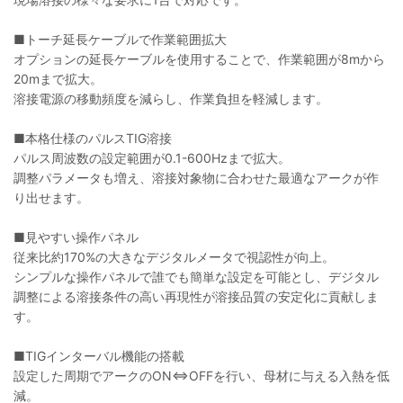
■トーチ延長ケーブルで作業範囲拡大
オプションの延長ケーブルを使用することで、作業範囲が8mから
20mまで拡大。
溶接電源の移動頻度を減らし、作業負担を軽減します。
■本格仕様のパルスTIG溶接
パルス周波数の設定範囲が0.1-600Hzまで拡大。
調整パラメータも増え、溶接対象物に合わせた最適なアークが作
り出せます。
■見やすい操作パネル
従来比約170%の大きなデジタルメータで視認性が向上。
シンプルな操作パネルで誰でも簡単な設定を可能とし、デジタル
調整による溶接条件の高い再現性が溶接品質の安定化に貢献しま
す。
■TIGインターバル機能の搭載
設定した周期でアークのON⇔OFFを行い、母材に与える入熱を低
減。