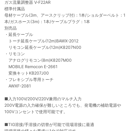
ガス流量調整器 V-F22AR
標準付属品
母材ケーブル(3m、アースクリップ付)：1本/ショルダーベルト：1
本/ガスホース(3m)：1本/ケーブルプラグ：1本
別売品
・延長ケーブル
トーチ延長ケーブル(12m)BAWX-2012
リモコン延長ケーブル(12m)K8207N00
・リモコン
アナログリモコン(8m)K8207M00
MOBILE Remocon E-2661
変換キットKB207J00
・フレキシブル専用トーチ
AWXF-2081
■入力100V/200V/220V兼用のマルチ入力
200V電源の入力確保が難しいところでも、発電機の補助電源や
100Vコンセントで使用可能です。
■TIG溶接/手溶接の切替が可能で現場溶接に最適
現場溶接の様々な要求に1台で対応です。