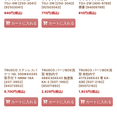
TOJ-4W [250-3041]
TOJ-3W [250-3043]
TOJ-2W [400-9789]
[
92503041
]
[
92503043
]
廃番
[
94009789
]
940
円
(税込)
770
円
(税込)
610
円
(税込)
カートに入れる
カートに入れる
TRUSCO ステンレスバ
TRUSCO パーツBOX浅
TRUSCO パーツBOX浅
ケツ 18L 300ΦXH345
型 有効内寸
型 有効内寸
取手付 T-MNM-18A
488X304X43 無塗装
417X266X43 青 KA-
[437-3952]
KA-2 [507-1992]
4(B) [507-2182]
[
94373952
]
[
95071992
]
[
95072182
]
9,700
円
(税込)
2,629
円
(税込)
1,923
円
(税込)
カートに入れる
カートに入れる
カートに入れる