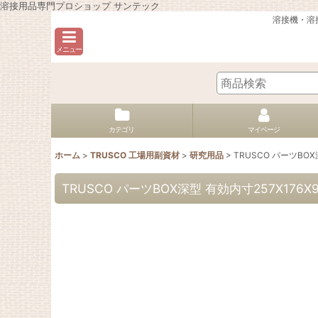
溶接用品専門プロショップ サンテック
溶接機・溶
メニュー
カテゴリ
マイページ
ホーム
>
TRUSCO 工場用副資材
>
研究用品
>
TRUSCO パーツBOX深型
TRUSCO パーツBOX深型 有効内寸257X176X94 青