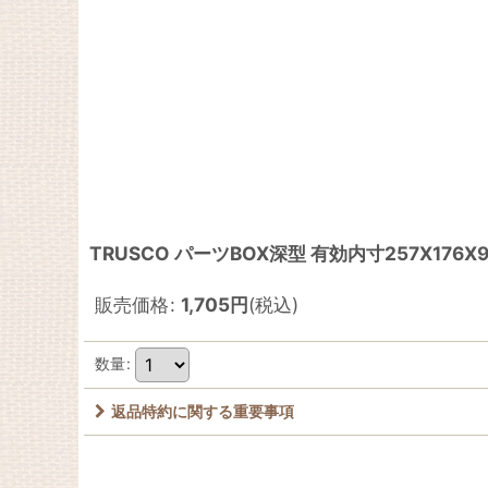
TRUSCO パーツBOX深型 有効内寸257X176X94 青
販売価格
:
1,705
円
(税込)
数量
:
返品特約に関する重要事項