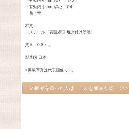
・有効内寸(mm)奥行：176
・有効内寸(mm)高さ：94
・色：青
材質
・スチール（表面処理:焼き付け塗装）
質量：0.8ｋｇ
製造国 日本
※掲載写真は代表画像です。
この商品を買った人は、こんな商品も買ってい