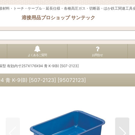
接材料・トーチ・ケーブル・延長仕様・各種高圧ガス・切断器・ほか鉄工関連工具
溶接用品プロショップ サンテック
よくあるご質問
お問合せ
 有効内寸257X176X94 青 K-9(B) [507-2123]
 K-9(B) [507-2123]
[
95072123
]