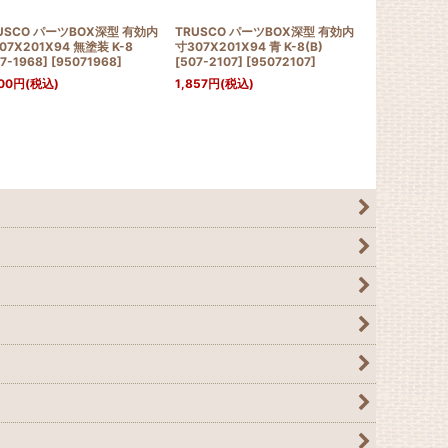
USCO パーツBOX深型 有効内
TRUSCO パーツBOX深型 有効内
TRUSCO パ
07X201X94 無塗装 K-8
寸307X201X94 青 K-8(B)
寸307X201X9
7-1968]
[
95071968
]
[507-2107]
[
95072107
]
[507-2093]
00
円
(税込)
1,857
円
(税込)
1,942
円
(税込