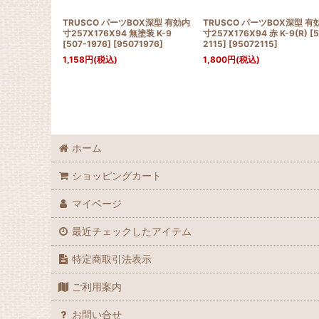
TRUSCO パーツBOX深型 有効内
TRUSCO パーツBOX深型 有
寸257X176X94 無塗装 K-9
寸257X176X94 赤 K-9(R) [5
[507-1976]
[
95071976
]
2115]
[
95072115
]
1,158
円
(税込)
1,800
円
(税込)
ホーム
ショッピングカート
マイページ
最近チェックしたアイテム
特定商取引法表示
ご利用案内
お問い合せ