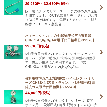
29,950
円
～32,430
円
(税込)
阪口製作所 メモリエース トーチ先端のガス流量
を測定します。 OUT式流量計専用です。 ガス種
（CO2又はMAG）をご選択くださいませ。 製品
型番 R-8TF CO2 製品名 …
ハイセレクト バルブ付1段減圧式圧力調整器
GHN-3 Ar,N₂,O₂,Air用 千代田精機
[
302370
]
22,810
円
(税込)
(株)千代田精機 ハイセレクト-シリーズ ボンベ
用・バルブ付・1段減圧式 特長 汎用型の調整器
で、幅広い用途にご使用できます。 型式：
GHN-3型 適用ガス： Ar,N₂,O₂,Air…
分析用標準ガス圧力調整器 ハイセレクト- シリ
ーズ CHSS-4 (装置・ライン用・1段減圧式) 高
純度ガス用 千代田精機
[
302349
]
44,900
円
(税込)
(株)千代田精機 ハイセレクト- シリーズ (装置・
ライン用・1段減圧式) 特長 配管ライン末端に接