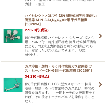
力計： - 低圧…
ハイセレクト バルブ付(2段減圧式同等性能)圧力
調整器 AHN-3 Ar,N₂,O₂,Air用 千代田精機
[
302694
]
27,620
円
(税込)
(株)千代田精機 ハイセレクト-シリーズ ボンベ
用・バルブ付・特殊減圧構造 特長 特殊減圧構造
により、2段式圧力調整器と同等の性能が得ら
れ、安定したガス供給ができます。 型式：
AHN-3…
ガス溶接・加熱・ろう付作業用ガス節約器 ガ
ス・セーバー CH-GSII 千代田精機
[
302691
]
34,210
円
(税込)
(株)千代田精機 CH-GSII型ガスセーバー 特長 ・
溶接・加熱・ろう付作業時のガス及び、時間の
浪費を防ぎます。 ・一度トーチの火炎調整をす
れば、その後はトーチのバルブを操作すること
なく、…