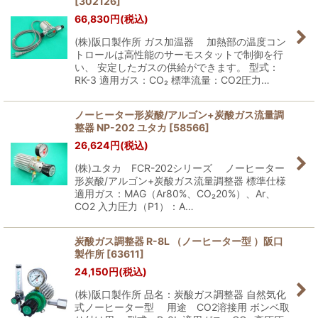
[
302126
]
66,830
円
(税込)
(株)阪口製作所 ガス加温器 加熱部の温度コン
トロールは高性能のサーモスタットで制御を行
い、 安定したガスの供給ができます。 型式：
RK-3 適用ガス：CO₂ 標準流量：CO2圧力…
ノーヒーター形炭酸/アルゴン+炭酸ガス流量調
整器 NP-202 ユタカ
[
58566
]
26,624
円
(税込)
(株)ユタカ FCR-202シリーズ ノーヒーター
形炭酸/アルゴン+炭酸ガス流量調整器 標準仕様
適用ガス：MAG（Ar80%、CO₂20%）、Ar、
CO2 入力圧力（P1）：A…
炭酸ガス調整器 R-8L （ノーヒーター型 ）阪口
製作所
[
63611
]
24,150
円
(税込)
(株)阪口製作所 品名：炭酸ガス調整器 自然気化
式ノーヒーター型 用途 CO2溶接用 ボンベ取