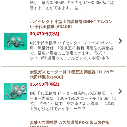
続し、最高0.99MPaの圧力を0.1〜0.3MPaに調
整することができます。 型…
ハイセレクト 小型圧力調整器 GHN-1 アルゴン
用 千代田精機
[
63405
]
30,470
円
(税込)
(株)千代田精機 ハイセレクト-シリーズ ボンベ
用・流量計付・1段減圧式 特長 汎用型の調整器
で、幅広い用途にご使用できます。 型式：
GHN-1型 適用ガス：アルゴンガス 材質(本体…
炭酸ガス ヒーター付EH型圧力調整器 EH-2N 千
代田精機
[
63406
]
35,450
円
(税込)
(株)千代田精機 ヒーター付炭酸ガス調整器 ヒ
ーター内蔵型 100V 190W コード長さ2.0m（2
芯） 特長 1.小型で、熱効率のよい構造。 2.温度
上昇がひと目でわかるサーモワ…
炭酸ガス調整器 ガス加温器 RK-3 阪口製作所