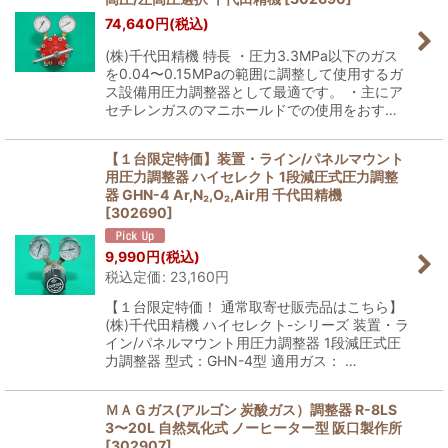
74,640
円
(税込)
絞り込む
(株)千代田精機 特長 ・圧力3.3MPa以下のガス
を0.04〜0.15MPaの範囲に調整して使用するガ
ス設備用圧力調整器として最適です。 ・主にア
セチレンガスのマニホールドでの使用をおす…
【１台限定特価】装置・ライン/パネルマウント
用圧力調整器 ハイセレクト 1段減圧式圧力調整
器 GHN-4 Ar,N₂,O₂,Air用 千代田精機
[
302690
]
9,990
円
(税込)
税込定価
:
23,160
円
【１台限定特価！ 通常取寄せ販売品はこちら】
(株)千代田精機 ハイセレクト-シリーズ 装置・ラ
イン/パネルマウント用圧力調整器 1段減圧式圧
力調整器 型式：GHN-4型 適用ガス： …
ＭＡＧガス(アルゴン 炭酸ガス）調整器 R-8LS
3〜20L 自然気化式 ノーヒーター型 阪口製作所
[
302907
]