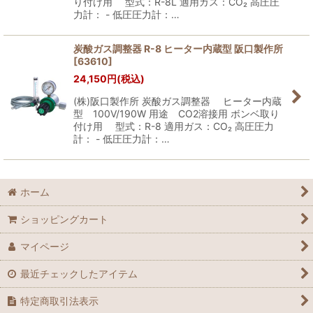
り付け用 型式：R-8L 適用ガス：CO₂ 高圧圧
力計： - 低圧圧力計：…
炭酸ガス調整器 R-8 ヒーター内蔵型 阪口製作所
[
63610
]
24,150
円
(税込)
(株)阪口製作所 炭酸ガス調整器 ヒーター内蔵
型 100V/190W 用途 CO2溶接用 ボンベ取り
付け用 型式：R-8 適用ガス：CO₂ 高圧圧力
計： - 低圧圧力計：…
ホーム
ショッピングカート
マイページ
最近チェックしたアイテム
特定商取引法表示