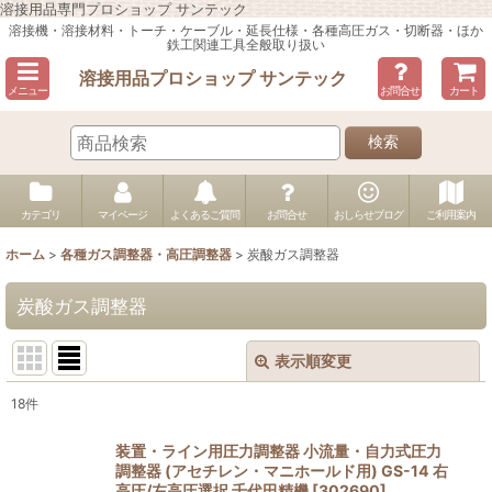
溶接用品専門プロショップ サンテック
溶接機・溶接材料・トーチ・ケーブル・延長仕様・各種高圧ガス・切断器・ほか
鉄工関連工具全般取り扱い
溶接用品プロショップ サンテック
メニュー
お問合せ
カート
検索
カテゴリ
マイページ
よくあるご質問
お問合せ
おしらせブログ
ご利用案内
ホーム
>
各種ガス調整器・高圧調整器
>
炭酸ガス調整器
炭酸ガス調整器
表示順変更
閉じる
18
件
表示数
:
装置・ライン用圧力調整器 小流量・自力式圧力
調整器 (アセチレン・マニホールド用) GS-14 右
並び順
:
高圧/左高圧選択 千代田精機
[
302690
]