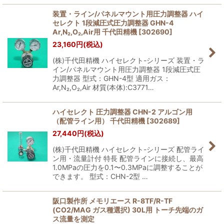
装置・ライン/パネルマウント用圧力調整器 ハイ
セレクト 1段減圧式圧力調整器 GHN-4
Ar,N₂,O₂,Air用 千代田精機
[
302690
]
23,160
円
(税込)
(株)千代田精機 ハイセレクト-シリーズ 装置・ラ
イン/パネルマウント用圧力調整器 1段減圧式圧
力調整器 型式：GHN-4型 適用ガス：
Ar,N₂,O₂,Air 材質(本体):C3771…
ハイセレクト 圧力調整器 CHN-2 アルゴン用
（配管ライン用） 千代田精機
[
302689
]
27,440
円
(税込)
(株)千代田精機 ハイセレクト-シリーズ 配管ライ
ン用・流量計付 特長 配管ラインに接続し、最高
1.0MPaの圧力を0.1〜0.3MPaに調整することが
できます。 型式：CHN-2型 …
阪口製作所 メモリエース R-8TF/R-TF
(CO2/MAG ガス種選択) 30L用 トーチ先端のガ
ス流量を測定