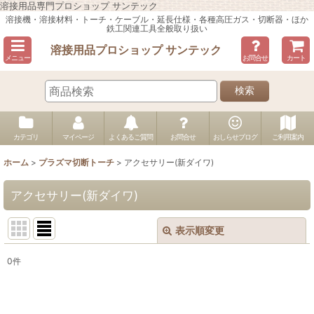
溶接用品専門プロショップ サンテック
溶接機・溶接材料・トーチ・ケーブル・延長仕様・各種高圧ガス・切断器・ほか
鉄工関連工具全般取り扱い
溶接用品プロショップ サンテック
メニュー
お問合せ
カート
検索
カテゴリ
マイページ
よくあるご質問
お問合せ
おしらせブログ
ご利用案内
ホーム
>
プラズマ切断トーチ
>
アクセサリー(新ダイワ)
アクセサリー(新ダイワ)
表示順変更
閉じる
0
件
表示数
:
並び順
: