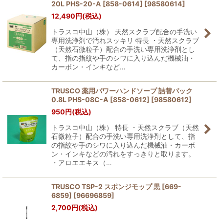
20L PHS-20-A [858-0614]
[
98580614
]
12,490
円
(税込)
トラスコ中山（株） 天然スクラブ配合の手洗い
専用洗浄剤で汚れスッキリ 特長 ・天然スクラブ
（天然石微粒子）配合の手洗い専用洗浄剤とし
て、指の指紋や手のシワに入り込んだ機械油・
カーボン・インキなど…
TRUSCO 薬用パワーハンドソープ 詰替パック
0.8L PHS-08C-A [858-0612]
[
98580612
]
950
円
(税込)
トラスコ中山（株） 特長 ・天然スクラブ（天然
石微粒子）配合の手洗い専用洗浄剤として、指
の指紋や手のシワに入り込んだ機械油・カーボ
ン・インキなどの汚れをすっきりと取ります。
・アロエエキス（…
TRUSCO TSP-2 スポンジモップ 黒 [669-
6859]
[
96696859
]
2,700
円
(税込)