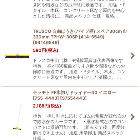
き間や階段などのお掃除に最適です。 用途 ・P
タイル、木床、コンクリート床など屋内を中心
とした清掃に。 商品スペック 仕様・規格…
TRUSCO 自由ほうき(パイプ柄) スペア30cm 巾
330mm TPHW-30SP [414-6549]
[
94146549
]
580
円
(税込)
トラスコ中山（株）※掲載写真は代表画像です。
特長 ・柄が180度曲がりすき間や階段などのお
掃除に最適です。 用途 ・Pタイル、木床、コン
クリート床など屋内を中心とした清掃に。 …
テラモト FF水切りドライヤー40 イエロー
[755-4443]
[
97554443
]
2,188
円
(税込)
特長 ・押し引きに応じてゴムの角度が変わるの
で除水がスムーズです。 ・継ぎ柄式なのでコン
パクトに収納可能です。（組み立て後、再度分
解はできません） 用途 床清掃用 商品スペック
仕様…