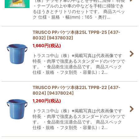
（株）テラモト車の中などを手軽に清掃！ 特長
・テーブルの上や車の中などを手軽に掃除でき
るほうきとチリトリのセットです。 商品スペッ
ク 仕様・規格 ・幅(mm)：165 ・奥行…
TRUSCO PPバケツ本体25L TPPB-25 [437-
8032]
[
94378032
]
1,660
円
(税込)
トラスコ中山（株）※掲載写真は代表画像です
特長 ・肉厚で強度あるスタンダードのバケツで
す。 ・食品衛生法適合品です。 商品スペック
仕様・規格 ・フタ別売 ・容量(L)：2…
TRUSCO PPバケツ本体22L TPPB-22 [437-
8024]
[
94378024
]
1,260
円
(税込)
トラスコ中山（株）※掲載写真は代表画像です
特長 ・肉厚で強度あるスタンダードのバケツで
す。 ・食品衛生法適合品です。 商品スペック
仕様・規格 ・フタ別売 ・容量(L)：2…