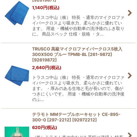
1,140
円
(税込)
トラスコ中山（株） 特長 ・通常のマイクロファ
イバークロスより吸水力、柔らかさに優れてい
ます。 用途 ・機械や自動車の洗浄後のふき取り
に。 商品スペック 仕様・規格 ・タ…
TRUSCO 高級マイクロファイバークロス5枚入
300X500 ブルー TPMB-BL [261-9872]
[
92619872
]
2,640
円
(税込)
トラスコ中山（株） 特長 ・通常のマイクロファ
イバークロスより吸水力、柔らかさに優れてい
ます。 ・厚みのある生地と毛が長いので、傷が
つきにくいです。 用途 ・機械や自動車の洗浄後
のふ…
テラモト MMテーブルホーキセット CE-895-
300-0 [297-2212]
[
92972212
]
620
円
(税込)