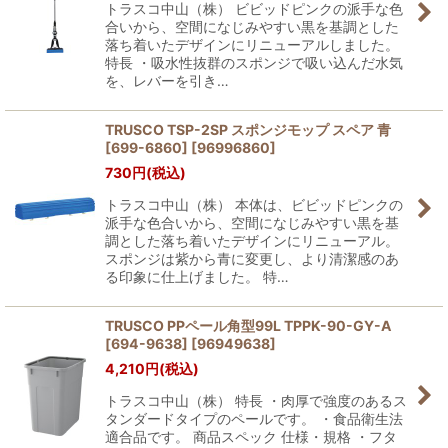
トラスコ中山（株） ビビッドピンクの派手な色
合いから、空間になじみやすい黒を基調とした
落ち着いたデザインにリニューアルしました。
特長 ・吸水性抜群のスポンジで吸い込んだ水気
を、レバーを引き…
TRUSCO TSP-2SP スポンジモップ スペア 青
[699-6860]
[
96996860
]
730
円
(税込)
トラスコ中山（株） 本体は、ビビッドピンクの
派手な色合いから、空間になじみやすい黒を基
調とした落ち着いたデザインにリニューアル。
スポンジは紫から青に変更し、より清潔感のあ
る印象に仕上げました。 特…
TRUSCO PPペール角型99L TPPK-90-GY-A
[694-9638]
[
96949638
]
4,210
円
(税込)
トラスコ中山（株） 特長 ・肉厚で強度のあるス
タンダードタイプのペールです。 ・食品衛生法
適合品です。 商品スペック 仕様・規格 ・フタ