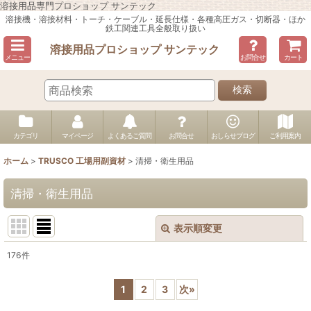
溶接用品専門プロショップ サンテック
溶接機・溶接材料・トーチ・ケーブル・延長仕様・各種高圧ガス・切断器・ほか
鉄工関連工具全般取り扱い
溶接用品プロショップ サンテック
メニュー
お問合せ
カート
検索
カテゴリ
マイページ
よくあるご質問
お問合せ
おしらせブログ
ご利用案内
ホーム
>
TRUSCO 工場用副資材
>
清掃・衛生用品
清掃・衛生用品
表示順変更
閉じる
176
件
表示数
:
1
2
3
次
»
並び順
: