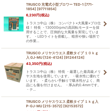
TRUSCO 充電式小型ブロワー TED-1 [771-
1854]
[
97711854
]
絞り込む
6,230
円
(税込)
トラスコ中山（株） コンパクト×大風量×プロ仕
様！ 特長 ・130000rpmの高回転モーターを採
用することで、圧倒的な大風量を実現していま
す。 ・LEDライトを搭載し、暗所や狭い場所で
の作業…
TRUSCO メリヤスウエス 柔軟タイプ １０ｋｇ
入 GJ-MU [124-4124]
[
91244124
]
43,350
円
(税込)
トラスコ中山（株） 特長 ・厳選した最高級メリ
ヤス生地を使用しています。 ・吸水性に優れて
います。 ・柔らかい手触りで吸水性がよく、商
品にも傷を付けません。 ・厚み約0.4mmです。
・テ…
TRUSCO メリヤスウエス 柔軟タイプ １ｋｇ入
P-GJ-MU [215-3572]
[
92153572
]