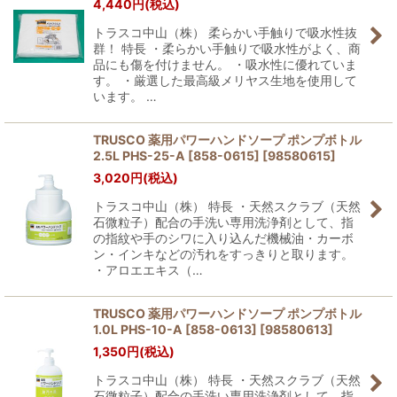
4,440
円
(税込)
トラスコ中山（株） 柔らかい手触りで吸水性抜
群！ 特長 ・柔らかい手触りで吸水性がよく、商
品にも傷を付けません。 ・吸水性に優れていま
す。 ・厳選した最高級メリヤス生地を使用して
います。 …
TRUSCO 薬用パワーハンドソープ ポンプボトル
2.5L PHS-25-A [858-0615]
[
98580615
]
3,020
円
(税込)
トラスコ中山（株） 特長 ・天然スクラブ（天然
石微粒子）配合の手洗い専用洗浄剤として、指
の指紋や手のシワに入り込んだ機械油・カーボ
ン・インキなどの汚れをすっきりと取ります。
・アロエエキス（…
TRUSCO 薬用パワーハンドソープ ポンプボトル
1.0L PHS-10-A [858-0613]
[
98580613
]
1,350
円
(税込)
トラスコ中山（株） 特長 ・天然スクラブ（天然
石微粒子）配合の手洗い専用洗浄剤として、指