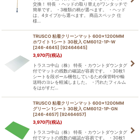
交換！ 特長 ・ヘッドの取り替えがワンタッチで
簡単です。 ・3種類の柄が選べます。 ・ヘッド
は、4タイプから選べます。 商品スペック 仕
様…
TRUSCO 粘着クリーンマット 600×1200MM
ホワイト 1シート 30枚入 CM6012-1P-W
[246-4645]
[
92464645
]
3,970
円
(税込)
トラスコ中山（株） 特長 ・カウントダウンタグ
付でマットの残数の確認が容易です。 ・30枚1
シートを段ボール梱包しているため保管時や輸
送時のヨレを軽減しました。 ・汚れたフィルム
をはがすだ…
TRUSCO 粘着クリーンマット 600×1200MM
グリーン 1シート 30枚入 CM6012-1P-GN
[246-4657]
[
92464657
]
3,970
円
(税込)
トラスコ中山（株） 特長 ・カウントダウンタグ
付でマットの残数の確認が容易です。 ・30枚1