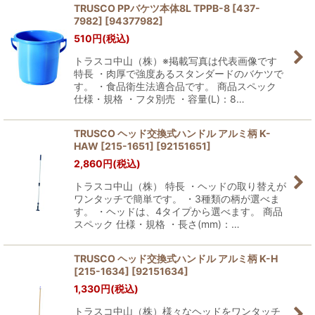
TRUSCO PPバケツ本体8L TPPB-8 [437-
7982]
[
94377982
]
510
円
(税込)
トラスコ中山（株）※掲載写真は代表画像です
特長 ・肉厚で強度あるスタンダードのバケツで
す。 ・食品衛生法適合品です。 商品スペック
仕様・規格 ・フタ別売 ・容量(L)：8…
TRUSCO ヘッド交換式ハンドル アルミ柄 K-
HAW [215-1651]
[
92151651
]
2,860
円
(税込)
トラスコ中山（株） 特長 ・ヘッドの取り替えが
ワンタッチで簡単です。 ・3種類の柄が選べま
す。 ・ヘッドは、4タイプから選べます。 商品
スペック 仕様・規格 ・長さ(mm)：…
TRUSCO ヘッド交換式ハンドル アルミ柄 K-H
[215-1634]
[
92151634
]
1,330
円
(税込)
トラスコ中山（株）様々なヘッドをワンタッチ