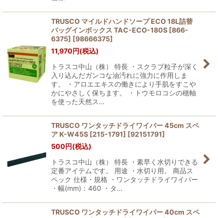
TRUSCO マイルドハンドソープ ECO 18L詰替
バッグインボックス TAC-ECO-180S [866-
6375]
[
98666375
]
11,970
円
(税込)
トラスコ中山（株） 特長 ・スクラブ粒子が深く
入り込んだガンコな油汚れに強力に作用しま
す。 ・アロエエキスの働きにより手肌をすこや
かにやさしく保ちます。 ・トウモロコシの穂軸
を使った天然ス…
TRUSCO ワンタッチドライワイパー 45cm スペ
ア K-W45S [215-1791]
[
92151791
]
500
円
(税込)
トラスコ中山（株） 特長 ・素早く水切りできる
定番アイテムです。 用途 ・水切り用。 商品ス
ペック 仕様・規格 ・ワンタッチドライワイパー
・幅(mm)：460 ・タ…
TRUSCO ワンタッチドライワイパー 40cm スペ