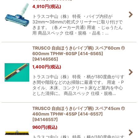
4,910
円
(税込)
トラスコ中山（株） 特長 ・パイプ内径が
32mm〜38mmの乾式クリーナーに取り付けで
きます。（各メーカー共通) 用途 ・じゅうたん
用 商品スペック 仕様・規格 ・品名：…
TRUSCO 自由ほうき(パイプ柄) スペア60cm 巾
600mm TPHW-60SP [414-6565]
[
94146565
]
1,400
円
(税込)
トラスコ中山（株） 特長 ・柄が180度曲がりす
き間や階段などのお掃除に最適です。 用途 ・P
タイル、木床、コンクリート床など屋内を中心
とした清掃に。 商品スペック 仕様・規格…
TRUSCO 自由ほうき(パイプ柄) スペア45cm 巾
460mm TPHW-45SP [414-6557]
[
94146557
]
960
円
(税込)
トラスコ中山（株） 特長 ・柄が180度曲がりす