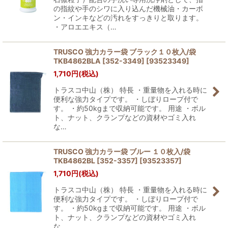
の指紋や手のシワに入り込んだ機械油・カーボ
ン・インキなどの汚れをすっきりと取ります。
・アロエエキス（…
TRUSCO 強力カラー袋 ブラック１０枚入/袋
TKB4862BLA [352-3349]
[
93523349
]
1,710
円
(税込)
トラスコ中山（株） 特長 ・重量物を入れる時に
便利な強力タイプです。 ・しぼりロープ付で
す。 ・約50kgまで収納可能です。 用途 ・ボル
ト、ナット、クランプなどの資材やゴミ入れ
な…
TRUSCO 強力カラー袋 ブルー １０枚入/袋
TKB4862BL [352-3357]
[
93523357
]
1,710
円
(税込)
トラスコ中山（株） 特長 ・重量物を入れる時に
便利な強力タイプです。 ・しぼりロープ付で
す。 ・約50kgまで収納可能です。 用途 ・ボル
ト、ナット、クランプなどの資材やゴミ入れ
な…