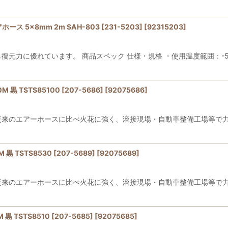
 5×8mm 2m SAH-803 [231-5203]
[
92315203
]
元力に優れています。 商品スペック 仕様・規格 ・使用温度範囲：-5〜6
 TSTS85100 [207-5686]
[
92075686
]
で従来のエアーホースに比べ火花に強く、溶接現場・自動車整備工場等で
 TSTS8530 [207-5689]
[
92075689
]
で従来のエアーホースに比べ火花に強く、溶接現場・自動車整備工場等で
TSTS8510 [207-5685]
[
92075685
]