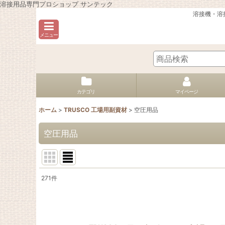
溶接用品専門プロショップ サンテック
溶接機・溶
メニュー
カテゴリ
マイページ
ホーム
>
TRUSCO 工場用副資材
>
空圧用品
空圧用品
271
件
表示数
:
並び順
: