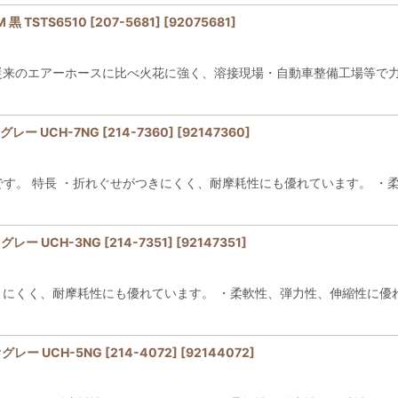
TSTS6510 [207-5681]
[
92075681
]
で従来のエアーホースに比べ火花に強く、溶接現場・自動車整備工場等で
ー UCH-7NG [214-7360]
[
92147360
]
です。 特長 ・折れぐせがつきにくく、耐摩耗性にも優れています。 ・
ー UCH-3NG [214-7351]
[
92147351
]
きにくく、耐摩耗性にも優れています。 ・柔軟性、弾力性、伸縮性に優
ー UCH-5NG [214-4072]
[
92144072
]