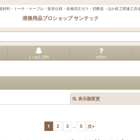
接材料・トーチ・ケーブル・延長仕様・各種高圧ガス・切断器・ほか鉄工関連工具
溶接用品プロショップ サンテック
よくあるご質問
お問合せ
表示順変更
1
2
3
...
5
次
»