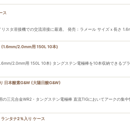
ケース
サイリスタ溶接機での交流溶接に最適。 発売：ラメール サイズｘ長さ 1.6mm x 1
6mm/2.0mm用 150L 10本)
6mm/2.0mm用 150L 10本) タングステン電極棒を10本収納でき
り 日本酸素G&W (大陽日酸G&W)
用の三元合金WR2・タングステン電極棒 直流TIGにおいてアークの集中
棒 ランタナ2％入り ケース