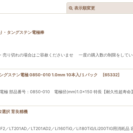
表示順変更
ヤ入り・タングステン電極棒
・売り切れの場合はご容赦くださいませ 一度の購入数の制限をしてい
絞り込む
グステン電極 0850-010 1.0mm 10本入/１パック
[
65332
]
電極 部品番号：0850-010 電極径(mm)1.0×150 特長【耐
3.2選択 育良精機
1F2／LT201AD／LT201AD2／Li160TiG／Li180TiG/Li200TIG