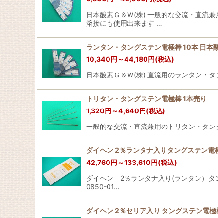
日本酸素Ｇ＆Ｗ(株) 一般的な交流・直流
溶接にも使用出来ます …
ランタン・タングステン電極棒 10本 日本酸
10,340
円
～44,180
円
(税込)
日本酸素Ｇ＆Ｗ(株) 直流用のランタン・
トリタン・タングステン電極棒 1本売り
1,320
円
～4,640
円
(税込)
一般的な交流・直流兼用のトリタン・タングステ
ダイヘン 2％ランタナ入りタングステン電極棒 0.5
42,760
円
～133,610
円
(税込)
ダイヘン 2％ランタナ入り(ランタン）タング
0850-01…
ダイヘン 2％セリア入り タングステン電極棒087