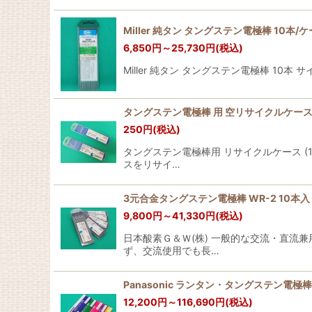
Miller 純タン タングステン電極棒 10本/
6,850
円
～25,730
円
(税込)
Miller 純タン タングステン電極棒 10本 
タングステン電極棒 用 空リサイクルケース (1.
250
円
(税込)
タングステン電極棒用 リサイクルケース (1.
スをリサイ…
3元合金タングステン電極棒 WR-2 10本入
9,800
円
～41,330
円
(税込)
日本酸素Ｇ＆Ｗ(株) 一般的な交流・直流兼
ず、交流使用でも長…
Panasonic ランタン・タングステン電極
12,200
円
～116,690
円
(税込)