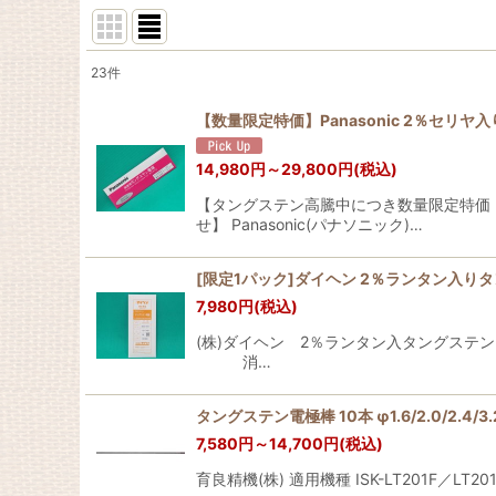
23
件
表示数
:
【数量限定特価】Panasonic 2％セリ
並び順
:
14,980
円
～29,800
円
(税込)
【タングステン高騰中につき数量限定特価
せ】 Panasonic(パナソニック)…
[限定1パック]ダイヘン 2％ランタン入りタン
7,980
円
(税込)
(株)ダイヘン 2％ランタン入タングステン
消…
タングステン電極棒 10本 φ1.6/2.0/2.4/
7,580
円
～14,700
円
(税込)
育良精機(株) 適用機種 ISK-LT201F／LT20