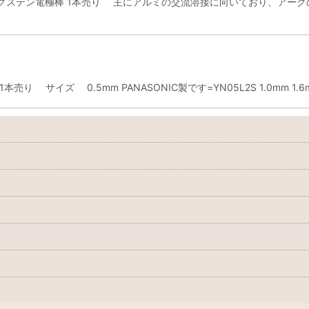
グステン電極棒 1本売り 主にアルミの交流溶接に向いており、アーク
イズ 0.5mm PANASONIC製です=YN05L2S 1.0mm 1.6mm