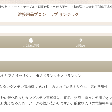
接材料・トーチ・ケーブル・延長仕様・各種高圧ガス・切断器・ほか鉄工関連工具
溶接用品プロショップ サンテック
よくあるご質問
お問合せ
●２％セリア入りセリタン ●２％ランタナ入りランタン
入りタングステン電極棒はその中に含まれているトリウム元素が放射性
以外の酸化物入りタングステン電極棒は、直流、交流 両方に使用でき
融し丸くなるため、アークの幅が広がりますが、酸化物入りの電極棒を