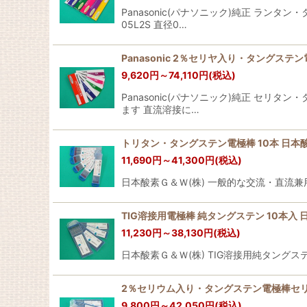
Panasonic(パナソニック)純正 ラン
05L2S 直径0…
Panasonic 2％セリヤ入り・タングステン
9,620
円
～74,110
円
(税込)
Panasonic(パナソニック)純正 セリ
ます 直流溶接に…
トリタン・タングステン電極棒 10本 日本酸
11,690
円
～41,300
円
(税込)
日本酸素Ｇ＆Ｗ(株) 一般的な交流・直流兼用
TIG溶接用電極棒 純タングステン 10本入 
11,230
円
～38,130
円
(税込)
日本酸素Ｇ＆Ｗ(株) TIG溶接用純タングステン電極
2％セリウム入り・タングステン電極棒セリタン
9,800
円
～42,050
円
(税込)