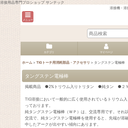
溶接用品専門プロショップ サンテック
溶接機・溶
メニュー
カテゴリ
マイページ
ホーム
>
TIGトーチ用消耗部品・アクセサリ
>
タングステン電極棒
タングステン電極棒
掲載商品 ●2%トリウム入りトリタン ●純タン 
TIG溶接において一般的に広く使用されているトリウム
っております。
純タングステン電極棒（ＷＰ）は、交流専用です。それ
交流で、純タングステン電極棒を使用すると、先端が溶
中したアークが出やすい傾向にあります。