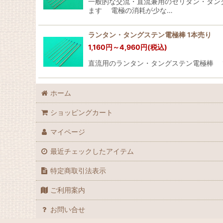
一般的な交流・直流兼用のセリタン・タン
ます 電極の消耗が少な…
ランタン・タングステン電極棒 1本売り
1,160
円
～4,960
円
(税込)
直流用のランタン・タングステン電極棒 1本売り サ
ホーム
ショッピングカート
マイページ
最近チェックしたアイテム
特定商取引法表示
ご利用案内
お問い合せ