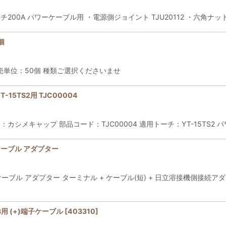
トーチ200A パワーケーブル用 ・電源側ジョイント TJU20112 ・六角ナット
絞り込む
個
売単位：50個 種類ご選択くださいませ
-15TS2用 TJC00004
 部品名：カシメキャップ 部品コード：TJC00004 適用トーチ：YT-15T
ーブル アダプター
ーブル アダプター ターミナル + ケーブル(短) + 日立溶接機側接続
BL3用 (+)端子ケーブル
[
403310
]