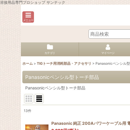
溶接用品専門プロショップ サンテック
メニュー
カテゴリ
マイページ
ホーム
>
TIGトーチ用消耗部品・アクセサリ
>
Panasonicペンシ
Panasonicペンシル型トーチ部品
Panasonicペンシル型トーチ部品
13
件
表示数
:
Panasonic 純正 200Aパワーケーブル