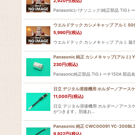
2,920
円
(税込)
並び順
:
Panasonic(パナソニック)純正部品 TIG
ウエルドテック カシメキャップ アルミ 50
5,990
円
(税込)
ウエルドテック カシメキャップ アルミ 販
Panasonic 純正 カシメキャップ(アルミ) YT
230
円
(税込)
Panasonic純正部品 TIGトーチ150A
日立 デジタル溶接機用 ホルダー／アースケ
11,000
円
(税込)
日立 デジタル溶接機用 ホルダー／アースケ
がつきます。別途お…
Panasonic 純正 CWC00091 YC-200
9,922
円
(税込)