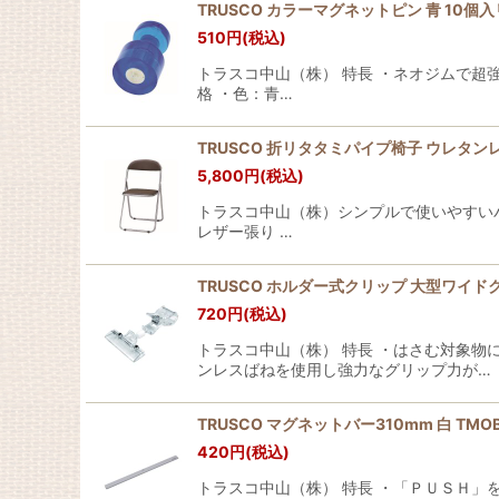
TRUSCO カラーマグネットピン 青 10個入リ T
510
円
(税込)
トラスコ中山（株） 特長 ・ネオジムで超
格 ・色：青…
TRUSCO 折リタタミパイプ椅子 ウレタンレザー
5,800
円
(税込)
トラスコ中山（株）シンプルで使いやすいパ
レザー張り …
TRUSCO ホルダー式クリップ 大型ワイドクリ
720
円
(税込)
トラスコ中山（株） 特長 ・はさむ対象
ンレスばねを使用し強力なグリップ力が…
TRUSCO マグネットバー310mm 白 TMOB-3
420
円
(税込)
トラスコ中山（株） 特長 ・「ＰＵＳＨ