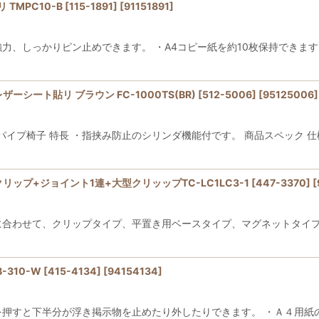
MPC10-B [115-1891]
[
91151891
]
強力、しっかりピン止めできます。 ・A4コピー紙を約10枚保持できます
シート貼リ ブラウン FC-1000TS(BR) [512-5006]
[
95125006
]
イプ椅子 特長 ・指挟み防止のシリンダ機能付です。 商品スペック 仕
ップ+ジョイント1連+大型クリッップTC-LC1LC3-1 [447-3370]
[
物に合わせて、クリップタイプ、平置き用ベースタイプ、マグネットタイ
10-W [415-4134]
[
94154134
]
」を押すと下半分が浮き掲示物を止めたり外したりできます。 ・Ａ４用