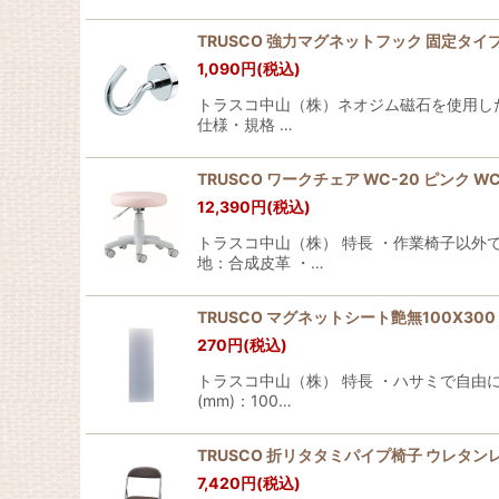
TRUSCO 強力マグネットフック 固定タイプ 36
1,090
円
(税込)
トラスコ中山（株）ネオジム磁石を使用した
仕様・規格 …
TRUSCO ワークチェア WC-20 ピンク WC-2
12,390
円
(税込)
トラスコ中山（株） 特長 ・作業椅子以外
地：合成皮革 ・…
TRUSCO マグネットシート艶無100X300 白
270
円
(税込)
トラスコ中山（株） 特長 ・ハサミで自由
(mm)：100…
TRUSCO 折リタタミパイプ椅子 ウレタンレザー
7,420
円
(税込)