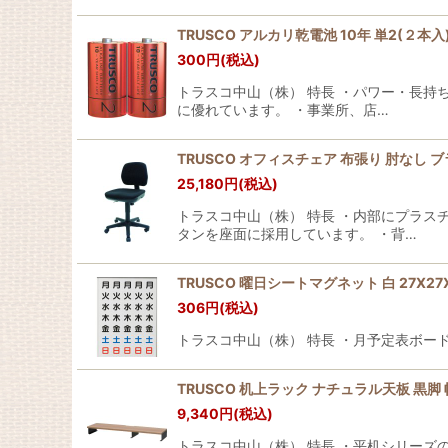
TRUSCO アルカリ乾電池 10年 単2(２本入) T
300
円
(税込)
トラスコ中山（株） 特長 ・パワー・長持
に優れています。 ・事業所、店…
TRUSCO オフィスチェア 布張り 肘なし ブラック
25,180
円
(税込)
トラスコ中山（株） 特長 ・内部にプラ
タンを座面に採用しています。 ・背…
TRUSCO 曜日シートマグネット 白 27X27X0.8
306
円
(税込)
トラスコ中山（株） 特長 ・月予定表ボードに
TRUSCO 机上ラック ナチュラル天板 黒脚 幅950
9,340
円
(税込)
トラスコ中山（株） 特長 ・平机シリーズ