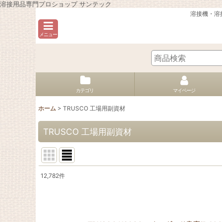
溶接用品専門プロショップ サンテック
溶接機・溶
メニュー
カテゴリ
マイページ
ホーム
>
TRUSCO 工場用副資材
TRUSCO 工場用副資材
12,782
件
サブカテゴリ
:
表示数
: