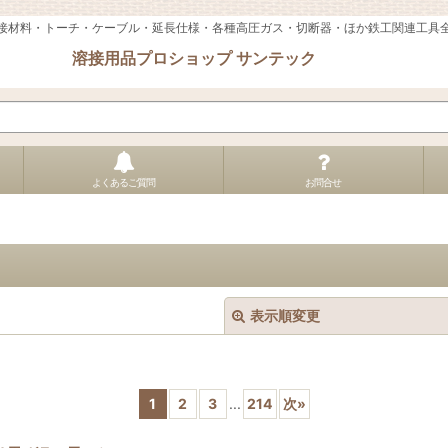
接材料・トーチ・ケーブル・延長仕様・各種高圧ガス・切断器・ほか鉄工関連工具
溶接用品プロショップ サンテック
よくあるご質問
お問合せ
表示順変更
1
2
3
...
214
次
»