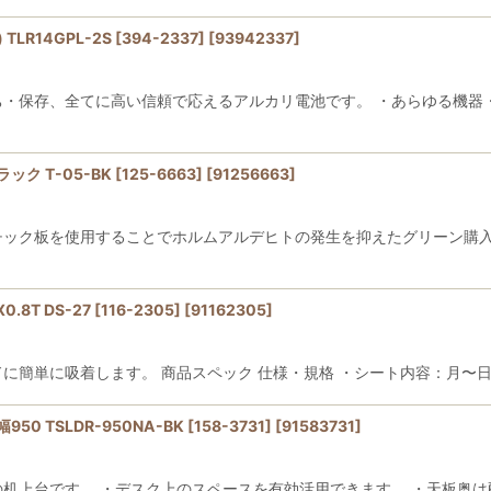
LR14GPL-2S [394-2337]
[
93942337
]
ち・保存、全てに高い信頼で応えるアルカリ電池です。 ・あらゆる機器
 T-05-BK [125-6663]
[
91256663
]
スチック板を使用することでホルムアルデヒトの発生を抑えたグリーン購
T DS-27 [116-2305]
[
91162305
]
簡単に吸着します。 商品スペック 仕様・規格 ・シート内容：月〜日各5片 ・
 TSLDR-950NA-BK [158-3731]
[
91583731
]
の机上台です。 ・デスク上のスペースを有効活用できます。 ・天板奥は