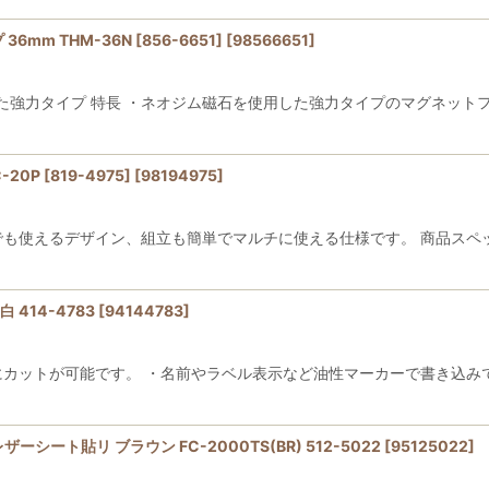
mm THM-36N [856-6651]
[
98566651
]
強力タイプ 特長 ・ネオジム磁石を使用した強力タイプのマグネットフ
0P [819-4975]
[
98194975
]
でも使えるデザイン、組立も簡単でマルチに使える仕様です。 商品スペッ
 414-4783
[
94144783
]
にカットが可能です。 ・名前やラベル表示など油性マーカーで書き込みで
シート貼リ ブラウン FC-2000TS(BR) 512-5022
[
95125022
]