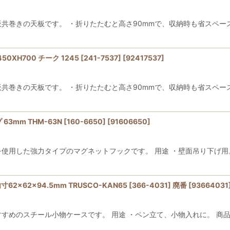
板共巻きの天板です。 ・折りたたむと高さ90mmで、収納時も省スペース
XH700 チーク 1245 [241-7537]
[
92417537
]
板共巻きの天板です。 ・折りたたむと高さ90mmで、収納時も省スペース
mm THM-63N [160-6650]
[
91606650
]
を使用した強力タイプのマグネットフックです。 用途 ・壁面吊り下げ用。
×62×94.5mm TRUSCO-KAN65 [366-4031] 廃番
[
93664031
すすめのスチール小物ケースです。 用途 ・ペン立て、小物入れに。 商