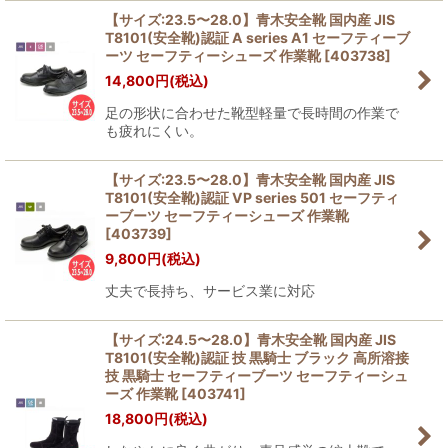
【サイズ:23.5〜28.0】青木安全靴 国内産 JIS
T8101(安全靴)認証 A series A1 セーフティーブ
ーツ セーフティーシューズ 作業靴
[
403738
]
14,800
円
(税込)
足の形状に合わせた靴型軽量で長時間の作業で
も疲れにくい。
【サイズ:23.5〜28.0】青木安全靴 国内産 JIS
T8101(安全靴)認証 VP series 501 セーフティ
ーブーツ セーフティーシューズ 作業靴
[
403739
]
9,800
円
(税込)
丈夫で長持ち、サービス業に対応
【サイズ:24.5〜28.0】青木安全靴 国内産 JIS
T8101(安全靴)認証 技 黒騎士 ブラック 高所溶接
技 黒騎士 セーフティーブーツ セーフティーシュ
ーズ 作業靴
[
403741
]
18,800
円
(税込)