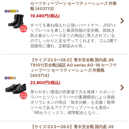
セーフティーブーツ セーフティーシューズ 作業
靴
[
403713
]
19,480
円
(税込)
すべてを兼ね揃えた心強いパートナー。JISのト
ップレベルを倉した最高性能の安全靴。踏抜き
防止板がシリーズ全ての商品に導入されている
のでしっかりと足を守ってくれます。ゴム2層で
屈曲性に優れ、足馴染みが良…
【サイズ:23.5〜28.0】青木安全靴 国内産 JIS
T8101(安全靴)認証 AG series AG-1B セーフテ
ィーブーツ セーフティーシューズ 作業靴
[
403714
]
22,800
円
(税込)
滑りやすい環境の作業場で力を発揮！スポンジ
ラバーとソリッドラバーの重層構造により発砲
ポリウレタンの弱点「加水分解」を克服！耐滑
ソールであるアクアグリップソールも進化+
「RBセラミックス」標準配合となり…
【サイズ:23.5〜28.0】青木安全靴 国内産 JIS