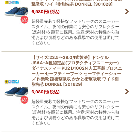
撃吸収 ワイド樹脂先芯 DONKEL
[
301628
]
6,980
円
(税込)
超軽量先芯で軽快なフットワークのスニーカー
スタイル。夜間の作業にも安心のリフレクター
(反射材)を踵部に採用。注意:素材の特性から熱
湯および切粉などのある職場での使用は避けて
ください。
【サイズ:23.5〜28.0/I式製法】ドンケル
JSAA-A種認定品(プロテクティブスニーカー)
ダイナスティー PU2 D1002N 人工革製プロスニ
ーカー セーフティーブーツ セーフティーシュー
ズ 作業靴 踵衝撃吸収 かかと衝撃吸収 ワイド樹
脂先芯 DONKEL
[
301629
]
6,980
円
(税込)
超軽量先芯で軽快なフットワークのスニーカー
スタイル。夜間の作業にも安心のリフレクター
(反射材)を踵部に採用。注意:素材の特性から熱
湯および切粉などのある職場での使用は避けて
ください。