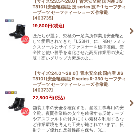
【サイズ:23.5〜28.0】青木安全靴 国内産 JIS
T8101(安全靴)認証 技 series 技 F-1 セーフティ
ーブーツ セーフティーシューズ 作業靴
[
403735
]
19,800
円
(税込)
匠たちが選ぶ、究極の一足高所作業用安全靴と
して愛用されてきた「L53H1」に、RBセラミッ
クスソールとサイドファスナーを標準装備。安
全性と使い勝手を進化させた高所作業用の決定
版！高いグリップ力素足のよ…
【サイズ:24.0〜28.0】青木安全靴 国内産 JIS
T8101(安全靴)認証 R series R-350 セーフティ
ーブーツ セーフティーシューズ 作業靴
[
403737
]
22,800
円
(税込)
舗装工事の安全を確保する。舗装工事専用の安
全靴。夜間作業時の安全を確保する反射テープ
やアスファルトの付きにくい素材を利用するな
ど作業環境を考えた工夫が施されています。反
射テープ優れた反射性能を保ち、光…