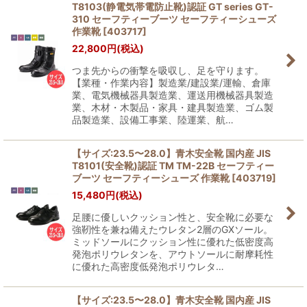
T8103(静電気帯電防止靴)認証 GT series GT-
310 セーフティーブーツ セーフティーシューズ
作業靴
[
403717
]
22,800
円
(税込)
つま先からの衝撃を吸収し、足を守ります。
【業種・作業内容】製造業/建設業/運輸、倉庫
業、電気機械器具製造業、運送用機械器具製造
業、木材・木製品・家具・建具製造業、ゴム製
品製造業、設備工事業、陸運業、航…
【サイズ:23.5〜28.0】青木安全靴 国内産 JIS
T8101(安全靴)認証 TM TM-22B セーフティー
ブーツ セーフティーシューズ 作業靴
[
403719
]
15,480
円
(税込)
足腰に優しいクッション性と、安全靴に必要な
強靭性を兼ね備えたウレタン2層のGXソール。
ミッドソールにクッション性に優れた低密度高
発泡ポリウレタンを、アウトソールに耐摩耗性
に優れた高密度低発泡ポリウレタ…
【サイズ:23.5〜28.0】青木安全靴 国内産 JIS