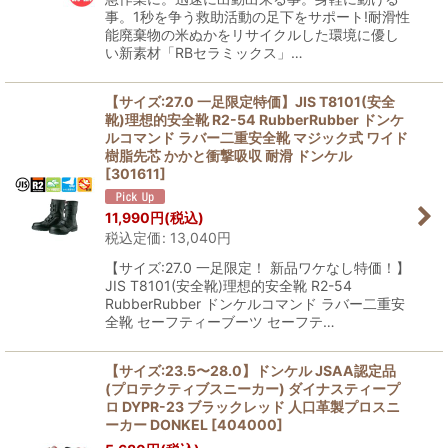
事。1秒を争う救助活動の足下をサポート!耐滑性
能廃棄物の米ぬかをリサイクルした環境に優し
い新素材「RBセラミックス」…
【サイズ:27.0 一足限定特価】JIS T8101(安全
靴)理想的安全靴 R2-54 RubberRubber ドンケ
ルコマンド ラバー二重安全靴 マジック式 ワイド
樹脂先芯 かかと衝撃吸収 耐滑 ドンケル
[
301611
]
11,990
円
(税込)
税込定価
:
13,040
円
【サイズ:27.0 一足限定！ 新品ワケなし特価！】
JIS T8101(安全靴)理想的安全靴 R2-54
RubberRubber ドンケルコマンド ラバー二重安
全靴 セーフティーブーツ セーフテ…
【サイズ:23.5〜28.0】ドンケル JSAA認定品
(プロテクティブスニーカー) ダイナスティープ
ロ DYPR-23 ブラックレッド 人口革製プロスニ
ーカー DONKEL
[
404000
]