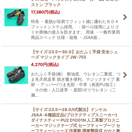
ストン ブラック
17,380
円
(税込)
特長 ・着脱が容易でフィット感に優れたＢＯＡ
フィットシステム採用。 ・袋ベロ採用によりゴ
ミや異物の侵入を防ぎます。 用途 ・一般作業用
商品スペック 仕様・規格 ・JSAA規…
【サイズ:23.5〜30.0】おたふく手袋 安全シュ
ーズ マジックタイプ JW-755
4,270
円
(税込)
おたふく手袋(株) 耐油底、ウレタン二重底、つ
ま先天然皮革 脱ぎ履き便利。マジックタイプ 素
材 ・アッパー/つま先部：牛革（表面PU加工）
その他：人口皮革 ・底部/ポリウレタン（二
層…
【サイズ:23.5〜28.0/I式製法】ドンケル
JSAA-A種認定品(プロテクティブスニーカー)
ダイナスティー PU2 D1001N 人工革製プロスニ
ーカー マジックテープ式 セーフティーブーツ セ
ーフティーシューズ 作業靴 踵衝撃吸収 かかと衝