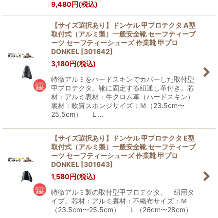
9,480
円
(税込)
【サイズ選択あり】ドンケル 甲プロテクタ A型
取付式（アルミ製）一般安全靴 セーフティーブ
ーツ セーフティーシューズ 作業靴 甲プロ
DONKEL
[
301642
]
3,180
円
(税込)
特徴アルミをハードスキンでカバーした取付型
甲プロテクタ。靴に固定する紐通し革付き。芯
材：アルミ表材：牛クロム革（ハードスキン）
裏材：軟質スポンジサイズ：Ｍ（23.5cm〜
25.5cm） Ｌ…
【サイズ選択あり】ドンケル 甲プロテクタ E型
取付式（アルミ製）一般安全靴 セーフティーブ
ーツ セーフティーシューズ 作業靴 甲プロ
DONKEL
[
301643
]
1,580
円
(税込)
特徴アルミ製の取付型甲プロテクタ。 紐用タ
イプ。芯材：アルミ裏材：不織布サイズ：Ｍ
（23.5cm〜25.5cm） Ｌ（26cm〜28cm）