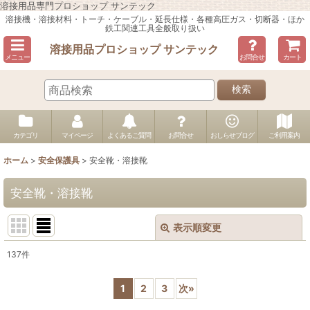
溶接用品専門プロショップ サンテック
溶接機・溶接材料・トーチ・ケーブル・延長仕様・各種高圧ガス・切断器・ほか
鉄工関連工具全般取り扱い
溶接用品プロショップ サンテック
メニュー
お問合せ
カート
検索
カテゴリ
マイページ
よくあるご質問
お問合せ
おしらせブログ
ご利用案内
ホーム
>
安全保護具
>
安全靴・溶接靴
安全靴・溶接靴
表示順変更
閉じる
137
件
表示数
:
1
2
3
次
»
並び順
: