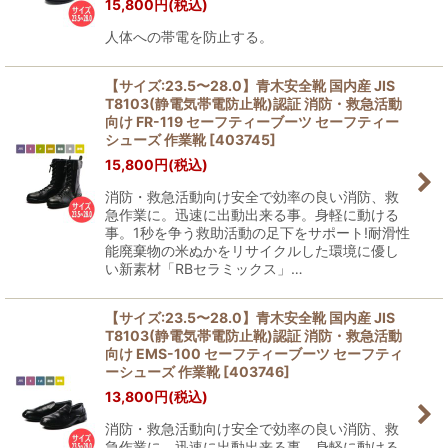
15,800
円
(税込)
人体への帯電を防止する。
【サイズ:23.5〜28.0】青木安全靴 国内産 JIS
T8103(静電気帯電防止靴)認証 消防・救急活動
向け FR-119 セーフティーブーツ セーフティー
シューズ 作業靴
[
403745
]
15,800
円
(税込)
消防・救急活動向け安全で効率の良い消防、救
急作業に。迅速に出動出来る事。身軽に動ける
事。1秒を争う救助活動の足下をサポート!耐滑性
能廃棄物の米ぬかをリサイクルした環境に優し
い新素材「RBセラミックス」…
【サイズ:23.5〜28.0】青木安全靴 国内産 JIS
T8103(静電気帯電防止靴)認証 消防・救急活動
向け EMS-100 セーフティーブーツ セーフティ
ーシューズ 作業靴
[
403746
]
13,800
円
(税込)
消防・救急活動向け安全で効率の良い消防、救
急作業に。迅速に出動出来る事。身軽に動ける