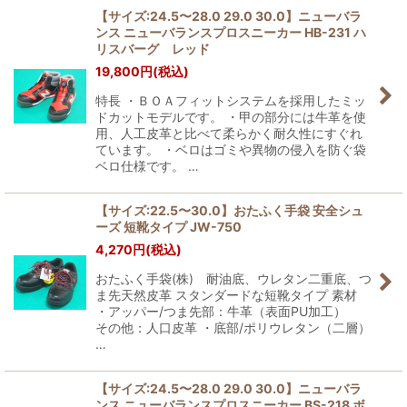
【サイズ:24.5〜28.0 29.0 30.0】ニューバラ
ンス ニューバランスプロスニーカー HB-231 ハ
絞り込む
リスバーグ レッド
19,800
円
(税込)
特長 ・ＢＯＡフィットシステムを採用したミッ
ドカットモデルです。 ・甲の部分には牛革を使
用、人工皮革と比べて柔らかく耐久性にすぐれ
ています。 ・ベロはゴミや異物の侵入を防ぐ袋
ベロ仕様です。 …
【サイズ:22.5〜30.0】おたふく手袋 安全シュ
ーズ 短靴タイプ JW-750
4,270
円
(税込)
おたふく手袋(株) 耐油底、ウレタン二重底、つ
ま先天然皮革 スタンダードな短靴タイプ 素材
・アッパー/つま先部：牛革（表面PU加工）
その他：人口皮革 ・底部/ポリウレタン（二層）
…
【サイズ:24.5〜28.0 29.0 30.0】ニューバラ
ンス ニューバランスプロスニーカー BS-218 ボ