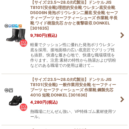
【サイズ:23.5〜28.0/I式製法】ドンケル JIS
T8101(安全靴)理想的安全靴 ウレタン底安全靴
D5006N 発泡ポリウレタン二層底 安全靴 セーフ
ティーブーツ セーフティーシューズ 作業靴 半長
靴 ワイド樹脂先芯 かかと衝撃吸収 DONKEL
[
301635
]
9,780
円
(税込)
軽量でクッション性に優れた発泡ポリウレタン
底を採用。接地面積の広い底意匠でグリップ性
も抜群。快適な履き心地で、快適な職場環境を
作ります。注意:素材の特性から熱湯および切粉
などのある職場での使用は避けて…
【サイズ:23.5〜28.0/I式製法】ドンケル JIS
T8101(安全靴) 一般作業用安全靴 セーフティー
ブーツ セーフティーシューズ 作業靴 鋼製先芯
401G 短靴 DONKEL
[
301636
]
4,280
円
(税込)
熱職場にだんぜん強い、VP特殊ゴム素材使用ツ
ール。