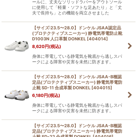
ールに、丈夫なソリッドラバーをアウトソール
に使用して「軽量・ソフトな足あたり」と「丈
夫で長持ち」との機能を両立させました
【サイズ:23.5〜28.0】ドンケル JSAA認定品
(プロテクティブスニーカー) 静電気帯電防止靴
D1003N 人口革製 DONKEL
[
404014
]
8,620
円
(税込)
身体に帯電している静電気を靴底から逃しスパ
ークによる障害や災害を未然に防ぎます。
【サイズ:23.5〜28.0】ドンケル JSAA-B種認
定品(プロテクティブスニーカー) 静電気帯電防
止靴 SD-11 合成革製 DONKEL
[
404015
]
6,180
円
(税込)
身体に帯電している静電気を靴底から逃しスパ
ークによる障害や災害を未然に防ぎます。
【サイズ:23.5〜28.0】ドンケル JSAA-B種認
定品(プロテクティブスニーカー) 静電気帯電防
止靴 SD-22 合成革製 DONKEL
[
404016
]