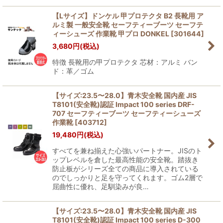
【Lサイズ】ドンケル 甲プロテクタ B2 長靴用 ア
ルミ製 一般安全靴 セーフティーブーツ セーフテ
ィーシューズ 作業靴 甲プロ DONKEL
[
301644
]
3,680
円
(税込)
特徴 長靴用の甲プロテクタ 芯材：アルミ バン
ド：革／ゴム
【サイズ:23.5〜28.0】青木安全靴 国内産 JIS
T8101(安全靴)認証 Impact 100 series DRF-
707 セーフティーブーツ セーフティーシューズ
作業靴
[
403712
]
19,480
円
(税込)
すべてを兼ね揃えた心強いパートナー。JISのト
ップレベルを倉した最高性能の安全靴。踏抜き
防止板がシリーズ全ての商品に導入されている
のでしっかりと足を守ってくれます。ゴム2層で
屈曲性に優れ、足馴染みが良…
【サイズ:23.5〜28.0】青木安全靴 国内産 JIS
T8101(安全靴)認証 Impact 100 series D-300