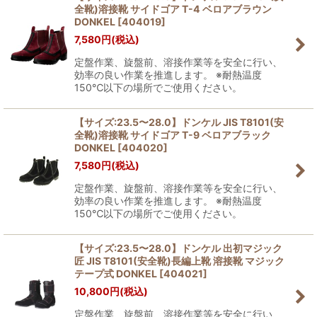
全靴)溶接靴 サイドゴア T-4 ベロアブラウン
DONKEL
[
404019
]
7,580
円
(税込)
定盤作業、旋盤前、溶接作業等を安全に行い、
効率の良い作業を推進します。 ※耐熱温度
150℃以下の場所でご使用ください。
【サイズ:23.5〜28.0】ドンケル JIS T8101(安
全靴)溶接靴 サイドゴア T-9 ベロアブラック
DONKEL
[
404020
]
7,580
円
(税込)
定盤作業、旋盤前、溶接作業等を安全に行い、
効率の良い作業を推進します。 ※耐熱温度
150℃以下の場所でご使用ください。
【サイズ:23.5〜28.0】ドンケル 出初マジック
匠 JIS T8101(安全靴)長編上靴 溶接靴 マジック
テープ式 DONKEL
[
404021
]
10,800
円
(税込)
定盤作業、旋盤前、溶接作業等を安全に行い、