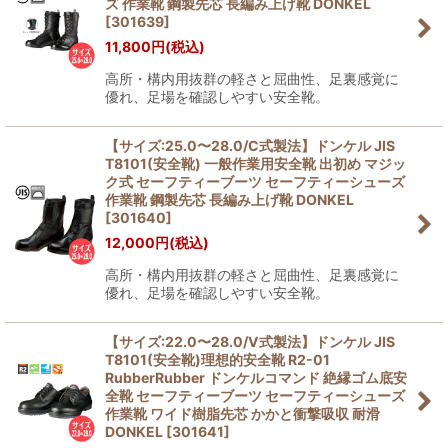
ズ 作業靴 鋼製先芯 長編み上げ靴 DONKEL
[
301639
]
11,800
円
(税込)
高所・構内用抜群の軽さと屈曲性、足裏感覚に
優れ、足場を確認しやすい安全靴。
【サイズ:25.0〜28.0/C式製法】ドンケル JIS
T8101(安全靴) 一般作業用安全靴 出初め マジッ
ク式 セーフティーブーツ セーフティーシューズ
作業靴 鋼製先芯 長編み上げ靴 DONKEL
[
301640
]
12,000
円
(税込)
高所・構内用抜群の軽さと屈曲性、足裏感覚に
優れ、足場を確認しやすい安全靴。
【サイズ:22.0〜28.0/V式製法】ドンケル JIS
T8101(安全靴)理想的安全靴 R2-01
RubberRubber ドンケルコマンド 絶縁ゴム底安
全靴 セーフティーブーツ セーフティーシューズ
作業靴 ワイド樹脂先芯 かかと衝撃吸収 耐滑
DONKEL
[
301641
]