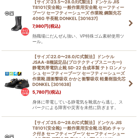
【サイズ:23.5〜28.0/I式製法】ドンケル JIS
T8101(安全靴) 一般作業用安全靴 セーフティー
ブーツ セーフティーシューズ 作業靴 鋼製先芯
406G 半長靴 DONKEL
[
301637
]
7,980
円
(税込)
熱職場にだんぜん強い、VP特殊ゴム素材使用ツ
ール。
【サイズ:22.0〜28.0/C式製法】ドンケル
JSAA-B種認定品(プロテクティブスニーカー)
静電気帯電防止靴 SD-22 合成革製 テトロンメッ
シュ セーフティーブーツ セーフティーシューズ
作業靴 踵衝撃吸収 かかと衝撃吸収 軽量樹脂先芯
DONKEL
[
301638
]
5,780
円
(税込)
身体に帯電している静電気を靴底から逃し、ス
パークによる障害や災害を未然に防ぎます。
【サイズ:25.0〜28.0/C式製法】ドンケル JIS
T8101(安全靴) 一般作業用安全靴 出初め チャッ
ク付き セーフティーブーツ セーフティーシュー