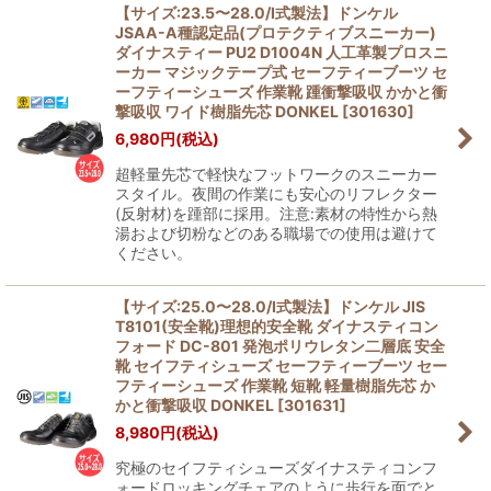
【サイズ:23.5〜28.0/I式製法】ドンケル
JSAA-A種認定品(プロテクティブスニーカー)
ダイナスティー PU2 D1004N 人工革製プロスニ
ーカー マジックテープ式 セーフティーブーツ セ
ーフティーシューズ 作業靴 踵衝撃吸収 かかと衝
撃吸収 ワイド樹脂先芯 DONKEL
[
301630
]
6,980
円
(税込)
超軽量先芯で軽快なフットワークのスニーカー
スタイル。夜間の作業にも安心のリフレクター
(反射材)を踵部に採用。注意:素材の特性から熱
湯および切粉などのある職場での使用は避けて
ください。
【サイズ:25.0〜28.0/I式製法】ドンケル JIS
T8101(安全靴)理想的安全靴 ダイナスティコン
フォード DC-801 発泡ポリウレタン二層底 安全
靴 セイフティシューズ セーフティーブーツ セー
フティーシューズ 作業靴 短靴 軽量樹脂先芯 か
かと衝撃吸収 DONKEL
[
301631
]
8,980
円
(税込)
究極のセイフティシューズダイナスティコンフ
ォードロッキングチェアのように歩行を面でと