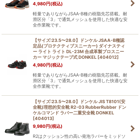
4,980
円
(税込)
軽量でありながらJSAA-B種の樹脂先芯搭載。耐
滑区分「3」で通気メッシュを使用した快適な安
全作業靴です。
【サイズ:23.5〜28.0】ドンケル JSAA-B種認
定品(プロテクティブスニーカー) ダイナスティ
ー ライト ライト DL-23M 合成革製プロスニー
カー マジックテープ式 DONKEL
[
404012
]
4,980
円
(税込)
軽量でありながらJSAA-B種の樹脂先芯搭載。耐
滑区分「3」で通気メッシュを使用した快適な安
全作業靴です。
【サイズ:23.5〜28.0】ドンケル JIS T8101(安
全靴)理想的安全靴 R2-03 RubberRubber ドン
ケルコマンド ラバー二重安全靴 DONKEL
[
404013
]
9,980
円
(税込)
R2はクッション性の高い発泡ラバーをミッドソ