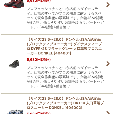
5,680
円
(税込)
プロフェッショナルという名前のダイナステ
ィ。仕様のすべてがプロの用途に耐えうるスペ
ックで安全作業靴の最高峰です。勿論JSAA認定
A種合格。傷つきやすい頭部を護るラバートゥガ
ード。JSAA認定A種合格ワ…
【サイズ:23.5〜28.0】ドンケル JSAA認定品
(プロテクティブスニーカー) ダイナスティープ
ロ DYPR-28 ブラックグレー 人口革製プロスニ
ーカー DONKEL
[
404001
]
5,680
円
(税込)
プロフェッショナルという名前のダイナステ
ィ。仕様のすべてがプロの用途に耐えうるスペ
ックで安全作業靴の最高峰です。勿論JSAA認定
A種合格。傷つきやすい頭部を護るラバートゥガ
ード。JSAA認定A種合格ワ…
【サイズ:23.5〜28.0】ドンケル JSAA認定品
(プロテクティブスニーカー) DA+14 人口革製プ
ロスニーカー DONKEL
[
404002
]
5,680
円
(税込)