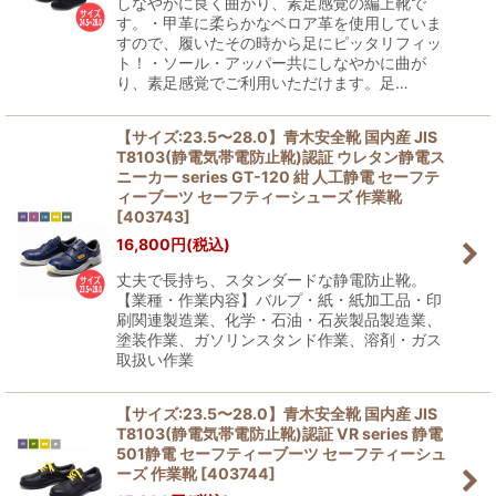
しなやかに良く曲がり、素足感覚の編上靴で
す。・甲革に柔らかなベロア革を使用していま
すので、履いたその時から足にピッタリフィッ
ト！・ソール・アッパー共にしなやかに曲が
り、素足感覚でご利用いただけます。足…
【サイズ:23.5〜28.0】青木安全靴 国内産 JIS
T8103(静電気帯電防止靴)認証 ウレタン静電ス
ニーカー series GT-120 紺 人工静電 セーフテ
ィーブーツ セーフティーシューズ 作業靴
[
403743
]
16,800
円
(税込)
丈夫で長持ち、スタンダードな静電防止靴。
【業種・作業内容】バルプ・紙・紙加工品・印
刷関連製造業、化学・石油・石炭製品製造業、
塗装作業、ガソリンスタンド作業、溶剤・ガス
取扱い作業
【サイズ:23.5〜28.0】青木安全靴 国内産 JIS
T8103(静電気帯電防止靴)認証 VR series 静電
501静電 セーフティーブーツ セーフティーシュ
ーズ 作業靴
[
403744
]