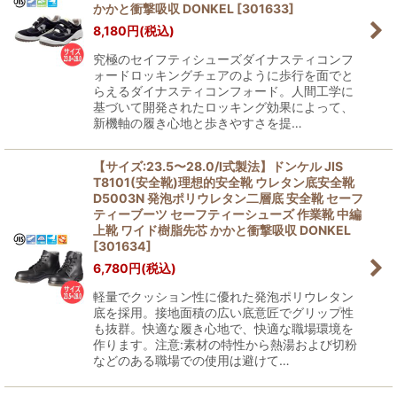
かかと衝撃吸収 DONKEL
[
301633
]
8,180
円
(税込)
究極のセイフティシューズダイナスティコンフ
ォードロッキングチェアのように歩行を面でと
らえるダイナスティコンフォード。人間工学に
基づいて開発されたロッキング効果によって、
新機軸の履き心地と歩きやすさを提…
【サイズ:23.5〜28.0/I式製法】ドンケル JIS
T8101(安全靴)理想的安全靴 ウレタン底安全靴
D5003N 発泡ポリウレタン二層底 安全靴 セーフ
ティーブーツ セーフティーシューズ 作業靴 中編
上靴 ワイド樹脂先芯 かかと衝撃吸収 DONKEL
[
301634
]
6,780
円
(税込)
軽量でクッション性に優れた発泡ポリウレタン
底を採用。接地面積の広い底意匠でグリップ性
も抜群。快適な履き心地で、快適な職場環境を
作ります。注意:素材の特性から熱湯および切粉
などのある職場での使用は避けて…