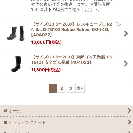
効率の良い作業を推進します。 ※耐熱温度
150℃以下の場所でご使用ください。
【サイズ:23.5〜28.0】 レスキュープロ R2 ドン
ケル JIS T8103 RubberRubber DONKEL
[
404022
]
16,800
円
(税込)
【サイズ:23.5〜28.0】東邦ゴム工業製 JIS
T8101 安全ゴム長靴
[
404023
]
11,800
円
(税込)
1
2
3
次
»
ホーム
ショッピングカート