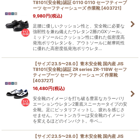
T8101(安全靴)認証 G110 G110 セーフティーブ
ーツ セーフティーシューズ 作業靴
[
403721
]
9,980
円
(税込)
足腰に優しいクッション性と、安全靴に必要な
強靭性を兼ね備えたウレタン2層のGXソール。
ミッドソールにクッション性に優れた低密度高
発泡ポリウレタンを、アウトソールに耐摩耗性
に優れた高密度低発泡ポリウレタ…
【サイズ:23.5〜28.0】青木安全靴 国内産 JIS
T8101(安全靴)認証 ZR series ZR-11BW セーフ
ティーブーツ セーフティーシューズ 作業靴
[
403727
]
16,480
円
(税込)
安全靴のイメージを打ち破る豊富なカラーバリ
エーションウレタン2重底スニーカータイプの安
全靴。足にピッタリフィットし、疲れを感じさ
せません。ツートンカラーは安全靴のイメージ
を変えるほどのインパクト。牛ベ…
【サイズ:23.5〜28.0】青木安全靴 国内産 JIS