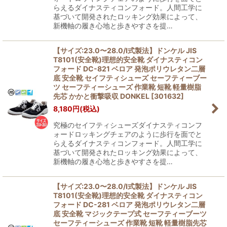
らえるダイナスティコンフォード。人間工学に
基づいて開発されたロッキング効果によって、
新機軸の履き心地と歩きやすさを提…
【サイズ:23.0〜28.0/I式製法】ドンケル JIS
T8101(安全靴)理想的安全靴 ダイナスティコン
フォード DC-821 ベロア 発泡ポリウレタン二層
底 安全靴 セイフティシューズ セーフティーブー
ツ セーフティーシューズ 作業靴 短靴 軽量樹脂
先芯 かかと衝撃吸収 DONKEL
[
301632
]
8,180
円
(税込)
究極のセイフティシューズダイナスティコンフ
ォードロッキングチェアのように歩行を面でと
らえるダイナスティコンフォード。人間工学に
基づいて開発されたロッキング効果によって、
新機軸の履き心地と歩きやすさを提…
【サイズ:23.0〜28.0/I式製法】ドンケル JIS
T8101(安全靴)理想的安全靴 ダイナスティコン
フォード DC-281 ベロア 発泡ポリウレタン二層
底 安全靴 マジックテープ式 セーフティーブーツ
セーフティーシューズ 作業靴 短靴 軽量樹脂先芯