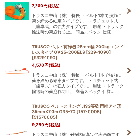
7,280
円
(税込)
トラスコ中山（株） 特長 ・ベルト1本で強力に
荷を締める結束タイプです。 ・ラチェット式
（歯車式）の強力タイプです。 用途 ・トラック
輸送時の荷崩れ防止。 商品スペック 仕様…
TRUSCO ベルト荷締機 25mm幅 200kg エンド
レスタイプ GV25-200ELS [329-1090]
[
93291090
]
4,570
円
(税込)
トラスコ中山（株） 特長 ・ベルト1本で強力に
荷を締める結束タイプです。 ・ラチェット式
（歯車式）の強力タイプです。 用途 ・トラック
輸送時の荷崩れ防止。 商品スペック 仕様…
TRUSCO ベルトスリング JIS3等級 両端アイ形
35mmX7.0m G35-70 [157-0005]
[
91570005
]
9,250
円
(税込)
トラスコ中山（株）※掲載写真は代表画像です