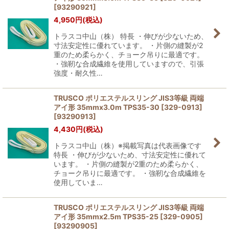
[
93290921
]
4,950
円
(税込)
トラスコ中山（株） 特長 ・伸びが少ないため、
寸法安定性に優れています。 ・片側の縫製が2
重のため柔らかく、チョーク吊りに最適です。
・強靭な合成繊維を使用していますので、引張
強度・耐久性…
TRUSCO ポリエステルスリング JIS3等級 両端
アイ形 35mmx3.0m TPS35-30 [329-0913]
[
93290913
]
4,430
円
(税込)
トラスコ中山（株）※掲載写真は代表画像です
特長 ・伸びが少ないため、寸法安定性に優れて
います。 ・片側の縫製が2重のため柔らかく、
チョーク吊りに最適です。 ・強靭な合成繊維を
使用していま…
TRUSCO ポリエステルスリング JIS3等級 両端
アイ形 35mmx2.5m TPS35-25 [329-0905]
[
93290905
]