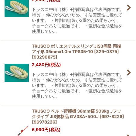
トラスコ中山（株）※掲載写真は代表画像です。
特長 ・伸びが少ないため、寸法安定性に優れて
います。 ・片側の縫製が2重のため柔らかく、
チョーク吊りに最適です。 ・強靭な合成繊維を
使用してい…
TRUSCO ポリエステルスリング JIS3等級 両端
アイ形 35mmx1.0m TPS35-10 [329-0875]
[
93290875
]
2,480
円
(税込)
トラスコ中山（株）※掲載写真は代表画像です。
特長 ・伸びが少ないため、寸法安定性に優れて
います。 ・片側の縫製が2重のため柔らかく、
チョーク吊りに最適です。 ・強靭な合成繊維を
使用してい…
TRUSCO ベルト荷締機 38mm幅 509kg Jフッ
クタイプ JIS規格品 GV38A-500J [697-8226]
[
96978226
]
6,990
円
(税込)