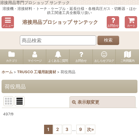
溶接用品専門プロショップ サンテック
溶接機・溶接材料・トーチ・ケーブル・延長仕様・各種高圧ガス・切断器・ほか
鉄工関連工具全般取り扱い
溶接用品プロショップ サンテック
メニュー
お問合せ
カート
検索
カテゴリ
マイページ
よくあるご質問
お問合せ
おしらせブログ
ご利用案内
ホーム
>
TRUSCO 工場用副資材
>
荷役用品
荷役用品
表示順変更
閉じる
497
件
表示数
:
1
2
3
...
9
次
»
並び順
: