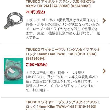
TRUSCO アイボルト ステンレス製 Φ2X穴径
8XM2 TIB-2M [274-8959]
[
92748959
]
710
円
(税込)
トラスコ中山（株）※掲載写真は代表画像です。
特長 ・ボルトの頭部がリング状になっているの
で、ロープ・鎖・ワイヤなどを通して使用でき
ます。 用途 ・機械器具類の吊り上げなど、一般
の荷役…
TRUSCO ワイヤロープスリング Aタイプ アルミ
ロック 14mmX6m TWAL-14S6 [819-1694]
[
98191694
]
7,190
円
(税込)
トラスコ中山（株） 特長 ・「JIS規格
(JISB8817)」及び「クレーン等安全規則第219
条」の規定に則り加工をしている商品です。 ・
特殊スリーブにてプレス加工をしていますの
で、加工端末…
TRUSCO ワイヤロープスリング Aタイプ アルミ
ロック 14mmX5m TWAL-14S5 [819-1693]