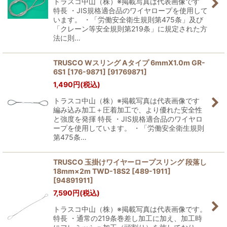
トラスコ中山（株）※掲載写真は代表画像です
特長 ・JIS規格適合品のワイヤロープを使用して
います。 ・「労働安全衛生規則第475条」及び
「クレーン等安全規則第219条」に規定された方
法に則…
TRUSCO Wスリング Aタイプ 6mmX1.0m GR-
6S1 [176-9871]
[
91769871
]
1,490
円
(税込)
トラスコ中山（株）※掲載写真は代表画像です
編み込み加工＋圧着加工で、より優れた安全性
と強度を発揮 特長 ・JIS規格適合品のワイヤロ
ープを使用しています。 ・「労働安全衛生規則
第475条…
TRUSCO 玉掛けワイヤーロープスリング 段落し
18mm×2m TWD-18S2 [489-1911]
[
94891911
]
7,590
円
(税込)
トラスコ中山（株）※掲載写真は代表画像です。
特長 ・通常の219条巻差し加工に加え、加工時