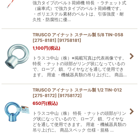
強力タイプのベルト荷締機 特長 ・ラチェット式
（歯車式）で強力タイプのベルト荷締機です。
・ポリエステル素材のベルトは、引張強度・耐
久性・防腐性に優…
TRUSCO アイナット スチール製 5/8 TIN-058
[275-8181]
[
91758181
]
1,100
円
(税込)
トラスコ中山（株）※掲載写真は代表画像です。
特長 ・ナットの頭部がリング状になっているの
で、ロープ、鎖、ワイヤなどを通して使用でき
ます。 用途 ・機械器具類の吊り上げに。 商品…
TRUSCO アイナット スチール製 1/2 TIN-012
[275-8172]
[
91758172
]
650
円
(税込)
トラスコ中山（株） 特長 ・ナットの頭部がリン
グ状になっているので、ロープ、鎖、ワイヤな
どを通して使用できます。 用途 ・機械器具類の
吊り上げに。 商品スペック 仕様・規格 …