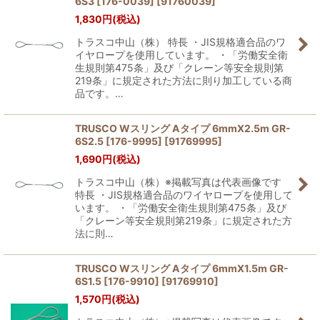
6S3 [176-0039]
[
91760039
]
1,830
円
(税込)
トラスコ中山（株） 特長 ・JIS規格適合品のワ
イヤロープを使用しています。 ・「労働安全衛
生規則第475条」及び「クレーン等安全規則第
219条」に規定された方法に則り加工している商
品です。…
TRUSCO Wスリング Aタイプ 6mmX2.5m GR-
6S2.5 [176-9995]
[
91769995
]
1,690
円
(税込)
トラスコ中山（株）※掲載写真は代表画像です
特長 ・JIS規格適合品のワイヤロープを使用して
います。 ・「労働安全衛生規則第475条」及び
「クレーン等安全規則第219条」に規定された方
法に則…
TRUSCO Wスリング Aタイプ 6mmX1.5m GR-
6S1.5 [176-9910]
[
91769910
]
1,570
円
(税込)