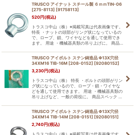
TRUSCO アイナット スチール製 ６ｍｍTIN-06
[275-8113]
[
91758113
]
520
円
(税込)
トラスコ中山（株）※掲載写真は代表画像です。
特長 ・ナットの頭部がリング状になっているの
で、ロープ、鎖、ワイヤなどを通して使用でき
ます。 用途 ・機械器具類の吊り上げに。 商品…
TRUSCO アイボルト ステン鋳造品 Φ13X穴径
34XM16 TIB-16M [208-0152]
[
92080152
]
3,230
円
(税込)
トラスコ中山（株） 特長 ・ボルトの頭部がリン
グ状になっているので、ロープ・鎖・ワイヤな
どを通して使用できます。 用途 ・機械器具類の
吊り上げなど、一般の荷役に。 商品スペック …
TRUSCO アイボルト ステン鋳造品 Φ13X穴径
34XM14 TIB-14M [208-0151]
[
92080151
]
2,740
円
(税込)
トラスコ中山（株）※掲載写真は代表画像です。