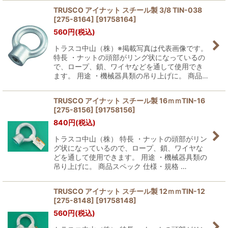
TRUSCO アイナット スチール製 3/8 TIN-038
[275-8164]
[
91758164
]
560
円
(税込)
トラスコ中山（株）※掲載写真は代表画像です。
特長 ・ナットの頭部がリング状になっているの
で、ロープ、鎖、ワイヤなどを通して使用でき
ます。 用途 ・機械器具類の吊り上げに。 商品…
TRUSCO アイナット スチール製 16ｍｍTIN-16
[275-8156]
[
91758156
]
840
円
(税込)
トラスコ中山（株） 特長 ・ナットの頭部がリン
グ状になっているので、ロープ、鎖、ワイヤな
どを通して使用できます。 用途 ・機械器具類の
吊り上げに。 商品スペック 仕様・規格 …
TRUSCO アイナット スチール製 12ｍｍTIN-12
[275-8148]
[
91758148
]
560
円
(税込)