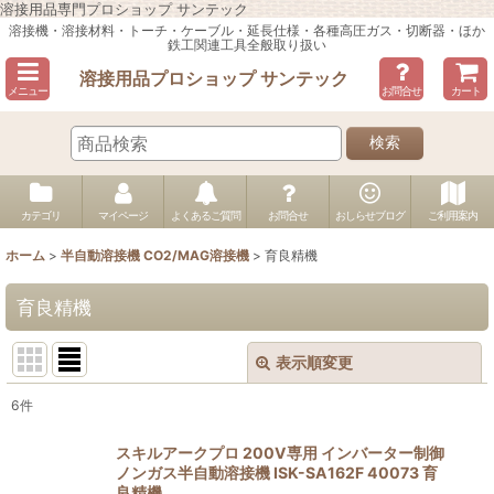
溶接用品専門プロショップ サンテック
溶接機・溶接材料・トーチ・ケーブル・延長仕様・各種高圧ガス・切断器・ほか
鉄工関連工具全般取り扱い
溶接用品プロショップ サンテック
メニュー
お問合せ
カート
検索
カテゴリ
マイページ
よくあるご質問
お問合せ
おしらせブログ
ご利用案内
ホーム
>
半自動溶接機 CO2/MAG溶接機
>
育良精機
育良精機
表示順変更
閉じる
6
件
表示数
:
スキルアークプロ 200V専用 インバーター制御
ノンガス半自動溶接機 ISK-SA162F 40073 育
並び順
:
良精機