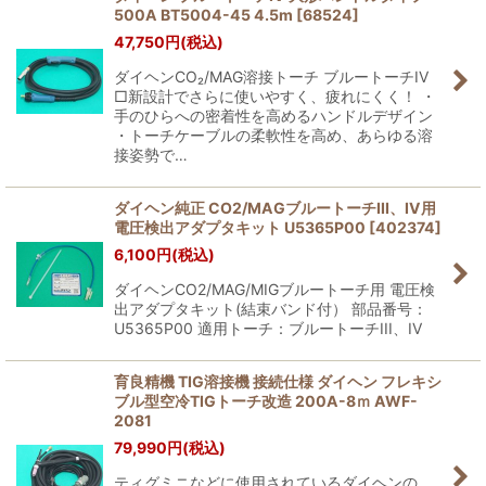
500A BT5004-45 4.5m
[
68524
]
47,750
円
(税込)
ダイヘンCO₂/MAG溶接トーチ ブルートーチIV
□新設計でさらに使いやすく、疲れにくく！ ・
手のひらへの密着性を高めるハンドルデザイン
・トーチケーブルの柔軟性を高め、あらゆる溶
接姿勢で…
ダイヘン純正 CO2/MAGブルートーチIII、IV用
電圧検出アダプタキット U5365P00
[
402374
]
6,100
円
(税込)
ダイヘンCO2/MAG/MIGブルートーチ用 電圧検
出アダプタキット(結束バンド付） 部品番号：
U5365P00 適用トーチ：ブルートーチIII、IV
育良精機 TIG溶接機 接続仕様 ダイヘン フレキシ
ブル型空冷TIGトーチ改造 200A-8ｍ AWF-
2081
79,990
円
(税込)
ティグミニなどに使用されているダイヘンの