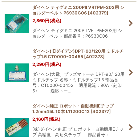
ダイヘン ティグミニ 200PII VRTPM-202用 シ
ョルダーベルト P6930G06
[
402379
]
2,860
円
(税込)
ダイヘン ティグミニ 200PII VRTPM-202用 シ
ョルダーベルト 部品番号：P6930G06
ダイヘン(旧ダイデン)DPT-90/120用 ミドルチ
ップ1.5 CT0000-00455
[
402378
]
2,290
円
(税込)
ダイヘン(大電）プラズマトーチ DPT-90/120用
ミドルチップ 名称：ミドルチップ1.5 部品番
号：CT0000-00452 適用電流：90A〈刻印
5〉 適応トー…
ダイヘン純正 ロボット・自動機用Eチップ
1.2mm45L 10本 L11200C12
[
402377
]
2,160
円
(税込)
(株)ダイヘン 純正 ブ ロボット・自動機用Eチッ
プ 高精度、高耐久チップ 部品番号：