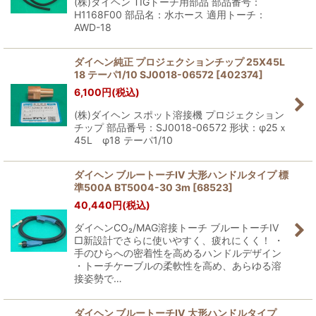
(株)ダイヘン TIGトーチ用部品 部品番号：
H1168F00 部品名：水ホース 適用トーチ：
AWD-18
ダイヘン純正 プロジェクションチップ 25X45L
18 テーパ1/10 SJ0018-06572
[
402374
]
6,100
円
(税込)
(株)ダイヘン スポット溶接機 プロジェクション
チップ 部品番号：SJ0018-06572 形状：φ25ｘ
45L φ18 テーパ1/10
ダイヘン ブルートーチIV 大形ハンドルタイプ 標
準500A BT5004-30 3m
[
68523
]
40,440
円
(税込)
ダイヘンCO₂/MAG溶接トーチ ブルートーチIV
□新設計でさらに使いやすく、疲れにくく！ ・
手のひらへの密着性を高めるハンドルデザイン
・トーチケーブルの柔軟性を高め、あらゆる溶
接姿勢で…
ダイヘン ブルートーチIV 大形ハンドルタイプ