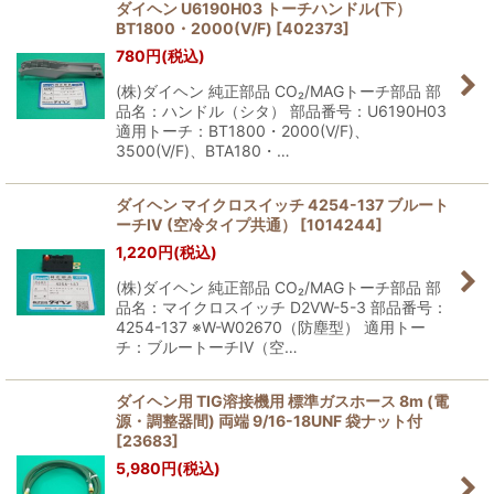
ダイヘン U6190H03 トーチハンドル(下）
BT1800・2000(V/F)
[
402373
]
780
円
(税込)
(株)ダイヘン 純正部品 CO₂/MAGトーチ部品 部
品名：ハンドル（シタ） 部品番号：U6190H03
適用トーチ：BT1800・2000(V/F)、
3500(V/F)、BTA180・…
ダイヘン マイクロスイッチ 4254-137 ブルート
ーチIV (空冷タイプ共通）
[
1014244
]
1,220
円
(税込)
(株)ダイヘン 純正部品 CO₂/MAGトーチ部品 部
品名：マイクロスイッチ D2VW-5-3 部品番号：
4254-137 ※W-W02670（防塵型） 適用トー
チ：ブルートーチIV（空…
ダイヘン用 TIG溶接機用 標準ガスホース 8m (電
源・調整器間) 両端 9/16-18UNF 袋ナット付
[
23683
]
5,980
円
(税込)