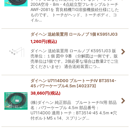
200A空冷・8m・4点組立型フレキシブルトーチ
AWF-2081を 育良精機TIG溶接機接続仕様にした
ものです。 トーチがヘッド、トーチボディ、コ
イル…
ダイヘン 送給装置用 ロールノブ 1個 K5951J03
1,260
円
(税込)
ダイヘン 送給装置用 ロールノブ K5951J03 販
売単位：１個 図中 9番 （分解図は一例です。販
売単位は1個です。2個必要な場合は数量2でご注
文くださいませ） 適合送給装置につ…
ダイヘン U7114D00 ブルートーチIV BT3514-
45 パワーケーブル4.5m
[
402373
]
38,660
円
(税込)
(株)ダイヘン 純正部品 ブルートーチIV用 部品
名：パワーケーブル 4.5m 部品番号：
U7114D00 適用トーチ：BT3514-45 4.5m ※穴
付ボルトM5ｘ14、スプリング…