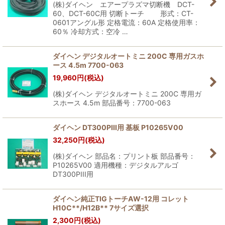
(株)ダイヘン エアープラズマ切断機 DCT-
60、DCT-60C用 切断トーチ 形式：CT-
0601アングル形 定格電流：60A 定格使用率：
60％ 冷却方式：空冷 …
ダイヘン デジタルオートミニ 200C 専用ガスホ
ース 4.5m 7700-063
19,960
円
(税込)
(株)ダイヘン デジタルオートミニ 200C 専用ガ
スホース 4.5m 部品番号：7700-063
ダイヘン DT300PIII用 基板 P10265V00
32,250
円
(税込)
(株)ダイヘン 部品名：プリント板 部品番号：
P10265V00 適用機種：デジタルアルゴ
DT300PIII用
ダイヘン純正TIGトーチAW-12用 コレット
H10C**/H12B** 7サイズ選択
2,300
円
(税込)