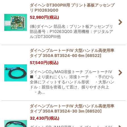
ダイヘン DT300PIII用 プリント基板アッセンブ
リ P10263Q00
絞り込む
52,980
円
(税込)
(株)ダイヘン 部品名：プリント板アッセンブリ
部品番号：P10263Q00 適用機種：デジタルア
ルゴDT300PIII他
ダイヘンブルートーチIV 大型ハンドル高使用率
タイプ 350A BT3524-60 6m
[
68522
]
57,540
円
(税込)
ダイヘンCO₂/MAG溶接トーチ ブルートーチIV
■「より疲れにくい」溶接トーチ ・手のひら
全体にフィットするハンドル形状 ・大形ハン
ドル：親指を密着して置け、握りやすさ向上
・あ…
ダイヘンブルートーチIV 大型ハンドル高使用率
タイプ 350A BT3524-30 3m
[
68520
]
32,430
円
(税込)