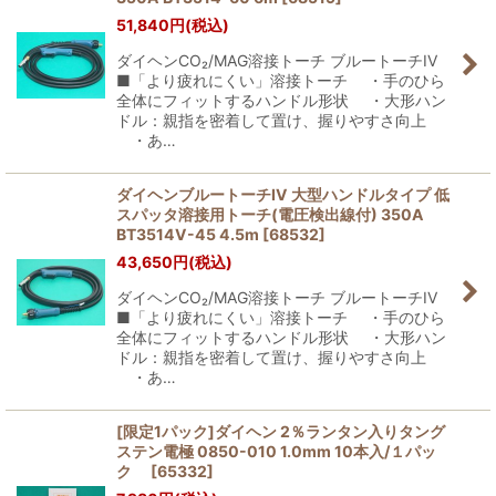
51,840
円
(税込)
ダイヘンCO₂/MAG溶接トーチ ブルートーチIV
■「より疲れにくい」溶接トーチ ・手のひら
全体にフィットするハンドル形状 ・大形ハン
ドル：親指を密着して置け、握りやすさ向上
・あ…
ダイヘンブルートーチIV 大型ハンドルタイプ 低
スパッタ溶接用トーチ(電圧検出線付) 350A
BT3514V-45 4.5m
[
68532
]
43,650
円
(税込)
ダイヘンCO₂/MAG溶接トーチ ブルートーチIV
■「より疲れにくい」溶接トーチ ・手のひら
全体にフィットするハンドル形状 ・大形ハン
ドル：親指を密着して置け、握りやすさ向上
・あ…
[限定1パック]ダイヘン 2％ランタン入りタング
ステン電極 0850-010 1.0mm 10本入/１パッ
ク
[
65332
]