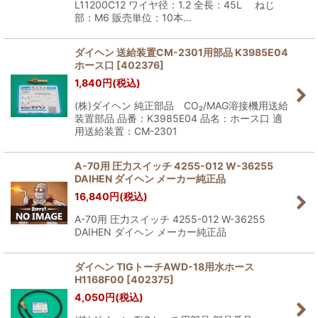
L11200C12 ワイヤ径：1.2 全長：45L ねじ
部：M6 販売単位：10本…
ダイヘン 送給装置CM-2301用部品 K3985E04
ホース口
[
402376
]
1,840
円
(税込)
(株)ダイヘン 純正部品 CO₂/MAG溶接機用送給
装置部品 品番：K3985E04 品名：ホース口 適
用送給装置：CM-2301
A-70用 圧力スイッチ 4255-012 W-36255
DAIHEN ダイヘン メーカー純正品
16,840
円
(税込)
A-70用 圧力スイッチ 4255-012 W-36255
DAIHEN ダイヘン メーカー純正品
ダイヘン TIGトーチAWD-18用水ホース
H1168F00
[
402375
]
4,050
円
(税込)