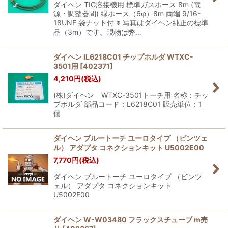
ダイヘン TIG溶接機用 標準ガスホース 8m (電
源・調整器間) 緑ホース（6φ）8m 両端 9/16-
18UNF 袋ナット付 ※ 写真はダイヘン純正の標準
品（3m）です。現物は弊…
ダイヘン lL6218C01 チップホルダ WTXC-
3501用
[
402371
]
4,210
円
(税込)
(株)ダイヘン WTXC-3501トーチ用 名称：チッ
プホルダ 部品コード：L6218C01 販売単位：1
個
ダイヘン ブルートーチ ユーロタイプ （ビンツェ
ル） アダプタ コネクションキット U5002E00
7,770
円
(税込)
ダイヘン ブルートーチ ユーロタイプ （ビンツ
ェル） アダプタ コネクションキット
U5002E00
ダイヘン W-W03480 フラックスチューブ m売