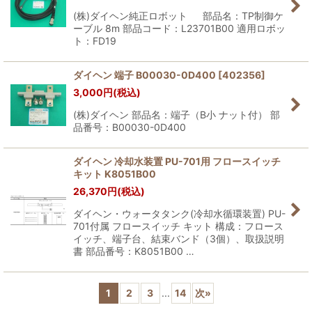
(株)ダイヘン純正ロボット 部品名：TP制御ケ
ーブル 8m 部品コード：L23701B00 適用ロボッ
ト：FD19
ダイヘン 端子 B00030-0D400
[
402356
]
3,000
円
(税込)
(株)ダイヘン 部品名：端子（B小 ナット付） 部
品番号：B00030-0D400
ダイヘン 冷却水装置 PU-701用 フロースイッチ
キット K8051B00
26,370
円
(税込)
ダイヘン・ウォータタンク(冷却水循環装置) PU-
701付属 フロースイッチ キット 構成：フロース
イッチ、端子台、結束バンド（3個）、取扱説明
書 部品番号：K8051B00 …
1
2
3
...
14
次
»