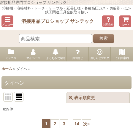
溶接用品専門プロショップ サンテック
溶接機・溶接材料・トーチ・ケーブル・延長仕様・各種高圧ガス・切断器・ほか
鉄工関連工具全般取り扱い
溶接用品プロショップ サンテック
メニュー
お問合せ
カート
検索
カテゴリ
マイページ
よくあるご質問
お問合せ
おしらせブログ
ご利用案内
ホーム
>
ダイヘン
ダイヘン
表示順変更
閉じる
829
件
表示数
:
1
2
3
...
14
次
»
並び順
: