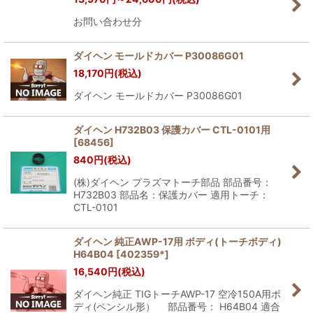
お問い合わせ分
ダイヘン モールドカバー P30086G01
18,170
円
(税込)
ダイヘン モールドカバー P30086G01
ダイヘン H732B03 保護カバー CTL-0101用
[
68456
]
840
円
(税込)
(株)ダイヘン プラズマトーチ部品 部品番号：
H732B03 部品名：保護カバー 適用トーチ：
CTL-0101
ダイヘン 純正AWP-17用 ボディ(トーチボディ)
H64B04
[
402359*
]
16,540
円
(税込)
ダイヘン純正 TIGトーチAWP-17 空冷150A用ボ
ディ(ペンシル形） 部品番号： H64B04 適合