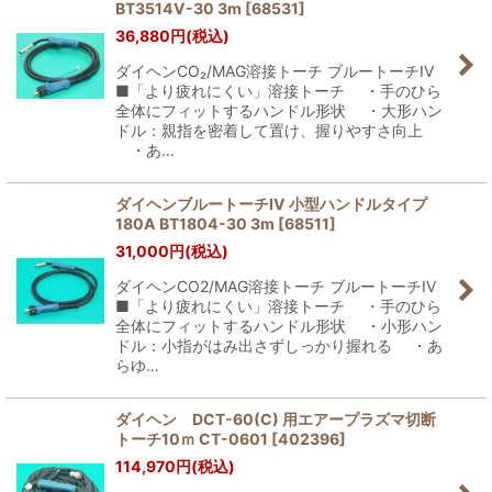
BT3514V-30 3m
[
68531
]
36,880
円
(税込)
ダイヘンCO₂/MAG溶接トーチ ブルートーチIV
■「より疲れにくい」溶接トーチ ・手のひら
全体にフィットするハンドル形状 ・大形ハン
ドル：親指を密着して置け、握りやすさ向上
・あ…
ダイヘンブルートーチIV 小型ハンドルタイプ
180A BT1804-30 3m
[
68511
]
31,000
円
(税込)
ダイヘンCO2/MAG溶接トーチ ブルートーチIV
■「より疲れにくい」溶接トーチ ・手のひら
全体にフィットするハンドル形状 ・小形ハン
ドル：小指がはみ出さずしっかり握れる ・あ
らゆ…
ダイヘン DCT-60(C) 用エアープラズマ切断
トーチ10ｍ CT-0601
[
402396
]
114,970
円
(税込)