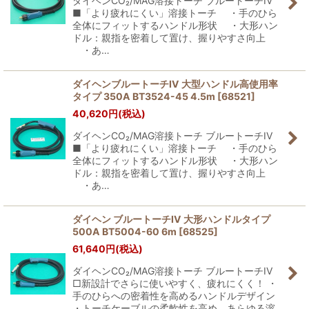
ダイヘンCO₂/MAG溶接トーチ ブルートーチIV
■「より疲れにくい」溶接トーチ ・手のひら
全体にフィットするハンドル形状 ・大形ハン
ドル：親指を密着して置け、握りやすさ向上
・あ…
ダイヘンブルートーチIV 大型ハンドル高使用率
タイプ 350A BT3524-45 4.5m
[
68521
]
40,620
円
(税込)
ダイヘンCO₂/MAG溶接トーチ ブルートーチIV
■「より疲れにくい」溶接トーチ ・手のひら
全体にフィットするハンドル形状 ・大形ハン
ドル：親指を密着して置け、握りやすさ向上
・あ…
ダイヘン ブルートーチIV 大形ハンドルタイプ
500A BT5004-60 6m
[
68525
]
61,640
円
(税込)
ダイヘンCO₂/MAG溶接トーチ ブルートーチIV
□新設計でさらに使いやすく、疲れにくく！ ・
手のひらへの密着性を高めるハンドルデザイン
・トーチケーブルの柔軟性を高め、あらゆる溶