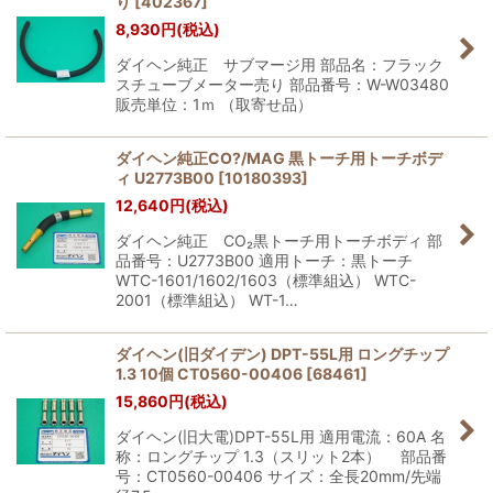
り
[
402367
]
8,930
円
(税込)
ダイヘン純正 サブマージ用 部品名：フラック
スチューブメーター売り 部品番号：W-W03480
販売単位：1ｍ （取寄せ品）
ダイヘン純正CO?/MAG 黒トーチ用トーチボデ
ィ U2773B00
[
10180393
]
12,640
円
(税込)
ダイヘン純正 CO₂黒トーチ用トーチボディ 部
品番号：U2773B00 適用トーチ：黒トーチ
WTC-1601/1602/1603（標準組込） WTC-
2001（標準組込） WT-1…
ダイヘン(旧ダイデン) DPT-55L用 ロングチップ
1.3 10個 CT0560-00406
[
68461
]
15,860
円
(税込)
ダイヘン(旧大電)DPT-55L用 適用電流：60A 名
称：ロングチップ 1.3（スリット2本） 部品番
号：CT0560-00406 サイズ：全長20mm/先端