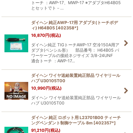
トーチ ：AWP-17、MWP-17 ※アダプタH64B05
とセットでト－…
ダイヘン 純正AWP-17用 アダプタ(トーチボデ
ィ) H64B05
[
402358*
]
16,870
円
(税込)
ダイヘン純正 TIGトーチAWP-17 空冷150A用ア
ダプタ(ペンシル形） 部品番号： H64B05 パ
ワーケーブルの接続ネジサイズ 3/8-24UNF
適合トーチ ：AWP-17…
ダイヘン ワイヤ送給装置純正部品 ワイヤリール
ハブ U30105T00
10,990
円
(税込)
ダイヘン ワイヤ送給装置純正部品 ワイヤリール
ハブ U30105T00
ダイヘン 純正 ロボット用 L23701B00 ティーチ
ングペンダント制御ケーブル 8m
[
402357*
]
91,210
円
(税込)