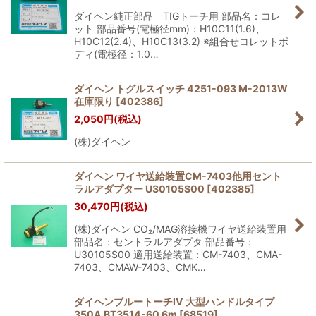
ダイヘン純正部品 TIGトーチ用 部品名：コレ
ット 部品番号(電極径mm)：H10C11(1.6)、
H10C12(2.4)、H10C13(3.2) ※組合せコレットボ
ディ(電極径：1.0…
ダイヘン トグルスイッチ 4251-093 M-2013W
在庫限り
[
402386
]
2,050
円
(税込)
(株)ダイヘン
ダイヘン ワイヤ送給装置CM-7403他用セント
ラルアダプター U30105S00
[
402385
]
30,470
円
(税込)
(株)ダイヘン CO₂/MAG溶接機ワイヤ送給装置用
部品名：セントラルアダプタ 部品番号：
U30105S00 適用送給装置：CM-7403、CMA-
7403、CMAW-7403、CMK…
ダイヘンブルートーチIV 大型ハンドルタイプ
350A BT3514-60 6m
[
68519
]