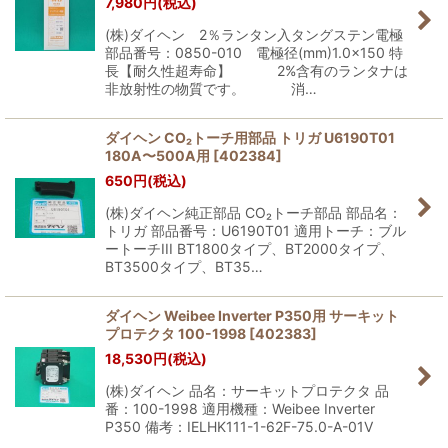
7,980
円
(税込)
(株)ダイヘン 2％ランタン入タングステン電極
部品番号：0850-010 電極径(mm)1.0×150 特
長【耐久性超寿命】 2%含有のランタナは
非放射性の物質です。 消…
ダイヘン CO₂トーチ用部品 トリガ U6190T01
180A〜500A用
[
402384
]
650
円
(税込)
(株)ダイヘン純正部品 CO₂トーチ部品 部品名：
トリガ 部品番号：U6190T01 適用トーチ：ブル
ートーチIII BT1800タイプ、BT2000タイプ、
BT3500タイプ、BT35…
ダイヘン Weibee Inverter P350用 サーキット
プロテクタ 100-1998
[
402383
]
18,530
円
(税込)
(株)ダイヘン 品名：サーキットプロテクタ 品
番：100-1998 適用機種：Weibee Inverter
P350 備考：IELHK111-1-62F-75.0-A-01V