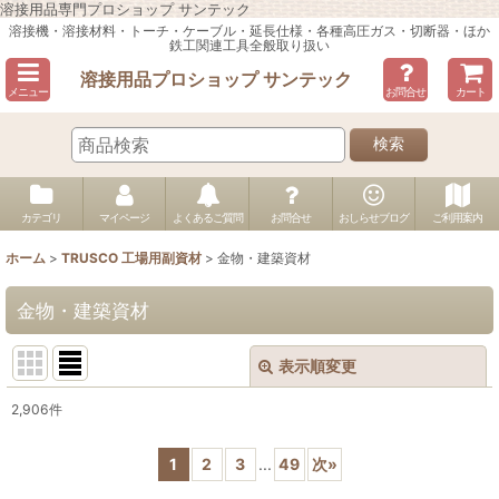
溶接用品専門プロショップ サンテック
溶接機・溶接材料・トーチ・ケーブル・延長仕様・各種高圧ガス・切断器・ほか
鉄工関連工具全般取り扱い
溶接用品プロショップ サンテック
メニュー
お問合せ
カート
検索
カテゴリ
マイページ
よくあるご質問
お問合せ
おしらせブログ
ご利用案内
ホーム
>
TRUSCO 工場用副資材
>
金物・建築資材
金物・建築資材
表示順変更
閉じる
2,906
件
表示数
:
1
2
3
...
49
次
»
並び順
: