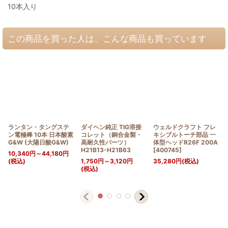
10本入り
この商品を買った人は、こんな商品も買っています
ランタン・タングステ
ダイヘン純正 TIG溶接
ウェルドクラフト フレ
ン電極棒 10本 日本酸素
コレット（銅合金製・
キシブルトーチ部品 一
G&W (大陽日酸G&W)
高耐久性パーツ）
体型ヘッドR26F 200A
H21B13-H21B63
[
400745
]
10,340
円
～44,180
円
(税込)
1,750
円
～3,120
円
35,280
円
(税込)
(税込)