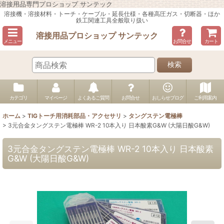
溶接用品専門プロショップ サンテック
溶接機・溶接材料・トーチ・ケーブル・延長仕様・各種高圧ガス・切断器・ほか
鉄工関連工具全般取り扱い
溶接用品プロショップ サンテック
メニュー
お問合せ
カート
検索
カテゴリ
マイページ
よくあるご質問
お問合せ
おしらせブログ
ご利用案内
ホーム
>
TIGトーチ用消耗部品・アクセサリ
>
タングステン電極棒
>
3元合金タングステン電極棒 WR-2 10本入り 日本酸素G&W (大陽日酸G&W)
3元合金タングステン電極棒 WR-2 10本入り 日本酸素
G&W (大陽日酸G&W)