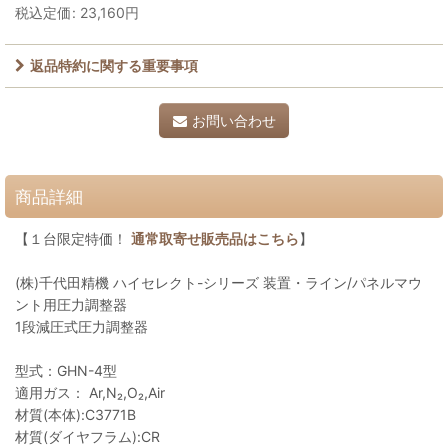
税込定価
:
23,160
円
返品特約に関する重要事項
お問い合わせ
商品詳細
【１台限定特価！
通常取寄せ販売品はこちら
】
(株)千代田精機 ハイセレクト-シリーズ 装置・ライン/パネルマウ
ント用圧力調整器
1段減圧式圧力調整器
型式：GHN-4型
適用ガス： Ar,N₂,O₂,Air
材質(本体):C3771B
材質(ダイヤフラム):CR