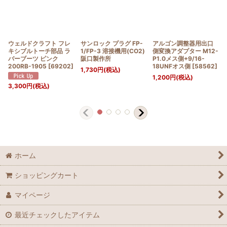
ウェルドクラフト フレ
サンロック プラグ FP-
アルゴン調整器用出口
キシブルトーチ部品 ラ
1/FP-3 溶接機用(CO2)
側変換アダプター M12-
バーブーツ ピンク
阪口製作所
P1.0メス側+9/16-
200RB-1905
[
69202
]
18UNFオス側
[
58562
]
1,730
円
(税込)
1,200
円
(税込)
3,300
円
(税込)
ホーム
ショッピングカート
マイページ
最近チェックしたアイテム