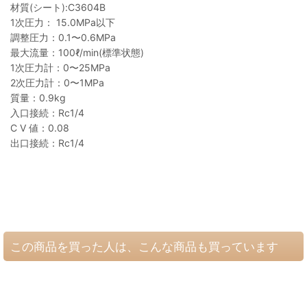
材質(シート):C3604B
1次圧力： 15.0MPa以下
調整圧力：0.1〜0.6MPa
最大流量：100ℓ/min(標準状態)
1次圧力計：0〜25MPa
2次圧力計：0〜1MPa
質量：0.9kg
入口接続：Rc1/4
C V 値：0.08
出口接続：Rc1/4
この商品を買った人は、こんな商品も買っています