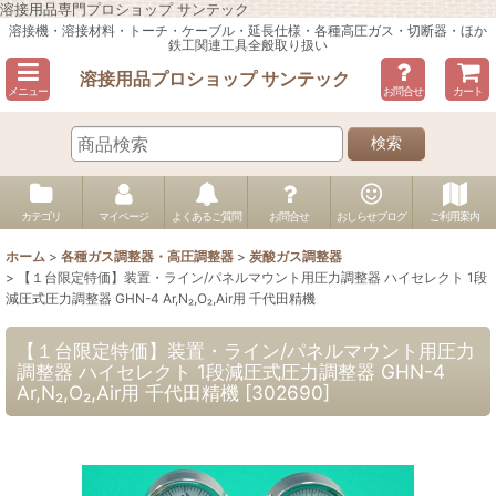
溶接用品専門プロショップ サンテック
溶接機・溶接材料・トーチ・ケーブル・延長仕様・各種高圧ガス・切断器・ほか
鉄工関連工具全般取り扱い
溶接用品プロショップ サンテック
メニュー
お問合せ
カート
検索
カテゴリ
マイページ
よくあるご質問
お問合せ
おしらせブログ
ご利用案内
ホーム
>
各種ガス調整器・高圧調整器
>
炭酸ガス調整器
>
【１台限定特価】装置・ライン/パネルマウント用圧力調整器 ハイセレクト 1段
減圧式圧力調整器 GHN-4 Ar,N₂,O₂,Air用 千代田精機
【１台限定特価】装置・ライン/パネルマウント用圧力
調整器 ハイセレクト 1段減圧式圧力調整器 GHN-4
Ar,N₂,O₂,Air用 千代田精機
[
302690
]