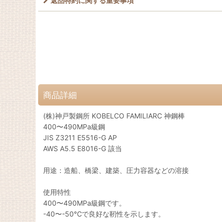
返品特約に関する重要事項
商品詳細
(株)神戸製鋼所 KOBELCO FAMILIARC 神鋼棒
400〜490MPa級鋼
JIS Z3211 E5516-G AP
AWS A5.5 E8016-G 該当
用途：造船、橋梁、建築、圧力容器などの溶接
使用特性
400〜490MPa級鋼です。
-40〜-50℃で良好な靭性を示します。