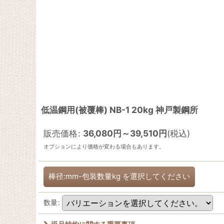
低温鋼用(被覆棒) NB-1 20kg 神戸製鋼所
販売価格
:
36,080
円
～39,510
円
(税込)
オプションにより価格が変わる場合もあります。
棒径:mm-包装数量kg
を選択してください
数量
: