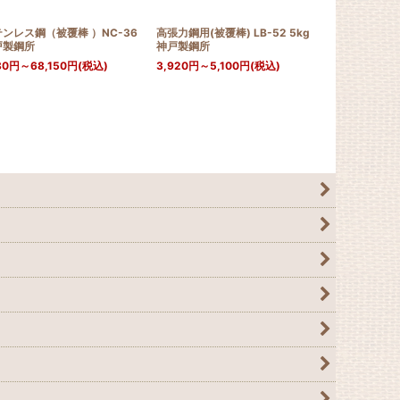
ンレス鋼（被覆棒 ）NC-36
高張力鋼用(被覆棒) LB-52 5kg
高張力鋼用(被覆
戸製鋼所
神戸製鋼所
神戸製鋼所
80
円
～68,150
円
(税込)
3,920
円
～5,100
円
(税込)
3,730
円
～4,