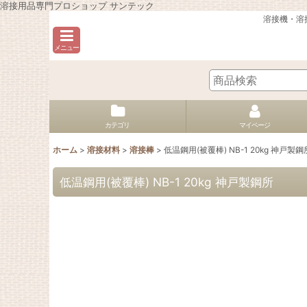
溶接用品専門プロショップ サンテック
溶接機・溶
メニュー
カテゴリ
マイページ
ホーム
>
溶接材料
>
溶接棒
>
低温鋼用(被覆棒) NB-1 20kg 神戸製鋼
低温鋼用(被覆棒) NB-1 20kg 神戸製鋼所