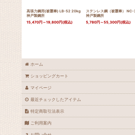
高張力鋼用(被覆棒) LB-52 20kg
ステンレス鋼（被覆棒） NC-
神戸製鋼所
神戸製鋼所
15,470
円
～19,800
円
(税込)
5,780
円
～55,300
円
(税込)
ホーム
ショッピングカート
マイページ
最近チェックしたアイテム
特定商取引法表示
ご利用案内
お問い合せ