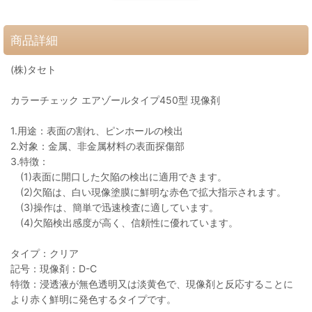
商品詳細
(株)タセト
カラーチェック エアゾールタイプ450型 現像剤
1.用途：表面の割れ、ピンホールの検出
2.対象：金属、非金属材料の表面探傷部
3.特徴：
(1)表面に開口した欠陥の検出に適用できます。
(2)欠陥は、白い現像塗膜に鮮明な赤色で拡大指示されます。
(3)操作は、簡単で迅速検査に適しています。
(4)欠陥検出感度が高く、信頼性に優れています。
タイプ：クリア
記号：現像剤：D-C
特徴：浸透液が無色透明又は淡黄色で、現像剤と反応することに
より赤く鮮明に発色するタイプです。