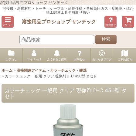
溶接用品専門プロショップ サンテック
溶接機・溶接材料・トーチ・ケーブル・延長仕様・各種高圧ガス・切断器・ほか
鉄工関連工具全般取り扱い
溶接用品プロショップ サンテック
メニュー
お問合せ
カート
検索
カテゴリ
マイページ
よくあるご質問
お問合せ
おしらせブログ
ご利用案内
ホーム
>
溶接関連アイテム
>
カラーチェック・酸洗
>
カラーチェック 一般用 クリア 現像剤 D-C 450型 タセト
カラーチェック 一般用 クリア 現像剤 D-C 450型 タ
セト