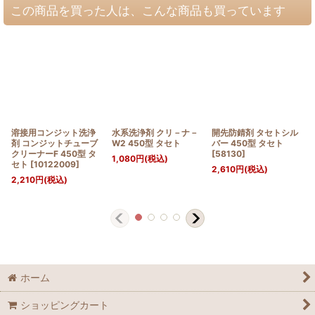
この商品を買った人は、こんな商品も買っています
溶接用コンジット洗浄
水系洗浄剤 クリ－ナ－
開先防錆剤 タセトシル
剤 コンジットチューブ
W2 450型 タセト
バー 450型 タセト
クリーナーF 450型 タ
[
58130
]
1,080
円
(税込)
セト
[
10122009
]
2,610
円
(税込)
2,210
円
(税込)
ホーム
ショッピングカート