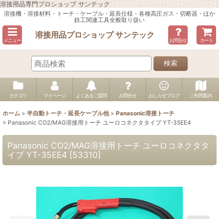
溶接用品専門プロショップ サンテック
溶接機・溶接材料・トーチ・ケーブル・延長仕様・各種高圧ガス・切断器・ほか
鉄工関連工具全般取り扱い
溶接用品プロショップ サンテック
メニュー
お問合せ
カート
検索
カテゴリ
マイページ
よくあるご質問
お問合せ
おしらせブログ
ご利用案内
ホーム
>
半自動トーチ・延長ケーブル他
>
Panasonic溶接トーチ
>
Panasonic CO2/MAG溶接用トーチ ユーロコネクタタイプ YT-35EE4
Panasonic CO2/MAG溶接用トーチ ユーロコネクタタ
イプ YT-35EE4
[
53310
]