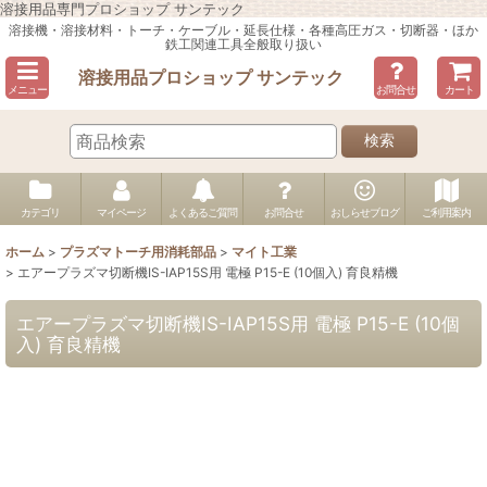
溶接用品専門プロショップ サンテック
溶接機・溶接材料・トーチ・ケーブル・延長仕様・各種高圧ガス・切断器・ほか
鉄工関連工具全般取り扱い
溶接用品プロショップ サンテック
メニュー
お問合せ
カート
検索
カテゴリ
マイページ
よくあるご質問
お問合せ
おしらせブログ
ご利用案内
ホーム
>
プラズマトーチ用消耗部品
>
マイト工業
>
エアープラズマ切断機IS-IAP15S用 電極 P15-E (10個入) 育良精機
エアープラズマ切断機IS-IAP15S用 電極 P15-E (10個
入) 育良精機