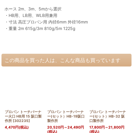
ホース 2m、3m、5mから選択
・HB用、LB用、WLB用兼用
・寸法 高圧プロパン用 内径6mm 外径16mm
・重量 2m 615g/3m 810g/5m 1225g
この商品を買った人は、こんな商品も買っています
プロパン トーチバーナ
プロパン トーチバーナ
プロパン トーチバーナ
ー火口 HB用 15 阪口製
ー(セット）HB-19阪口
ー(セット）HB-32 阪
作所
[
302235
]
製作所
口製作所
4,470
円
(税込)
20,520
円
～24,490
円
17,800
円
～21,800
円
(税込)
(税込)