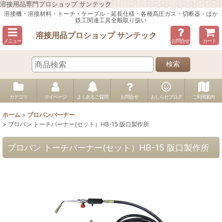
溶接用品専門プロショップ サンテック
溶接機・溶接材料・トーチ・ケーブル・延長仕様・各種高圧ガス・切断器・ほか
鉄工関連工具全般取り扱い
溶接用品プロショップ サンテック
メニュー
お問合せ
カート
検索
カテゴリ
マイページ
よくあるご質問
お問合せ
おしらせブログ
ご利用案内
ホーム
>
プロパンバーナー
>
プロパン トーチバーナー(セット）HB-15 阪口製作所
プロパン トーチバーナー(セット）HB-15 阪口製作所