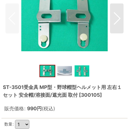
ST-3501受金具 MP型・野球帽型ヘルメット用 左右１
セット 安全帽/溶接面/遮光面 取付
[
300105
]
販売価格
:
990
円
(税込)
数量
: