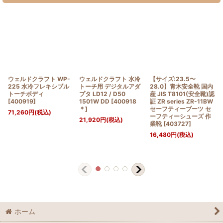
ウェルドクラフト WP-
ウェルドクラフト 水冷
【サイズ:23.5〜
225 水冷フレキシブル
トーチ用 デジタルアダ
28.0】青木安全靴 国内
トーチボディ
プタ LD12 / D50
産 JIS T8101(安全靴)認
[
400919
]
1501W DD
[
400918
証 ZR series ZR-11BW
＊
]
セーフティーブーツ セ
71,260
円
(税込)
ーフティーシューズ 作
21,920
円
(税込)
業靴
[
403727
]
16,480
円
(税込)
ホーム