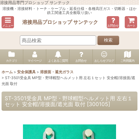
溶接用品専門プロショップ サンテック
溶接機・溶接材料・トーチ・ケーブル・延長仕様・各種高圧ガス・切断器・ほか
鉄工関連工具全般取り扱い
溶接用品プロショップ サンテック
メニュー
お問合せ
カート
検索
カテゴリ
マイページ
よくあるご質問
お問合せ
おしらせブログ
ご利用案内
ホーム
>
安全保護具
>
溶接面・遮光ガラス
>
ST-3501受金具 MP型・野球帽型ヘルメット用 左右１セット 安全帽/溶接面/遮
光面 取付
ST-3501受金具 MP型・野球帽型ヘルメット用 左右１
セット 安全帽/溶接面/遮光面 取付
[
300105
]