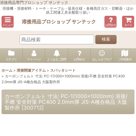
溶接用品専門プロショップ サンテック
溶接機・溶接材料・トーチ・ケーブル・延長仕様・各種高圧ガス・切断器・ほか
鉄工関連工具全般取り扱い
溶接用品プロショップ サンテック
メニュー
お問合せ
カート
検索
カテゴリ
マイページ
よくあるご質問
お問合せ
おしらせブログ
ご利用案内
ホーム
>
溶接関連アイテム
>
スパッタシート
>
カーボンフェルト 寸法: PC-1(1000×1000mm) 溶接/不燃 安全対策 PC400
2.0mm厚 JIS-A種合格品 大阪製作所
カーボンフェルト 寸法: PC-1(1000×1000mm) 溶接/
不燃 安全対策 PC400 2.0mm厚 JIS-A種合格品 大阪
製作所
[
300712
]