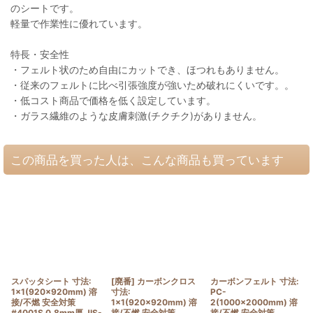
のシートです。
軽量で作業性に優れています。
特長・安全性
・フェルト状のため自由にカットでき、ほつれもありません。
・従来のフェルトに比べ引張強度が強いため破れにくいです。。
・低コスト商品で価格を低く設定しています。
・ガラス繊維のような皮膚刺激(チクチク)がありません。
この商品を買った人は、こんな商品も買っています
スパッタシート 寸法:
[廃番] カーボンクロス
カーボンフェルト 寸法:
1×1(920×920mm) 溶
寸法:
PC-
接/不燃 安全対策
1×1(920×920mm) 溶
2(1000×2000mm) 溶
#4001S 0.8mm厚 JIS-
接/不燃 安全対策
接/不燃 安全対策