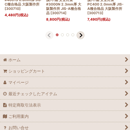
C種合格品 大阪製作所
#3000N 2.3mm厚 大
PC400 2.0mm厚 JIS-
[
300710
]
阪製作所 JIS-A種合格
A種合格品 大阪製作所
品
[
300714
]
[
300713
]
4,480
円
(税込)
8,800
円
(税込)
7,490
円
(税込)
ホーム
ショッピングカート
マイページ
最近チェックしたアイテム
特定商取引法表示
ご利用案内
お問い合せ