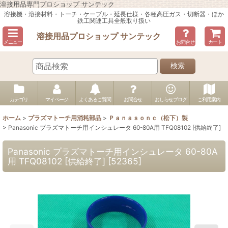
溶接用品専門プロショップ サンテック
溶接機・溶接材料・トーチ・ケーブル・延長仕様・各種高圧ガス・切断器・ほか
鉄工関連工具全般取り扱い
溶接用品プロショップ サンテック
メニュー
お問合せ
カート
検索
カテゴリ
マイページ
よくあるご質問
お問合せ
おしらせブログ
ご利用案内
ホーム
>
プラズマトーチ用消耗部品
>
Ｐａｎａｓｏｎｃ（松下）製
>
Panasonic プラズマトーチ用インシュレータ 60-80A用 TFQ08102 [供給終了]
Panasonic プラズマトーチ用インシュレータ 60-80A
用 TFQ08102 [供給終了]
[
52365
]