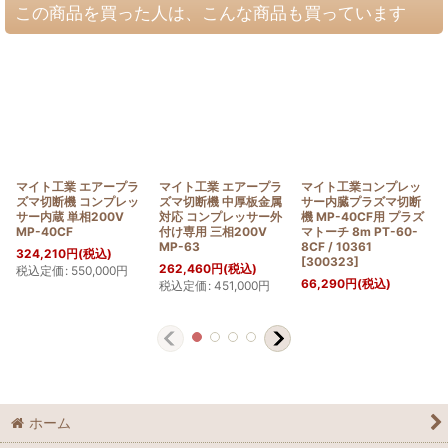
この商品を買った人は、こんな商品も買っています
マイト工業 エアープラ
マイト工業 エアープラ
マイト工業コンプレッ
ズマ切断機 コンプレッ
ズマ切断機 中厚板金属
サー内臓プラズマ切断
サー内蔵 単相200V
対応 コンプレッサー外
機 MP-40CF用 プラズ
MP-40CF
付け専用 三相200V
マトーチ 8m PT-60-
MP-63
8CF / 10361
324,210
円
(税込)
[
300323
]
262,460
円
(税込)
税込定価
:
550,000
円
66,290
円
(税込)
税込定価
:
451,000
円
ホーム