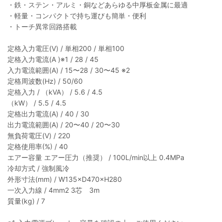
・鉄・ステン・アルミ・銅などあらゆる中厚板金属に最適
・軽量・コンパクトで持ち運びも簡単・便利
・トーチ異常回路搭載
定格入力電圧(V) / 単相200 / 単相100
定格入力電流(A )※1 / 28 / 45
入力電流範囲(A) / 15〜28 / 30〜45 ※2
定格周波数(Hz) / 50/60
定格入力 / （kVA） / 5.6 / 4.5
（kW） / 5.5 / 4.5
定格出力電流(A) / 40 / 30
出力電流範囲(A) / 20〜40 / 20〜30
無負荷電圧(V) / 220
定格使用率(%) / 40
エアー容量 エアー圧力（推奨） / 100L/min以上 0.4MPa
冷却方式 / 強制風冷
外形寸法(mm) / W135×D470×H280
一次入力線 / 4mm2 3芯 3m
質量(kg) / 7