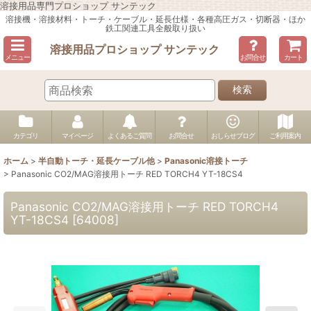
溶接用品専門プロショップ サンテック
溶接機・溶接材料・トーチ・ケーブル・延長仕様・各種高圧ガス・切断器・ほか
鉄工関連工具全般取り扱い
溶接用品プロショップ サンテック
メニュー
お問合せ
カート
検索
カテゴリ
マイページ
よくあるご質問
お問合せ
おしらせブログ
ご利用案内
ホーム
>
半自動トーチ・延長ケーブル他
>
Panasonic溶接トーチ
>
Panasonic CO2/MAG溶接用トーチ RED TORCH4 YT-18CS4
Panasonic CO2/MAG溶接用トーチ RED TORCH4
YT-18CS4
[
64008
]