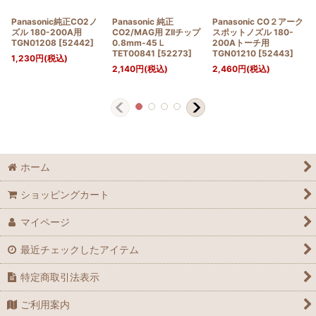
Panasonic純正CO2ノ
Panasonic 純正
Panasonic CO２アーク
ズル 180-200A用
CO2/MAG用 ZIIチップ
スポットノズル 180-
TGN01208
[
52442
]
0.8mm-45Ｌ
200Aトーチ用
TET00841
[
52273
]
TGN01210
[
52443
]
1,230
円
(税込)
2,140
円
(税込)
2,460
円
(税込)
ホーム
ショッピングカート
マイページ
最近チェックしたアイテム
特定商取引法表示
ご利用案内