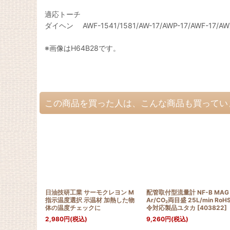
適応トーチ
ダイヘン AWF-1541/1581/AW-17/AWP-17/AWF-17/AWX
※画像はH64B28です。
この商品を買った人は、こんな商品も買ってい
日油技研工業 サーモクレヨン M
配管取付型流量計 NF-B MA
指示温度選択 示温材 加熱した物
Ar/CO₂両目盛 25L/min RoH
体の温度チェックに
令対応製品ユタカ
[
403822
]
2,980
円
(税込)
9,260
円
(税込)