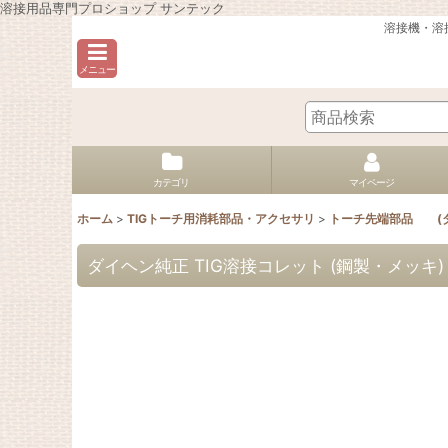
溶接用品専門プロショップ サンテック
溶接機・溶
メニュー
カテゴリ
マイページ
ホーム
>
TIGトーチ用消耗部品・アクセサリ
>
トーチ先端部品 (ダ
ダイヘン純正 TIG溶接コレット (鋼製・メッキ)