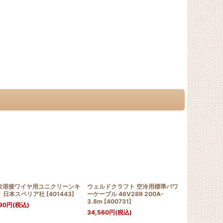
O2溶接ワイヤ用ユニクリーンキ
ウェルドクラフト 空冷用標準パワ
アポロコック
ト 日本スペリア社
[
401443
]
ーケーブル 46V28R 200A-
中間用ソケッ
3.8m
[
400731
]
ZASP-2 
90
円
(税込)
小池酸素工業
34,560
円
(税込)
2,900
円
～3,