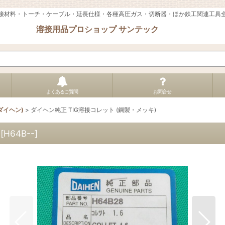
接材料・トーチ・ケーブル・延長仕様・各種高圧ガス・切断器・ほか鉄工関連工具
溶接用品プロショップ サンテック
よくあるご質問
お問合せ
イヘン)
>
ダイヘン純正 TIG溶接コレット (鋼製・メッキ)
[
H64B--
]