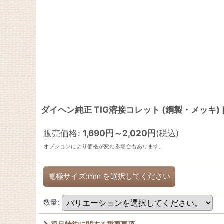
ダイヘン純正 TIG溶接コレット (鋼製・メッキ)
販売価格
:
1,690
円
～2,020
円
(税込)
オプションにより価格が変わる場合もあります。
電極サイズ:mm
を選択してください
数量
: