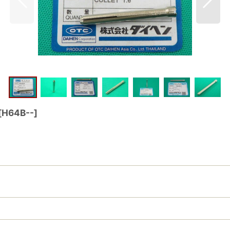
[
H64B--
]