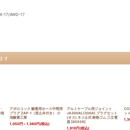
-17/AWD-17
ます
G・
アポロコック 酸素用ホース中間用
アルミケーブル用ジョイント
C
S指
プラグ ZAP-1（逆止弁付き） 小
JA300AL(300A) プラグセット
ッ
池酸素工業
(オス) ネジ止式 耐熱ゴム 三立電
1,3
器
[
65559
]
1,050
円
～1,360
円
(税込)
1,910
円
(税込)