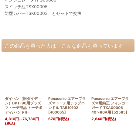
スイッチ組TSX00005
防塵カバーTSK00003 とセットで交換
この商品を買った人は、こんな商品も買っています
ダイヘン（旧ダイデ
Panasonic エアープラ
Panasonic エアープラ
ン）DPT-90用プラズ
ズマトーチ用チップハ
ズマ用純正 フィンガー
マトーチ部品 トーチボ
ンドル TAB10102
ガード TKA00006
ディ/ハンドル
[
403055
]
40〜80A用
[
52585
]
4,810
円
～76,780
円
670
円
(税込)
2,840
円
(税込)
(税込)