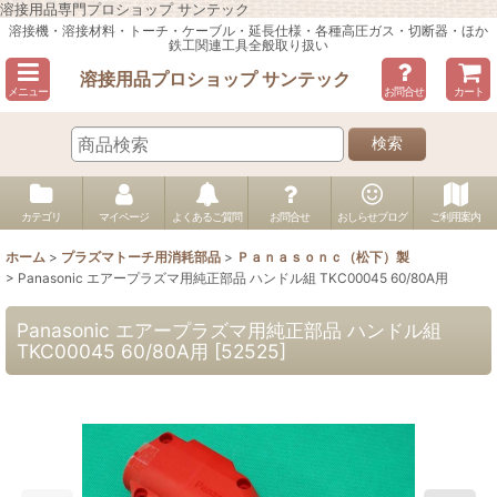
溶接用品専門プロショップ サンテック
溶接機・溶接材料・トーチ・ケーブル・延長仕様・各種高圧ガス・切断器・ほか
鉄工関連工具全般取り扱い
溶接用品プロショップ サンテック
メニュー
お問合せ
カート
検索
カテゴリ
マイページ
よくあるご質問
お問合せ
おしらせブログ
ご利用案内
ホーム
>
プラズマトーチ用消耗部品
>
Ｐａｎａｓｏｎｃ（松下）製
>
Panasonic エアープラズマ用純正部品 ハンドル組 TKC00045 60/80A用
Panasonic エアープラズマ用純正部品 ハンドル組
TKC00045 60/80A用
[
52525
]