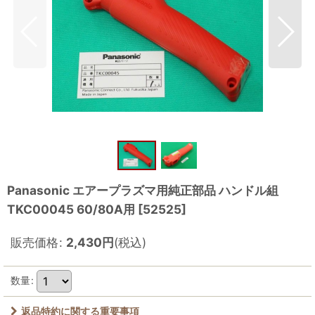
Panasonic エアープラズマ用純正部品 ハンドル組
TKC00045 60/80A用
[
52525
]
販売価格
:
2,430
円
(税込)
数量
:
返品特約に関する重要事項