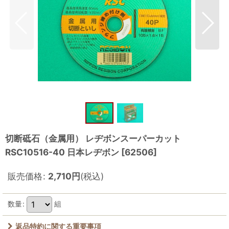
切断砥石（金属用） レヂボンスーパーカット
RSC10516-40 日本レヂボン
[
62506
]
販売価格
:
2,710
円
(税込)
数量
:
組
返品特約に関する重要事項