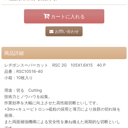
カートに入れる
お問い合わせ
商品詳細
レヂボンスーパーカット RSC 2G 105X1.6X15 40 P
品番：RSC10516-40
小箱：10枚入り
用途：切る Cutting
技術力とノウハウを結集。
作業効率を大幅に向上させた高性能切断といしです。
<3m><キュービトロン>砥粒の採用と薄刃により抜群の切れ味を
発揮。
また両面補強機構による安全性を兼ね備えた画期的な切断といし
です。