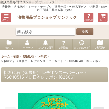
溶接用品専門プロショップ サンテック
溶接機・溶接材料・トーチ・ケーブル・延長仕様・各種高圧ガス・切断器・ほか
鉄工関連工具全般取り扱い
溶接用品プロショップ サンテック
メニュー
お問合せ
カート
検索
カテゴリ
マイページ
よくあるご質問
お問合せ
おしらせブログ
ご利用案内
ホーム
>
研削・切断砥石
>
レヂボン
>
切断砥石（金属用） レヂボンスーパーカット RSC10516-40 日本レヂボン
切断砥石（金属用） レヂボンスーパーカット
RSC10516-40 日本レヂボン
[
62506
]