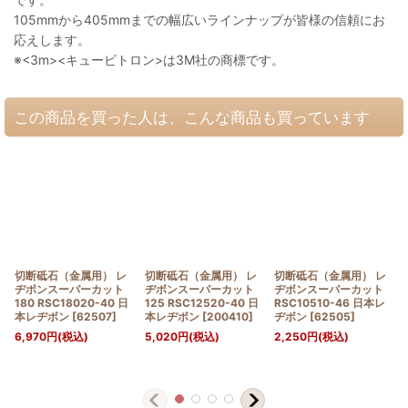
105mmから405mmまでの幅広いラインナップが皆様の信頼にお
応えします。
※<3m><キュービトロン>は3M社の商標です。
この商品を買った人は、こんな商品も買っています
切断砥石（金属用） レ
切断砥石（金属用） レ
切断砥石（金属用） レ
ヂボンスーパーカット
ヂボンスーパーカット
ヂボンスーパーカット
180 RSC18020-40 日
125 RSC12520-40 日
RSC10510-46 日本レ
本レヂボン
[
62507
]
本レヂボン
[
200410
]
ヂボン
[
62505
]
6,970
円
(税込)
5,020
円
(税込)
2,250
円
(税込)