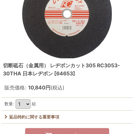
切断砥石（金属用） レヂボンカット305 RC3053-
30THA 日本レヂボン
[
64653
]
販売価格
:
10,840
円
(税込)
数量
:
組
返品特約に関する重要事項