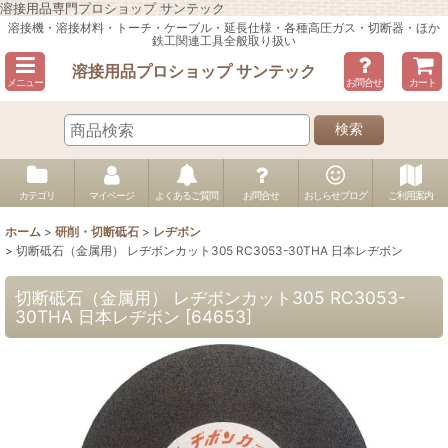
溶接用品専門プロショップ サンテック
溶接機・溶接材料・トーチ・ケーブル・延長仕様・各種高圧ガス・切断器・ほか
鉄工関連工具全般取り扱い
溶接用品プロショップ サンテック
メニュー
お問合せ
カート
検索
カテゴリ
マイページ
よくあるご質問
お問合せ
おしらせブログ
ご利用案内
ホーム
>
研削・切断砥石
>
レヂボン
>
切断砥石（金属用） レヂボンカット305 RC3053-30THA 日本レヂボン
切断砥石（金属用） レヂボンカット305 RC3053-
30THA 日本レヂボン
[
64653
]