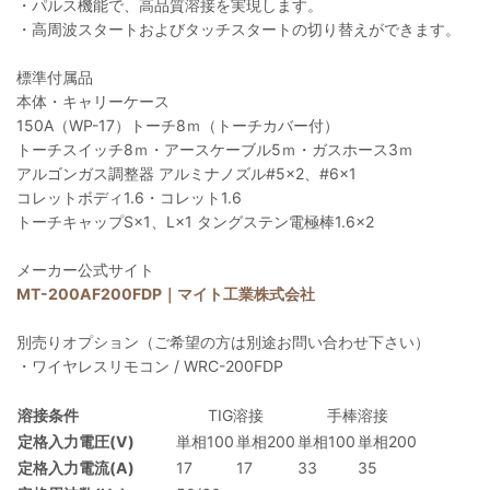
・パルス機能で、高品質溶接を実現します。
・高周波スタートおよびタッチスタートの切り替えができます。
標準付属品
本体・キャリーケース
150A（WP-17）トーチ8ｍ（トーチカバー付）
トーチスイッチ8ｍ・アースケーブル5ｍ・ガスホース3ｍ
アルゴンガス調整器 アルミナノズル#5×2、#6×1
コレットボディ1.6・コレット1.6
トーチキャップS×1、L×1 タングステン電極棒1.6×2
メーカー公式サイト
MT-200AF200FDP｜マイト工業株式会社
別売りオプション（ご希望の方は別途お問い合わせ下さい）
・ワイヤレスリモコン / WRC-200FDP
溶接条件
TIG溶接
手棒溶接
定格入力電圧(V)
単相100
単相200
単相100
単相200
定格入力電流(A)
17
17
33
35