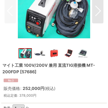
マイト工業 100V/200V 兼用 直流TIG溶接機 MT-
200FDP
[
57686
]
販売価格
:
252,000
円
(税込)
税込定価
:
378,000
円
数量
:
台