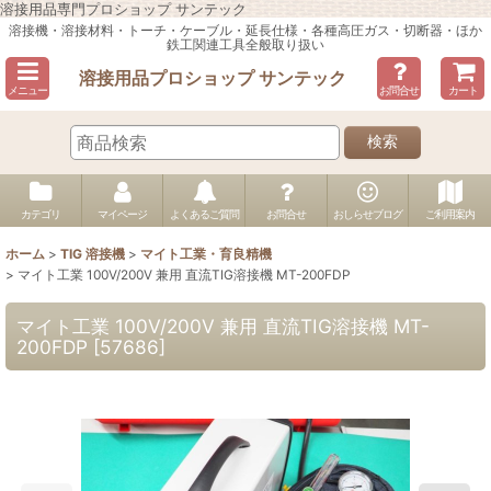
溶接用品専門プロショップ サンテック
溶接機・溶接材料・トーチ・ケーブル・延長仕様・各種高圧ガス・切断器・ほか
鉄工関連工具全般取り扱い
溶接用品プロショップ サンテック
メニュー
お問合せ
カート
検索
カテゴリ
マイページ
よくあるご質問
お問合せ
おしらせブログ
ご利用案内
ホーム
>
TIG 溶接機
>
マイト工業・育良精機
>
マイト工業 100V/200V 兼用 直流TIG溶接機 MT-200FDP
マイト工業 100V/200V 兼用 直流TIG溶接機 MT-
200FDP
[
57686
]