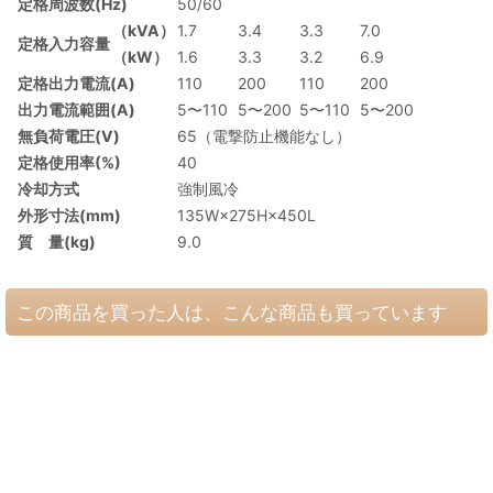
定格周波数(Hz)
50/60
（kVA）
1.7
3.4
3.3
7.0
定格入力容量
（kW）
1.6
3.3
3.2
6.9
定格出力電流(A)
110
200
110
200
出力電流範囲(A)
5〜110
5〜200
5〜110
5〜200
無負荷電圧(V)
65（電撃防止機能なし）
定格使用率(%)
40
冷却方式
強制風冷
外形寸法(mm)
135W×275H×450L
質 量(kg)
9.0
この商品を買った人は、こんな商品も買っています