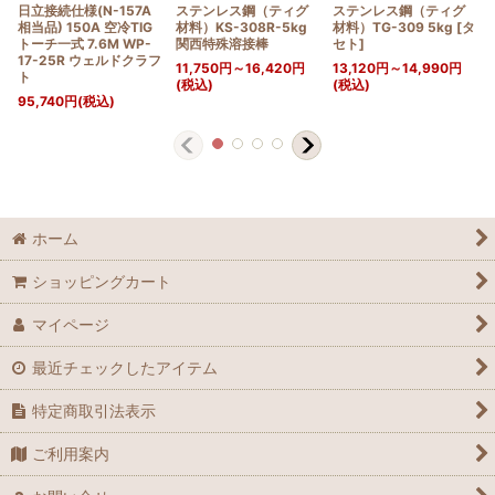
日立接続仕様(N-157A
ステンレス鋼（ティグ
ステンレス鋼（ティグ
相当品) 150A 空冷TIG
材料）KS-308R-5kg
材料）TG-309 5kg
[
タ
トーチ一式 7.6M WP-
関西特殊溶接棒
セト
]
17-25R ウェルドクラフ
11,750
円
～16,420
円
13,120
円
～14,990
円
ト
(税込)
(税込)
95,740
円
(税込)
ホーム
ショッピングカート
マイページ
最近チェックしたアイテム
特定商取引法表示
ご利用案内